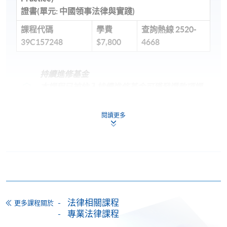
證書
(單元: 中國領事法律與實踐)
課程代碼
學費
查詢熱線
2520-
39C157248
$7,800
4668
持續進修基金
本課程已被納入持續進修基金可獲發還款項課
程名單。
閱讀更多
（單元：中國領事法律與實踐）
本課程在資歷架構下獲得認可（資歷架構等級
[5]）。
持續進修基金
本課程已加入持續進修基金可獲發還款項課程名單內
證書 (單元: 中國領事法律與實踐)
法律相關課程
更多課程關於
專業法律課程
本課程在資歴架構下獲得認可 (資歴架構第5級)