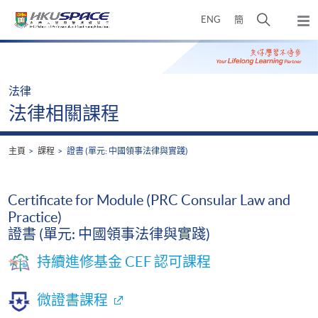
Skip
打
ENG
簡
to
彈
main
開
出
Main
content
搜
主
content
選
尋
start
單
介
法律
面
法律相關課程
主頁
課程
證書 (單元: 中國領事法律與實踐)
Certificate for Module (PRC Consular Law and
Practice)
證書 (單元: 中國領事法律與實踐)
持續進修基金 CEF 認可課程
微證書課程