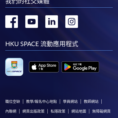
我們的社交媒體
轉
轉
轉
轉
到
到
到
到
facebook
youtube
linkedin
instag
HKU SPACE 流動應用程式
職位空缺
教學/報名中心地點
學員網站
教師網站
內聯網
網頁出版政策
私隱政策
網站地圖
無障礙網頁