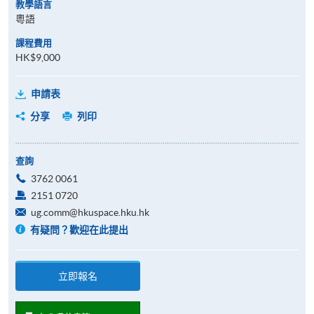
教學語言
粵語
課程費用
HK$9,000
申請表
分享
列印
查詢
3762 0061
2151 0720
ug.comm@hkuspace.hku.hk
有疑問？歡迎在此提出
立即報名