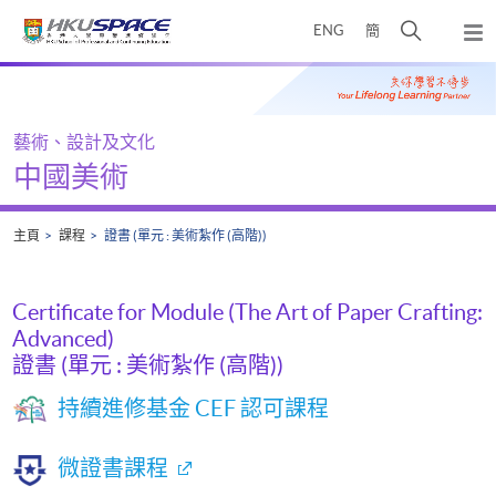
Skip
打
ENG
簡
to
彈
main
開
出
Main
content
搜
主
content
選
尋
start
單
介
藝術、設計及文化
面
中國美術
主頁
課程
證書 (單元 : 美術紮作 (高階))
Certificate for Module (The Art of Paper Crafting:
Advanced)
證書 (單元 : 美術紮作 (高階))
持續進修基金 CEF 認可課程
微證書課程