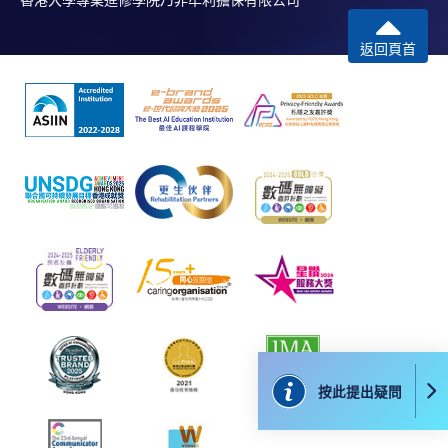
香港大學專業進修學院乃非牟利擔保有限公司
-
個別學歷頒授課程
返回頁首
報讀同一學歷頒授課程內其他單元
個別課程為須報讀同一學歷頒授課程及其他單元或繳
交下期學費的學員，提供網上服務，如學員就讀的課
程設有此服務，課程負責人會通知學員有關程序。
網上支付可通過「繳費靈」(PPS) (不適用於手機)、
VISA 或 Mastercard、「微信支付」(Online WeChat
Pay) 、「支付寶」(Online Alipay) 或 「轉數快」(FPS)
繳付學費。
按此提出疑問
親身報名/郵遞