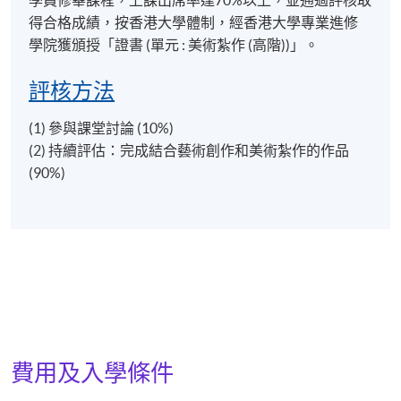
學員修畢課程，上課出席率達70%以上，並通過評核取
非物質文化遺產名錄，並受到各界重視，自 2012起，
得合格成績，按香港大學體制，經香港大學專業進修
許師傅與不同的機構和藝術家合作，利用傳統手藝製
學院獲頒授「證書 (單元 : 美術紮作 (高階))」。
作創新作品，製作獅頭、龍頭、花燈、花炮等大型装
置藝術，不少作品曾被送往澳洲金龍博物館、美國亞
評核方法
洲藝術博物館、韓國東大門設計廣場、上海市群眾藝
術館、北京恭王府等作展覽。2022年起，許師傅應邀
(1) 參與課堂討論 (10%)
擔任香港大學專業進修學院美術紮作課程導師。
(2) 持續評估：完成結合藝術創作和美術紮作的作品
(90%)
報名代碼
2090-PE101A
現時接受報名
修業期
講授及堂上練習：27小時
費用及入學條件
實地參觀: 3小時