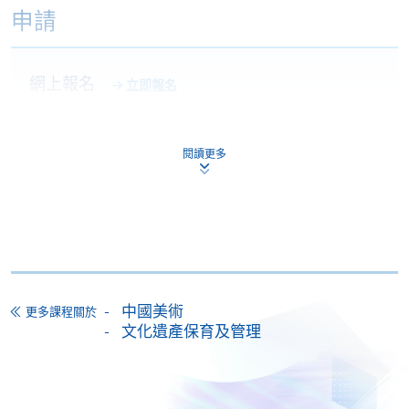
申請
網上報名
立即報名
申請表
閱讀更多
下載申請表
申請表
報名辦法
網上報名服務
香港大學專業進修學院提供24小時網上報名及繳費服
務，申請人可通過網上申請個別學歷頒授課程和報讀
中國美術
更多課程關於
大部份公開招生的課程(以先到先得形式報名的課程)。
文化遺產保育及管理
申請人可在網上使用「繳費靈」(PPS) (不適用於手
機)、VISA 或 Mastercard。除上述支付方式之外，如就
讀學歷頒授課程設有網上服務，在學學員亦可以「微