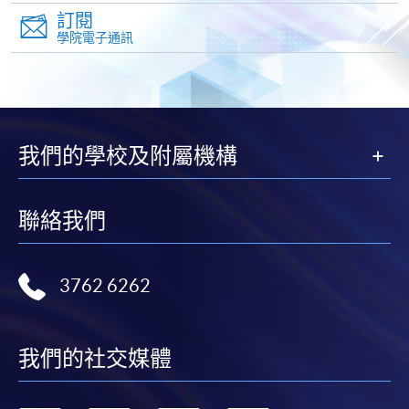
信支付」(Online WeChat Pay) 、「支付寶」(Online
訂閱
Alipay) 或 「轉數快」(FPS) 繳付學費。
學院電子通訊
報讀新課程
填寫網上報名表格
我們的學校及附屬機構
申請人可按該課程網頁的右上角的
圖示進入網上服務網頁，然
聯絡我們
後按照指示填妥網上報名表格。
某些課程須甄選入學，並要求申請人上載課程網頁
3762 6262
中指定所須文件(如學歷證明)。系統只支援doc,
docx, jpg 和pdf格式之附件。
我們的社交媒體
繳交所需費用
申請人可使用以下方式繳交報名費或課程費用: