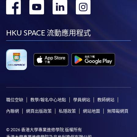
轉
轉
轉
轉
繳費靈網上服務
- 申請人須先開立繳費靈戶口及設
到
到
到
到
定繳費靈網上密碼。有關如何申請繳費靈戶口及密
碼，請瀏覽繳費靈網址
http://www.ppshk.com
。
facebook
youtube
linkedin
instag
HKU SPACE 流動應用程式
*信用咭網上繳費服務
- 申請人可以 VISA 或
Mastercard（包括「香港大學專業進修學院
Mastercard卡」）繳付學費。
*香港大學專業進修學院Mastercard卡
持有人如欲享用十個
月免息分期付款優惠，必須親臨本學院設有報名服務的教
學中心作付款安排。
職位空缺
教學/報名中心地點
學員網站
教師網站
如欲了解如何於網上報讀新課程及繳費，請瀏覽網上
內聯網
網頁出版政策
私隱政策
網站地圖
無障礙網頁
申請/報讀指南 :
-
短期課程
© 2026 香港大學專業進修學院 版權所有