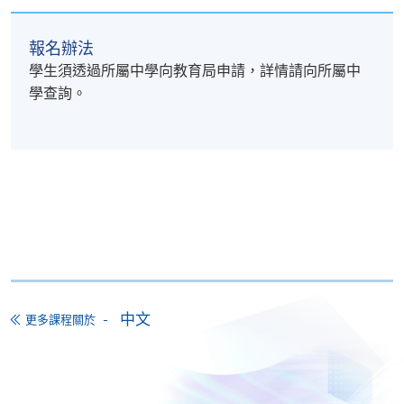
教育、公共交通服務、文化
報名辦法
口語溝通（粵語）（40小
學生須透過所屬中學向教育局申請，詳情請向所屬中
學查詢。
1. 主題情境會話
應對不同對象的查詢或投訴
有條理地介紹課程資訊、指導路
2. 策略性語言運用與任務處理
分析與理解長篇視聽資訊，回應
分辨事實與意見、提出建議
完成涉及解難、說服及多方互動
中文
更多課程關於
3. 進階句式運用
活用敍述性、說明性及描述性話
運用恰當的語氣，清晰地表達意