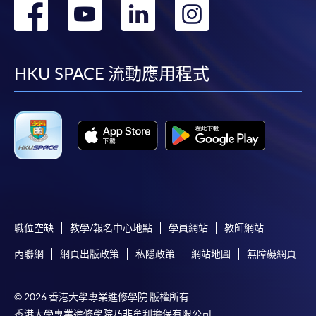
轉
轉
轉
轉
寫作（45小時）
到
到
到
到
1. 詞語擴展與語境應用
書寫包含短語、慣用語、複句結
facebook
youtube
linkedin
instag
HKU SPACE 流動應用程式
準確表達特定情境下的語氣與語
2. 進階實用文寫作
撰寫結構完整、用詞恰當的實用
能運用不同的句式和常用的修辭
能按情境需要，完成寫作任務
生活應用：例如邀請函、投
職位空缺
教學/報名中心地點
學員網站
教師網站
工作應用：例如活動報告、
內聯網
網頁出版政策
私隱政策
網站地圖
無障礙網頁
3. 能運用輔助工具
使用字典、辭典、電子資源完成
© 2026 香港大學專業進修學院 版權所有
建立主題統整、邏輯組織、讀者
香港大學專業進修學院乃非牟利擔保有限公司