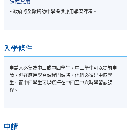
寫作（20小時）
課程費用
政府將全數資助中學提供應用學習課程。
1.常見字詞與句式應用
書寫日常生活及工作情境中常見
加強詞語運用準確性與表達清晰
2. 實用文類寫作練習
入學條件
撰寫具明確結構與完整段落的實
生活應用：例如日記
申請人必須為中三或中四學生。中三學生可以提前申
工作應用：例如履歷表、
請，但在應用學習課程開課時，他們必須是中四學
生。而中四學生可以選擇在中四至中六時學習該課
3. 工具輔助與內容組織
程。
學習查字典、使用網上素材支援
培養資料整理與簡化重點的能力
申請
學習情境，如：