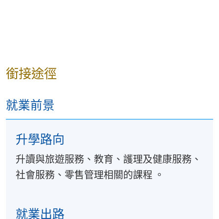
口語溝通（粵語）（18小
1. 主題情境會話
與客人交流生活經驗、介紹香港
描述酒店設施、簡述政府服務流
銜接途徑
2. 進階語言功能
就業前景
能敍述事件始末，說明事物特色
掌握在工作環境中基本交際能力
升學路向
3. 常用句式
升讀與旅遊服務、教育、護理及健康服務、
使用說明性、描述性話語，語意
社會服務、零售管理相關的課程 。
運用恰當的語氣和詞語表達感情
4. 多場景模擬實踐
就業出路