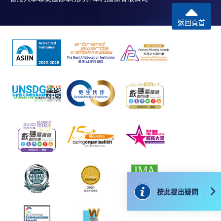
返回頁首
評核
包括口頭報告、筆試 、寫作課業、模擬面試及角色扮
演。
學銜
學員修畢課程，上課出席率最少須達到總課時的 80%
或以上，並通過評核取得合格成績，可按香港大學體
制，經香港大學專業進修學院獲准頒授
「應用學習中
按此提出疑問
文（非華語學生適用）—傳意中文證書（資歷架構第3
級）」*