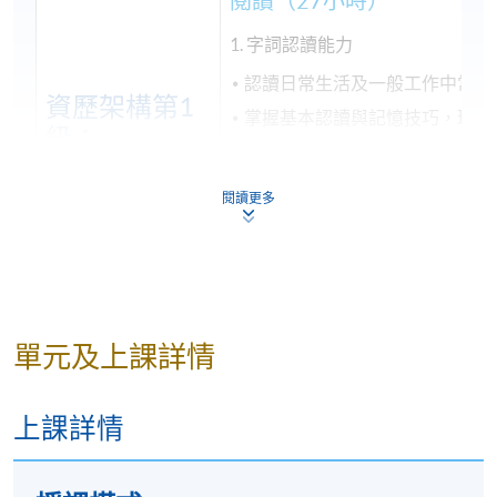
閱讀（27小時）
1. 字詞認讀能力
認讀日常生活及一般工作中常用
資歷架構第1
掌握基本認讀與記憶技巧，理解
級：
2. 簡易篇章閱讀
傳意中文
閱讀更多
（一）
閱讀簡短的敍述性與說明性文本
（65小時）
旅遊服務：如景點簡介、
介紹
零售與客戶服務：如促銷
南
單元及上課詳情
醫護行業：如健康教育單
程簡介
上課詳情
寫作（20小時）