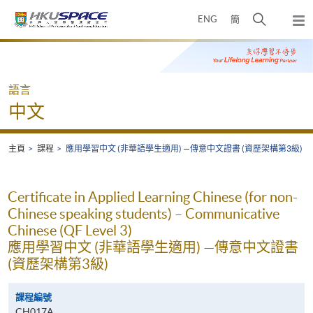
Skip
打
ENG
簡
to
彈
main
開
出
Main
content
搜
主
content
選
尋
start
單
介
語言
面
中文
主頁
課程
應用學習中文 (非華語學生適用) —傳意中文證書 (資歷架構第3級)
Certificate in Applied Learning Chinese (for non-
Chinese speaking students) – Communicative
Chinese (QF Level 3)
應用學習中文 (非華語學生適用) —傳意中文證書
(資歷架構第3級)
課程編號
CH017A