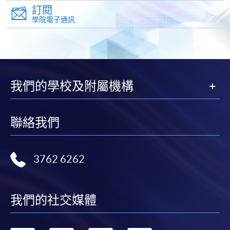
訂閱
閱讀（55小時）
學院電子通訊
1. 詞語辨識與語境運用
認讀和理解日常及職場中常見的
深化對多音字、同音詞、專業術
資歷架構第3
我們的學校及附屬機構
級：
2. 篇章閱讀及分析
傳意中文
閱讀工作環境中常見説明性和敍
聯絡我們
（三）
培養慎思明辨的思維能力，判斷
（140小時）
出簡單的評價
3762 6262
內容範例：
生活類：例如交通公告、社
工作類：例如文化活動宣傳
我們的社交媒體
利用字典辭書或各種電子參考材