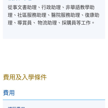
透過多場景角色扮演，鞏固在不
從事文書助理、行政助理、非華語教學助
閱讀（27小時）
理、社區服務助理、醫院服務助理、復康助
1. 字詞與短語理解
理、導賞員、 物流助理、採購員等工作。
資歷架構第2
級：
認讀字詞與常用短語，掌握其音
提升語境中的詞語辨析與運用能
傳意中文
（二）
2. 篇章閱讀
（65小時）
閱讀敍述性、說明性與描述性文
學習提取主旨、整理信息、掌握
內容範例：
費用及入學條件
日常生活：例如餐飲服務
工作應用：例如員工手冊
費用
閲讀字典辭書中比較簡單的解説