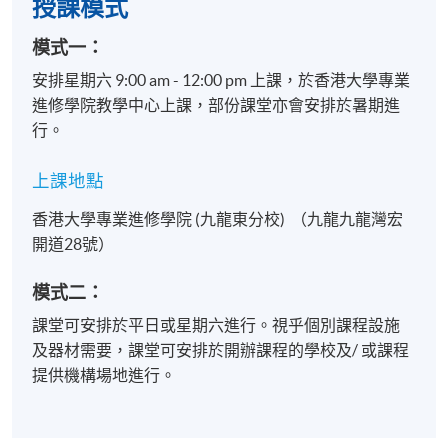
1. 基本字詞書寫
授課模式
書寫日常生活及工作中常用單字
模式一：
運用常用的詞語完成簡單的書寫
安排星期六 9:00 am - 12:00 pm 上課，於香港大學專業
進修學院教學中心上課，部份課堂亦會安排於暑期進
2. 基礎實用文寫作
行。
運用簡單字詞與句式完成日常所
上課地點
生活應用：例如便條、感
基礎工作應用：例如簡單
香港大學專業進修學院 (九龍東分校) （九龍九龍灣宏
開道28號）
3. 標點符號的運用
模式二：
正確使用常用的標點符號
課堂可安排於平日或星期六進行。視乎個別課程設施
提升書面語句子的清晰度與邏輯
及器材需要，課堂可安排於開辦課程的學校及/ 或課程
提供機構場地進行。
學習情境，如：
酒店、社會服務、政府服務