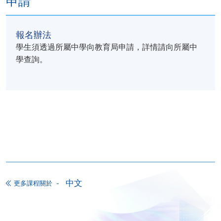
申請
學習情境，如：
教育、公共交通服務、文化
報名辦法
口語溝通（粵語）（40小
學生須透過所屬中學向教育局申請，詳情請向所屬中
學查詢。
1. 主題情境會話
應對不同對象的查詢或投訴
有條理地介紹課程資訊、指導路
2. 策略性語言運用與任務處理
分析與理解長篇視聽資訊，回應
分辨事實與意見、提出建議
完成涉及解難、說服及多方互動
中文
更多課程關於
3. 進階句式運用
活用敍述性、說明性及描述性話