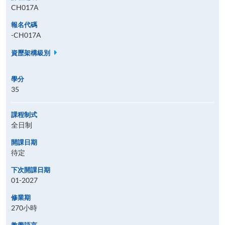
CH017A
報名代碼
-CH017A
資歷架構級別
學分
35
課程制式
全日制
開課日期
待定
下次開課日期
01-2027
修業期
270小時