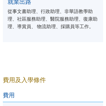
就業出路
透過多場景角色扮演，鞏固在不
從事文書助理、行政助理、非華語教學助
閱讀（27小時）
理、社區服務助理、醫院服務助理、復康助
1. 字詞與短語理解
理、導賞員、 物流助理、採購員等工作。
資歷架構第2
級：
認讀字詞與常用短語，掌握其音
提升語境中的詞語辨析與運用能
傳意中文
（二）
2. 篇章閱讀
（65小時）
閱讀敍述性、說明性與描述性文
學習提取主旨、整理信息、掌握
內容範例：
費用及入學條件
日常生活：例如餐飲服務
工作應用：例如員工手冊
費用
閲讀字典辭書中比較簡單的解説