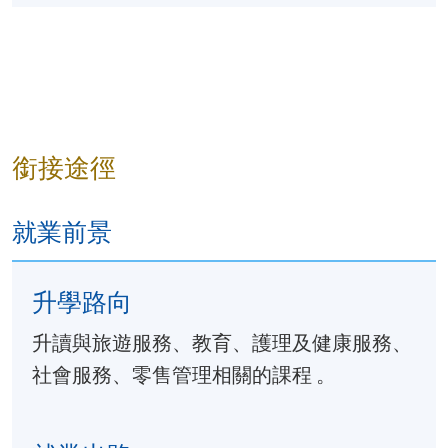
口語溝通（粵語）（18小
1. 主題情境會話
與客人交流生活經驗、介紹香港
描述酒店設施、簡述政府服務流
銜接途徑
2. 進階語言功能
就業前景
能敍述事件始末，說明事物特色
掌握在工作環境中基本交際能力
升學路向
3. 常用句式
升讀與旅遊服務、教育、護理及健康服務、
使用說明性、描述性話語，語意
社會服務、零售管理相關的課程 。
運用恰當的語氣和詞語表達感情
4. 多場景模擬實踐