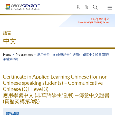
Skip
Open
繁
簡
to
Togg
main
search
navi
Main
content
panel
content
start
語言
中文
Home
Programmes
應用學習中文 (非華語學生適用) —傳意中文證書 (資歷
架構第3級)
Certificate in Applied Learning Chinese (for non-
Chinese speaking students) – Communicative
Chinese (QF Level 3)
應用學習中文 (非華語學生適用) —傳意中文證書
(資歷架構第3級)
課程編號