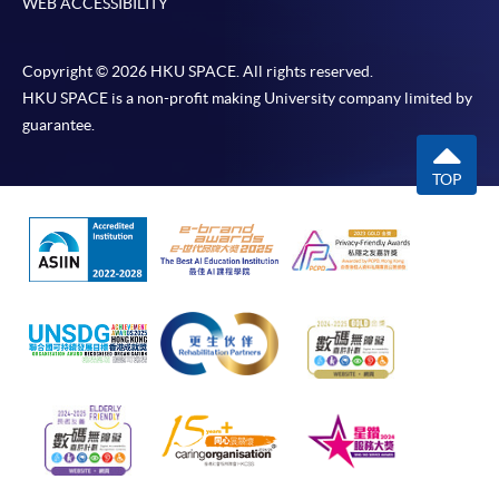
WEB ACCESSIBILITY
建立主題統整、邏輯組織、讀者
Copyright © 2026 HKU SPACE. All rights reserved.
HKU SPACE is a non-profit making University company limited by
guarantee.
評核
TOP
包括口頭報告、筆試 、寫作課業、模擬面試及角色扮
演。
學銜
學員修畢課程，上課出席率最少須達到總課時的 80%
或以上，並通過評核取得合格成績，可按香港大學體
制，經香港大學專業進修學院獲准頒授
「應用學習中
文（非華語學生適用）—傳意中文證書（資歷架構第3