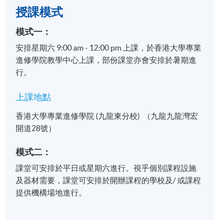
1. 基本字詞書寫
授課模式
書寫日常生活及工作中常用單字
模式一：
運用常用的詞語完成簡單的書寫
安排星期六 9:00 am - 12:00 pm 上課，於香港大學專業
進修學院教學中心上課，部份課堂亦會安排於暑期進
2. 基礎實用文寫作
行。
運用簡單字詞與句式完成日常所
上課地點
生活應用：例如便條、感
基礎工作應用：例如簡單
香港大學專業進修學院 (九龍東分校) （九龍九龍灣宏
開道28號）
3. 標點符號的運用
模式二：
正確使用常用的標點符號
課堂可安排於平日或星期六進行。視乎個別課程設施
提升書面語句子的清晰度與邏輯
及器材需要，課堂可安排於開辦課程的學校及/ 或課程
提供機構場地進行。
學習情境，如：
酒店、社會服務、政府服務