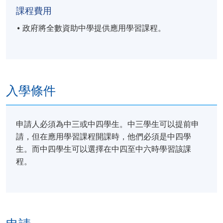
寫作（20小時）
課程費用
政府將全數資助中學提供應用學習課程。
1.常見字詞與句式應用
書寫日常生活及工作情境中常見
加強詞語運用準確性與表達清晰
2. 實用文類寫作練習
入學條件
撰寫具明確結構與完整段落的實
生活應用：例如日記
申請人必須為中三或中四學生。中三學生可以提前申
工作應用：例如履歷表、
請，但在應用學習課程開課時，他們必須是中四學
生。而中四學生可以選擇在中四至中六時學習該課
3. 工具輔助與內容組織
程。
學習查字典、使用網上素材支援
培養資料整理與簡化重點的能力