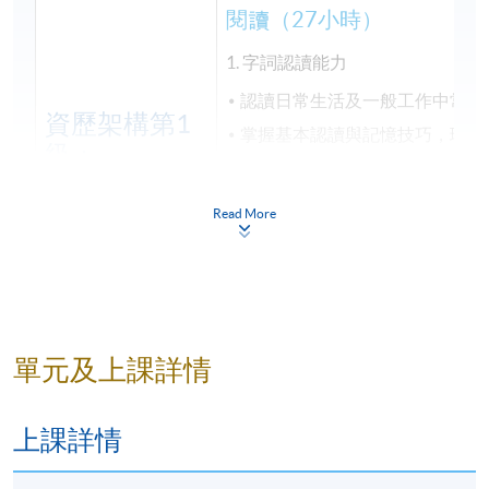
閱讀（27小時）
1. 字詞認讀能力
認讀日常生活及一般工作中常用
資歷架構第1
掌握基本認讀與記憶技巧，理解
級：
2. 簡易篇章閱讀
傳意中文
Read More
（一）
閱讀簡短的敍述性與說明性文本
（65小時）
旅遊服務：如景點簡介、
介紹
零售與客戶服務：如促銷
南
單元及上課詳情
醫護行業：如健康教育單
程簡介
上課詳情
寫作（20小時）