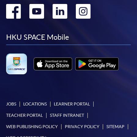
Go
Go
Go
Go
寫作（45小時）
to
to
to
to
1. 詞語擴展與語境應用
書寫包含短語、慣用語、複句結
facebook
youtube
linkedin
instag
HKU SPACE Mobile
準確表達特定情境下的語氣與語
2. 進階實用文寫作
撰寫結構完整、用詞恰當的實用
能運用不同的句式和常用的修辭
能按情境需要，完成寫作任務
生活應用：例如邀請函、投
JOBS
LOCATIONS
LEARNER PORTAL
工作應用：例如活動報告、
TEACHER PORTAL
STAFF INTRANET
3. 能運用輔助工具
WEB PUBLISHING POLICY
PRIVACY POLICY
SITEMAP
使用字典、辭典、電子資源完成