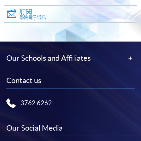
運用恰當的語氣，清晰地表達意
訂閱
閱讀（55小時）
學院電子通訊
1. 詞語辨識與語境運用
認讀和理解日常及職場中常見的
深化對多音字、同音詞、專業術
資歷架構第3
Our Schools and Affiliates
級：
2. 篇章閱讀及分析
傳意中文
閱讀工作環境中常見説明性和敍
Contact us
（三）
培養慎思明辨的思維能力，判斷
（140小時）
出簡單的評價
3762 6262
內容範例：
生活類：例如交通公告、社
工作類：例如文化活動宣傳
Our Social Media
利用字典辭書或各種電子參考材