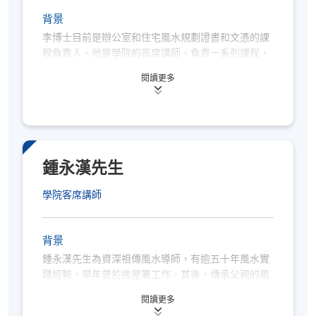
背景
李博士目前是辦公室和住宅風水規劃證書和文憑的課
程負責人。他是學院的首席講師，負責一系列課程，
這些課程包括會計、公司治理和工商管理。李博士曾
閱讀更多
教授各種科目，包括戰略管理、行銷、財務管理、會
計、組織行為和商業溝通。他在阿爾斯特大學獲得學
位，在卡迪夫商學院獲得工商管理碩士學位，在澳大
利亞麥格理大學獲得博士學位。他的研究興趣包括中
國研究、地區來源、市場行銷以及陰宅和陽宅風水。
在加入香港大學專業進修學院之前，他在商業領域工
鍾永漢先生
作，包括銷售和行銷、運營、戰略管理和組織變革。
學院客席講師
背景
鍾永漢先生為資深祖傳風水導師，有逾五十年風水實
踐經驗。早年曾於房屋署工作，其後，傳承父親的風
水知識，提供風水諮詢服務。
閱讀更多