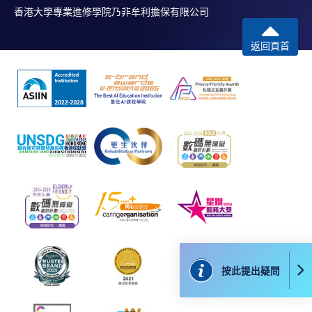
香港大學專業進修學院乃非牟利擔保有限公司
網上報名只支援「提早報讀優惠」。如需享用其他
報讀優惠，請親臨學院的報名中心報名。
返回頁首
在網上報名過程中，由於提交課程申請和付款在系
統處理上為兩個不同的程序，成功付款並不保證成
功被獲取錄。任何不成功的申請，課程組職員將儘
快與 閣下聯絡。
申請人應注意，不論親身或網上報讀，相同的課
程/科目只可提交一次申請。
在網上報名過程中，付款成功後，網頁將顯示付款
確認。另外，確認電子郵件亦會發送到 閣下的電
子郵件帳戶。請保留確定回條作日後查詢用途。
除特殊情況(例如課程因報名人數不足而被取消)及
法例規定外，一切已繳費用，概不退還。
如須甄選入學，則正式收據並不可作為 閣下已獲
按此提出疑問
取錄的證明。學院將在截止報名日期後儘快通知申
請者是否獲取錄。落選的申請人將獲退還已繳交的