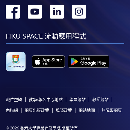
​學院為學歷頒授課程特設「註冊及學費通知」，適
轉
轉
轉
轉
用於一般學歷頒授課程。
到
到
到
到
課程負責人會為學員送上「註冊及學費通知」
facebook
youtube
linkedin
instag
(「通知」)，請填妥有關「通知」，並親往報名中
HKU SPACE 流動應用程式
心或以郵遞方式，遞交「通知」及繳交所需費用。
有關繳費詳情，請參閱
付款方法
。如對報名程序有任
何疑問，請詳閱個別課程資料，或聯絡有關課程負責
人或報名中心。
課程/科目報名注意事項:
選用網上報名服務必須在已接駁互聯網及支援
職位空缺
教學/報名中心地點
學員網站
教師網站
JavaScript程式瀏覽器的電腦上進行。建議選用
內聯網
網頁出版政策
私隱政策
網站地圖
無障礙網頁
Google Chrome瀏覽器。
申請人不應閒置申請超過10分鐘。否則，申請人
© 2026 香港大學專業進修學院 版權所有
必須重新開始整個申請程序。