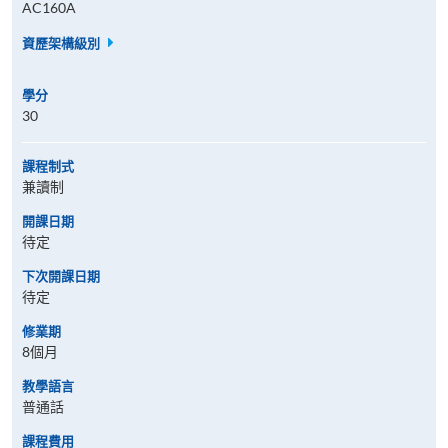
AC160A
資歷架構級別
學分
30
課程制式
兼讀制
開課日期
待定
下次開課日期
待定
修業期
8個月
教學語言
普通話
課程費用