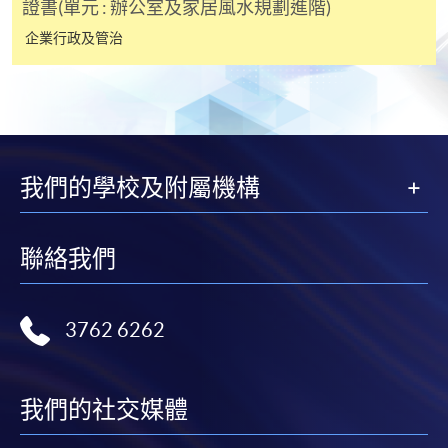
證書(單元 : 辦公室及家居風水規劃進階)
企業行政及管治
報讀新課程
凡以「先到先得」為取錄方式的課程，請填妥
SF26報名表，親往
報名中心
或以郵遞方式連同學
費以及所需證明文件呈交。
我們的學校及附屬機構
[
下載報名表SF26
]
聯絡我們
申請學歷頒授及專業課程可能需要其他資料，報名
表可向報名中心或有關課程負責人索取。填妥申請
表格後，請連同報名費/學費以及所需證明文件親
3762 6262
往報名中心或以郵遞方式遞交。
報讀同一學歷頒授課程內其他單元
我們的社交媒體