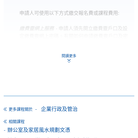
申請人可使用以下方式繳交報名費或課程費用:
繳費靈網上服務
- 申請人須先開立繳費靈戶口及設
定繳費靈網上密碼。有關如何申請繳費靈戶口及密
碼，請瀏覽繳費靈網址
http://www.ppshk.com
。
閱讀更多
*信用咭網上繳費服務
- 申請人可以 VISA 或
Mastercard（包括「香港大學專業進修學院
Mastercard卡」）繳付學費。
*香港大學專業進修學院Mastercard卡
持有人如欲享用十個
月免息分期付款優惠，必須親臨本學院設有報名服務的教
學中心作付款安排。
企業行政及管治
更多課程關於
如欲了解如何於網上報讀新課程及繳費，請瀏覽網上
相關課程
申請/報讀指南 :
辦公室及家居風水規劃文憑