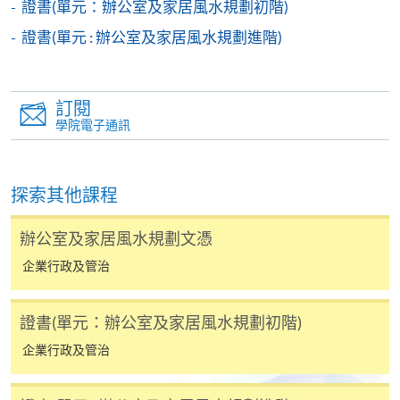
證書(單元：辦公室及家居風水規劃初階)
-
短期課程
證書(單元 : 辦公室及家居風水規劃進階)
-
個別學歷頒授課程
訂閱
報讀同一學歷頒授課程內其他單元
學院電子通訊
個別課程為須報讀同一學歷頒授課程及其他單元或繳
交下期學費的學員，提供網上服務，如學員就讀的課
探索其他課程
程設有此服務，課程負責人會通知學員有關程序。
辦公室及家居風水規劃文憑
網上支付可通過「繳費靈」(PPS) (不適用於手機)、
企業行政及管治
VISA 或 Mastercard、「微信支付」(Online WeChat
Pay) 、「支付寶」(Online Alipay) 或 「轉數快」(FPS)
繳付學費。
證書(單元：辦公室及家居風水規劃初階)
企業行政及管治
親身報名/郵遞