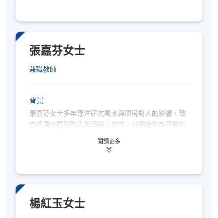
鍾先生擁有美國工商管理學士及碩士學位，曾任教於
職業訓練局、香港中文大學專業進修學院及香港管理
專業協會任教風水課程，現為澳門科技大學現代風水
環境學專業文憑的首席導師。
張嘉芬女士
兼職教師
背景
張嘉芬女士多年專注研究風水與環境對人的影響，致
力將風水原則融入生活與工作中，以締造和諧平衡的
空間。
閱讀更多
張女士持有會計及財務學士學位、投資管理學深造文
憑、澳門科技大學現代風水環境學專業文憑，她擁有
近二十年金融服務行業經驗。
楊紅玉女士