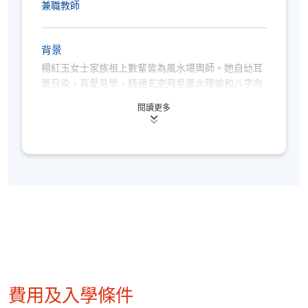
兼職教師
背景
楊紅玉女士家族祖上數輩皆為風水堪輿師。她自幼耳
薰目染，喜愛易學，精通玄空飛星風水理論和八字命
理學，並取得香港大學的辦公室及家居風水規劃證
閱讀更多
書。
楊女士畢業於華中科技大學， 之後於國立南澳大學取
得工商管理碩士學位。期間更取得澳門科技大學的環
境風水學專業文憑。現同時為普通話教育機構的主理
人。她曾為各類客戶勘察風水環境， 包括大型樓盤，
住宅，商鋪， 辦公室，廠房等等。
費用及入學條件