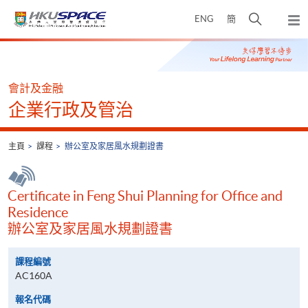
Skip
打
ENG
簡
to
彈
main
開
出
Main
content
搜
主
content
選
尋
start
單
介
會計及金融
面
企業行政及管治
主頁
課程
辦公室及家居風水規劃證書
Certificate in Feng Shui Planning for Office and
Residence
辦公室及家居風水規劃證書
課程編號
AC160A
報名代碼