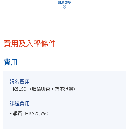
閱讀更多
13
11 Jul 2025 (Fri)
Alvin co-founded Prologue Communications and is
14
18 Jul 2025 (Fri)
currently the Research Director, overseeing policy
15
25 Jul 2025 (Fri)
researches with focus on green finance and ESG. Prior
to his venture, Alvin served in Hong Kong Exchanges
16
1 Aug 2025 (Fri)
and Clearing Limited (HKEX) as Assistant Vice
費用及入學條件
17
8 Aug 2025 (Fri)
President. He had a core role in pushing forward HKEX’s
18
15 Aug 2025 (Fri)
major initiatives in ESG and corporate governance (CG)
費用
including the revision of HKEX’s ESG Guide and CG
19
22 Aug 2025 (Fri)
Code, and monitoring of listed companies’ ESG and CG
20
29 Aug 2025 (Fri)
reporting.
報名費用
HK$150 （取錄與否，恕不退還）
課程費用
Mr. Jeffrey Leung, Seasoned Practitioner in ESG and
Financial Services
學費 : HK$20,790
單元二: 可持續金融與金融科技
Jeffrey Leung has been in the financial industry for more