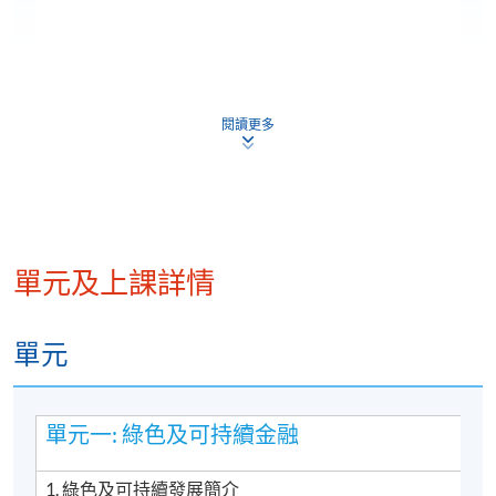
閱讀更多
單元及上課詳情
“This programme is one of the Eligible
Programmes under
the Pilot Green and
Sustainable Finance Capacity Building Support
單元
Scheme
.”
單元一: 綠色及可持續金融
1. 綠色及可持續發展簡介