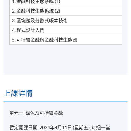
1. 金融科技生態系統 (1)
relevant fees upon successful completion of Eligible
Programmes, subject to a ceiling of HK$10,000 and
2. 金融科技生態系統 (2)
other conditions.
3. 區塊鏈及分散式帳本技術
4. 程式設計入門
Application should be sent directly to the Pilot GSF
5. 可持續金融與金融科技生態圈
Capacity Building Support Scheme office within three
months after programme completion. For details, please
visit the Scheme website:
www.greentalent.org.hk
or
contact the Scheme enquiry hotline: 852-2258-6000 or
email to
enquiry@greentalent.org.hk
.
上課詳情
Speakers
單元一: 綠色及可持續金融
Dr. Angus Yip, Adjunct Associate Professor, HKU
SPACE
暫定開課日期: 2024年4月11日 (星期五), 每週一堂