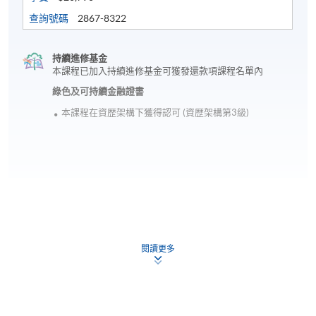
查詢號碼
2867-8322
修業期:
持續進修基金
本課程已加入持續進修基金可獲發還款項課程名單內
2個單元合共99小時
綠色及可持續金融證書
本課程在資歴架構下獲得認可 (資歴架構第3級)
單元一 60小時
單元二 39小時
每堂3小時，合共33堂
申請
評核方式:
閱讀更多
個人習作: 2個單元合共6份各800字功課(短文題、個
網上報名
立即報名
案分析)
申請表
申請表