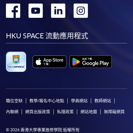
轉
轉
轉
轉
*香港大學專業進修學院Mastercard卡
持有人如欲享用十個
Mr. Alvin Cheung, Research Director, Prologue
到
到
到
到
月免息分期付款優惠，必須親臨本學院設有報名服務的教
Communications
學中心作付款安排。
facebook
youtube
linkedin
instag
HKU SPACE 流動應用程式
Alvin co-founded Prologue Communications and is
如欲了解如何於網上報讀新課程及繳費，請瀏覽網上
currently the Research Director, overseeing policy
申請/報讀指南 :
researches with focus on green finance and ESG. Prior
to his venture, Alvin served in Hong Kong Exchanges
-
短期課程
and Clearing Limited (HKEX) as Assistant Vice
President. He had a core role in pushing forward HKEX’s
-
個別學歷頒授課程
major initiatives in ESG and corporate governance (CG)
including the revision of HKEX’s ESG Guide and CG
Code, and monitoring of listed companies’ ESG and CG
報讀同一學歷頒授課程內其他單元
職位空缺
教學/報名中心地點
學員網站
教師網站
reporting.
個別課程為須報讀同一學歷頒授課程及其他單元或繳
內聯網
網頁出版政策
私隱政策
網站地圖
無障礙網頁
交下期學費的學員，提供網上服務，如學員就讀的課
程設有此服務，課程負責人會通知學員有關程序。
© 2026 香港大學專業進修學院 版權所有
Mr. Jeffrey Leung, Seasoned Practitioner in ESG and