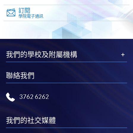
圖示進入網上服務網頁，然
Dr. Angus Yip, Adjunct Associate Professor, HKU
訂閱
後按照指示填妥網上報名表格。
SPACE
學院電子通訊
某些課程須甄選入學，並要求申請人上載課程網頁
Dr. Yip is a veteran corporate banker and asset manager
中指定所須文件(如學歷證明)。系統只支援doc,
for more than 30 years. He is the Founding Chairman of
docx, jpg 和pdf格式之附件。
ICSD (International Chamber of Sustainable
Development). Dr. Yip has been providing ESG
我們的學校及附屬機構
繳交所需費用
reporting consultancy services to listed companies in
Hong Kong and the U.K. since 2015. Dr. Yip was
申請人可使用以下方式繳交報名費或課程費用:
educated in the U.K. and got double Master’s Degrees in
聯絡我們
Accounting & Finance (Lancaster University) and
繳費靈網上服務
- 申請人須先開立繳費靈戶口及設
Sustainability Leadership (Cambridge University)
定繳費靈網上密碼。有關如何申請繳費靈戶口及密
respectively. In addition, Dr. Yip possesses a Master’s
3762 6262
碼，請瀏覽繳費靈網址
http://www.ppshk.com
。
Degree in Management from Harvard University and
got his Doctoral Degree at the University of Wales TSD
*信用咭網上繳費服務
- 申請人可以 VISA 或
(U.K.) with the research area in ESG reporting.
我們的社交媒體
Mastercard（包括「香港大學專業進修學院
Mastercard卡」）繳付學費。