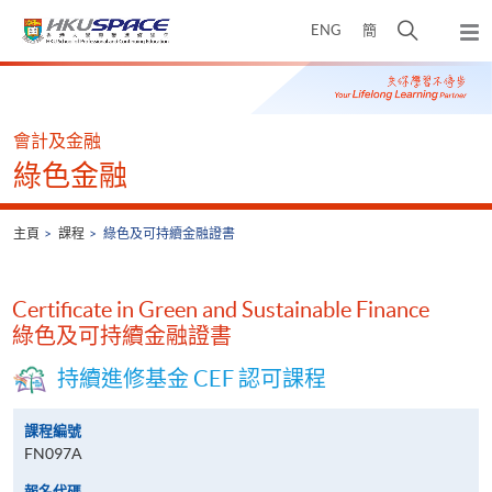
Skip
打
ENG
簡
to
彈
main
開
出
Main
content
搜
主
content
選
尋
start
單
介
會計及金融
面
綠色金融
主頁
課程
綠色及可持續金融證書
Certificate in Green and Sustainable Finance
綠色及可持續金融證書
持續進修基金 CEF 認可課程
課程編號
FN097A
報名代碼