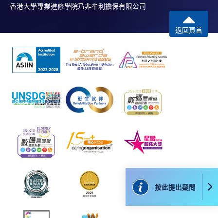
香港大學專業進修學院乃非牟利擔保有限公司
Financial Services
網上支付可通過「繳費靈」(PPS) (不適用於手機)、
VISA 或 Mastercard、「微信支付」(Online WeChat
返回頁首
Jeffrey Leung has been in the financial industry for more
Pay) 、「支付寶」(Online Alipay) 或 「轉數快」(FPS)
than 15 years. He has been in various global banks in
繳付學費。
various divisions including Chief Investment Office,
Chief Risk Office, Market Risk Management. He has an
MBA, MSc of Investment Management, MSocSc in
親身報名/郵遞
Sustainability Leadership and Governance. He is also an
FRM, certificate holder of CFA ESG Investing, certificate
holder of GARP Sustainability and Climate Risk (SCR),
報讀新課程
EFFAS Certified ESG Analyst® (CESGA).
凡以「先到先得」為取錄方式的課程，請填妥
SF26報名表，親往
報名中心
或以郵遞方式連同學
費以及所需證明文件呈交。
按此提出疑問
報名代碼
2280-FN097A
[
下載報名表SF26
]
現時接受報名