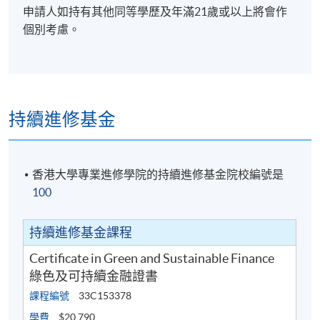
申請人如持有其他同等學歷及年滿21歲或以上將會作
說明綠色及可持續發展概念
、
可持續金融生態系統
個別考慮。
及環球綠色及可持續金融發展與監管趨勢;
描述綠色及可持續金融與金融科技術語;
解釋環境、社會及管治(ESG)因素、框架、報告及
金融科技的數據治理;
持續進修基金
說明可持續投資產品的基本原理和環球碳排放市場
的最新發展;
剖析綠色及可持續金融與金融科技的實際應用案
香港大學專業進修學院的持續進修基金院校編號是
例。
100
持續進修基金課程
本課程共有2個單元:
Certificate in Green and Sustainable Finance
綠色及可持續金融證書
單元一: 綠色及可持續金融
課程編號
33C153378
單元二: 可持續金融與金融科技
學費
$20,790