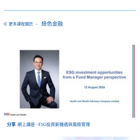
報名辦法
頒授證書
網上報名服務
綠色金融
更多課程關於
學員修畢課程，上課出席率達70%或以上，並通過評
香港大學專業進修學院提供24小時網上報名及繳費服
核取得合格成績，可按香港大學體制，經香港大學專
務，申請人可通過網上申請個別學歷頒授課程和報讀
業進修學院頒授《綠色及可持續金融證書》。
大部份公開招生的課程(以先到先得形式報名的課程)。
申請人可在網上使用「繳費靈」(PPS) (不適用於手
機)、VISA 或 Mastercard。除上述支付方式之外，如就
讀學歷頒授課程設有網上服務，在學學員亦可以「微
授課模式:
信支付」(Online WeChat Pay) 、「支付寶」(Online
Alipay) 或 「轉數快」(FPS) 繳付學費。
課程以面授形式進行，並配合個案分析及小組討論。
課程以中文教學。
報讀新課程
填寫網上報名表格
分享
網上講座 - ESG投資新機遇與風險管理
Speakers
申請人可按該課程網頁的右上角的