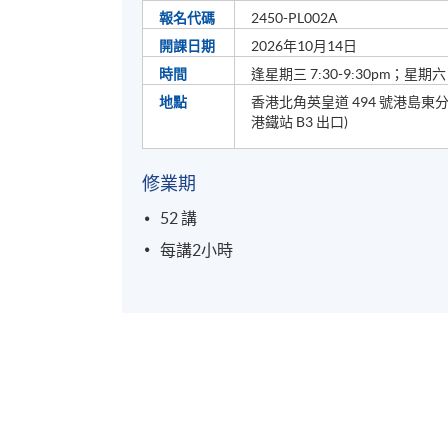
報名代碼
2450-PL002A
開課日期
2026年10月14日
時間
逢星期三 7:30-9:30pm；星期六 2
地點
香港北角英皇道 494 號港島東分校 8
港鐵站 B3 出口)
修業期
52 講
每講2小時