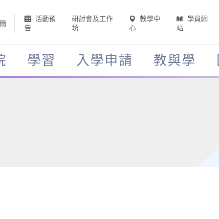
活動預
研討會及工作
教學中
學員網
簡
告
坊
心
站
院
學習
入學申請
教與學