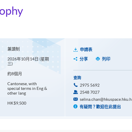
sophy
兼讀制
申請表
2026年10月14日 (星期
分享
列印
三)
約8個月
查詢
Cantonese, with
2975 5692
special terms in Eng &
2548 7027
other lang
selina.chan@hkuspace.hku.h
HK$9,500
有疑問？歡迎在此提出