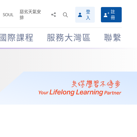
惡劣天氣安
登
註
分
打
SOUL
排
冊
入
享
開
至
搜
尋
國際課程
服務大灣區
聯繫
介
面