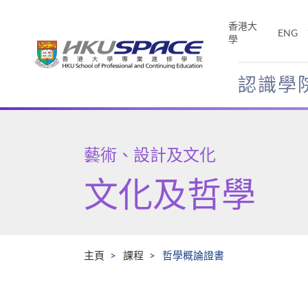
Skip
to
香港大
ENG
main
學
content
認識學
Main
content
start
藝術、設計及文化
文化及哲學
主頁
課程
哲學概論證書