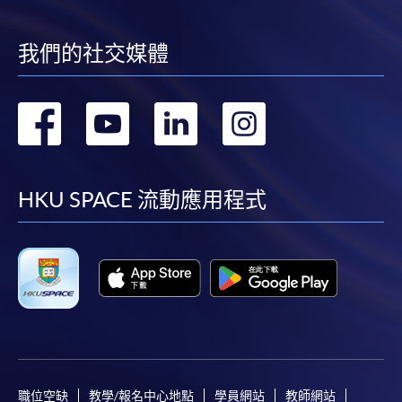
若學員有意申請付款證明書，請把填妥之申請表、貼
上足夠郵資的回郵信封、連同劃線支票交回本學院。
每張收據申請費用為港幣30 元。支票抬頭註明「香
我們的社交媒體
港大學專業進修學院」。
轉
轉
轉
轉
到
到
到
到
facebook
youtube
linkedin
instag
HKU SPACE 流動應用程式
職位空缺
教學/報名中心地點
學員網站
教師網站