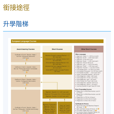
銜接途徑
升學階梯