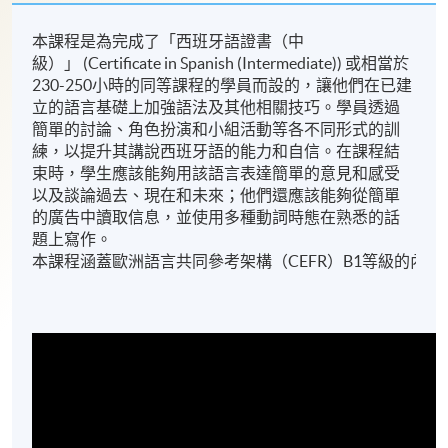
本課程是為完成了「西班牙語證書（中
級）」 (Certificate in Spanish (Intermediate)) 或相當於
230-250小時的同等課程的學員而設的，讓他們在已建
立的語言基礎上加強語法及其他相關技巧。學員透過
簡單的討論、角色扮演和小組活動等各不同形式的訓
練，以提升其講說西班牙語的能力和自信。在課程結
束時，學生應該能夠用該語言表達簡單的意見和感受
以及談論過去、現在和未來；他們還應該能夠從簡單
的廣告中讀取信息，並使用多種動詞時態在熟悉的話
題上寫作。
本課程涵蓋歐洲語言共同參考架構（CEFR）B1等級的內容