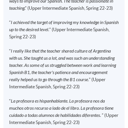
ways to improve our Spanish. The teacher is passionate in
若個別學員缺席，本院將不提供補課或其他安排。
teaching
.” (Upper Intermediate Spanish, Spring 22-23)
“
I achieved the target of improving my knowledge in Spanish
報名代碼
2445-2829AW
up to the desired level.
” (Upper Intermediate Spanish,
開課日期
2026年9月16日 (星期三)
Spring 22-23)
時間
6:45pm - 9:45pm
地點
HPSHCC Campus, 66 Leighton Road,
“
I really like that the teacher shared culture of Argentina
Causeway Bay, Hong Kong.
with us. She taught us a lot, and was such an understanding
現時接受報名
teacher. As some of us struggled between work and learning
Spanish B1, the teacher's patience and encouragement
really helped us to go through the B1 course.
” (Upper
報名代碼
2445-2831AW
Intermediate Spanish, Spring 22-23)
開課日期
2026年9月13日 (星期日)
時間
10:00am - 1:00pm (NO CLASS on 16 & 23 May
“
La profesora es hispanhablante. La profesora nos da
2027)
muchos otros recurso a lado de el libro. La profesora tiene
地點
Kowloon East Campus, 28 Wang Hoi Road,
cuidado a todas alumnos de habilidades diferentes
. ” (Upper
Kowloon Bay, Kowloon.
Intermediate Spanish, Spring 22-23)