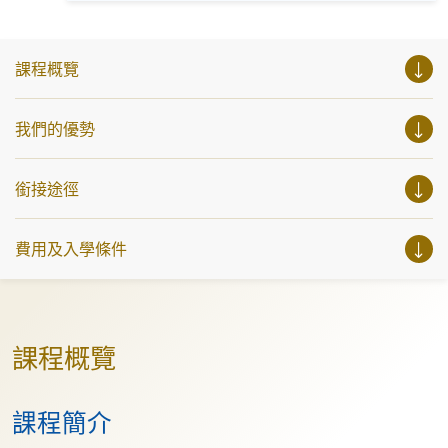
https://www.instagram.com/european_hkuspace/ (歐洲語言)
參與相關講座。不同行業的專業人士亦會出席分享他們的專
Facebook: https://www.facebook.com/h...
業知識和經驗，對有志成為律師、建築師、物業管理從業員
的你，絕對是機會難逢。若你想瞭解心理學及相關的日常應
用，我們的講座更是首選之列。 開放日一共設有35個工作
課程概覽
坊、體驗課堂和豐富資訊講座。萬勿錯過是次活動，記得把
握機會，立刻報名參加，規劃學習之路，成就你的未來藍
圖！
我們的優勢
銜接途徑
費用及入學條件
課程概覽
課程簡介