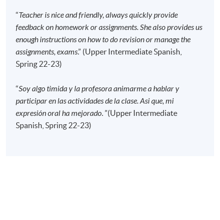
現時接受報名
“
Teacher is nice and friendly, always quickly provide
feedback on homework or assignments. She also provides us
修業期
enough instructions on how to do revision or manage the
assignments, exams
.” (Upper Intermediate Spanish,
120小時
Spring 22-23)
40講
每講3小時
“
Soy algo timida y la profesora animarme a hablar y
participar en las actividades de la clase. Asi que, mi
地點
expresión oral ha mejorado
. ”(Upper Intermediate
港大保良何鴻燊社區書院
Spanish, Spring 22-23)
九龍東分校