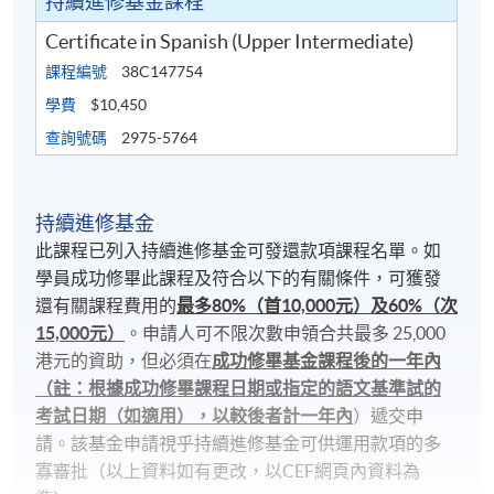
持續進修基金課程
Certificate in Spanish (Upper Intermediate)
課程編號
38C147754
學費
$10,450
查詢號碼
2975-5764
持續進修基金
此課程已列入持續進修基金可發還款項課程名單。如
學員成功修畢此課程及符合以下的有關條件，可獲發
還有關課程費用的
最多80%（首10,000元）及60%（次
15,000元）
。申請人可不限次數申領合共最多 25,000
港元的資助，但必須在
成功修畢基金課程後的一年內
（註：根據成功修畢課程日期或指定的語文基準試的
考試日期（如適用），以較後者計一年內
）遞交申
請。該基金申請視乎持續進修基金可供運用款項的多
寡審批（以上資料如有更改，以CEF網頁內資料為