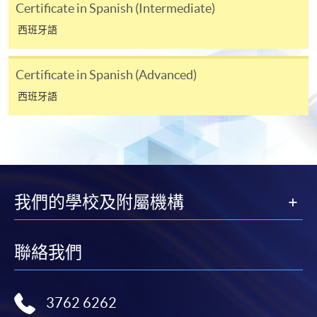
Certificate in Spanish (Intermediate)
名程序，建議申請人親身到學院報名中心報名，並避
西班牙語
免使用支票付款。
除由學院裁定的特殊情況（例如課程因報名人數不足
Certificate in Spanish (Advanced)
而取消）之外，一切已繳費用概不退還。如獲學院批
西班牙語
准退還款項，以現金、易辦事、微信支付、支付寶、
支票或繳費靈（只限網上付款）方式繳交之款項，將
以支票退款；以信用卡繳交之款項，退款將直接退還
到支付款項時使用的信用卡戶口。
除本學院網頁所列明的學費外，個別課程或有其他額
外收費，詳情請聯絡有關學科職員。
我們的學校及附屬機構
學費及學額不得轉讓他人。一經取錄，學員不得轉讀
其他課程，惟學院對特殊情況，可酌情處理。轉讀申
聯絡我們
請一經批准，學員須繳付港幣120元手續費。
學院對郵遞失誤而遺失的支票或本票、付款收據或個
人資料，概不負責。
3762 6262