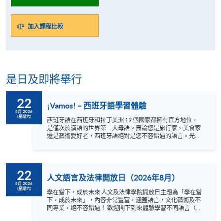
加入課程比較
是日及即將舉行
22
¡Vamos! – 西班牙語學習體驗
8月 2026
(星期六)
西班牙語在西班牙和拉丁美洲 19 個國家都擁有官方地位，
是僅次於漢語的世界第二大母語。無論您是旅行家、美食家
還是藝術愛好者，西班牙語絕對是您不容錯過的語言。光是
西班牙就有 48 個聯合國教科文組織遺產地，墨西哥有 35
處，都擁有壯麗的景色和豐富的文化。此外，西班牙語還可
以讓您欣賞世界一流的音樂和當地餐廳提供的正宗美食。若
您對學習西班牙語有興趣的話，快來報名參加我們的體驗課
22
程，通過有趣互動的方式與我們經驗豐富的母語老師一起學
人文語言及法律開放日（2026年8月）
習基礎西班牙語和一些文化知識吧﹗¡ Hasta pronto ! 語言 ：
8月 2026
(星期六)
西班牙語及英語 Instagram:
學在當下，成於未來 人文及法律學院開放日主題為「學在當
https://www.instagram.com/hkuspace_spanish/ (西班牙語)
下，成於未來」，內容非常豐富，涵蓋語言，文化藝術及不
Facebook: https://www.facebook.com/hkuspace.spanish/
同專業，絕不容錯過！ 歡迎閣下到來體驗學習不同語言（包
(西班牙語) Instagram:
括英、法、德、西班牙、阿拉伯、日、韓和泰語）的樂趣，