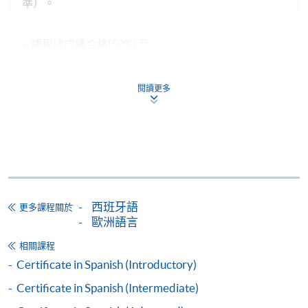
準）。
課程總成績合格(50%) 及
達到70%出席率 及
在政府指定的測試組織/代理機構舉辦的語文基準考
閱讀更多
試中取得要求成績(考試日期必須於課程開始後)，西
班牙語的基準考試為 DELE (Diploma Español Lengua
Extranjera or Diplomas of Spanish as Foreign
Language)
持續進修基金申請表、申請要求及程序已詳列於政府
西班牙語
的官方網頁：
www.wfsfaa.gov.hk/cef/
，
一切最新的資
更多課程關於
歐洲語言
料也以政府公佈為準
。若對該基金有任何查詢，可致
電3142 2277聯絡持續進修基金辦事處或電郵
相關課程
cef_sfo@wfsfaa.gov.hk
。
Certificate in Spanish (Introductory)
Certificate in Spanish (Intermediate)
持續進修基金
本課程已加入持續進修基金可獲發還款項課程名單內