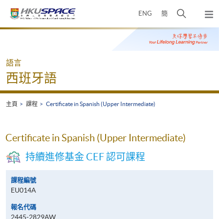
Skip
打
ENG
簡
to
彈
main
開
出
Main
content
搜
主
content
選
尋
start
單
介
語言
面
西班牙語
主頁
課程
Certificate in Spanish (Upper Intermediate)
Certificate in Spanish (Upper Intermediate)
持續進修基金 CEF 認可課程
課程編號
EU014A
報名代碼
2445-2829AW