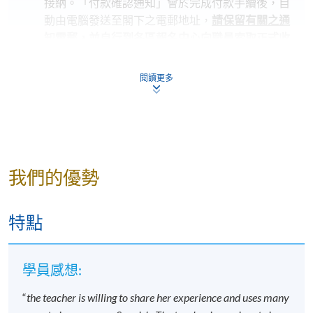
接納。「付款確認通知」會於完成付款手續後，自
動由電腦發送至閣下之電郵地址，
請保留有關之通
知電郵，並自行到各區報名中心向職員索取正式收
據
；
不論親身報名或網上報名，請務必
核實清楚課程報
閱讀更多
名代碼，上課時間及地點
後才報名；若發現報錯班
別，請立刻通知本校。
若您於開課前一星期內報名，請立刻聯繫本部門以
作跟進
。除課程資料更改外，本院將不會另發上課
通知，學員須按時到指定地點上課。
我們的優勢
開課前約一星期，學員會收到一封電子郵件，其中
包含詳細的課程安排
，所有課程材料將在第一堂課
特點
提供。學生應按照指定的時間和地點參加第一次課
程，除非對公告的細節有所更改。
若因報讀人數不足而取消課程，本院將安排退款；
學員感想:
但在其他情況下，則
不設退款，學員也不能轉至其
“
the teacher is willing to share her experience and uses many
他班別或課程
。