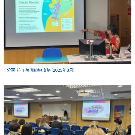
（Alipay） 繳付學費。
2. 支票或銀行本票
如以劃線支票或銀行本票繳付，抬頭請註明「香港大
學專業進修學院」。支票背面請寫上課程名稱及申請
人姓名。 閣下可：
親臨學院各報名中心遞交劃線支票、報名表格及有關
證明文件；
分享
拉丁美洲旅遊攻略 (2025年8月)
或可將上述文件一併寄交各報名中心，信封上請註明
「報讀課程」，惟學院對郵遞失誤而遺失的支票及個
人資料概不負責。
3. VISA / Mastercard
申請人可親臨學院任何一所報名中心，以 VISA 或
Mastercard（包括「香港大學專業進修學院
Mastercard卡」）繳付學費。香港大學專業進修學院