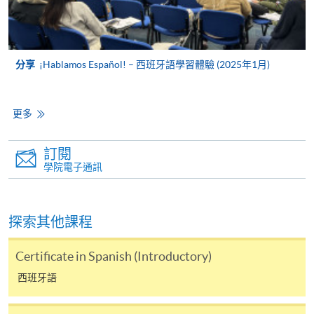
Mastercard卡持有人，如報讀課程滿港幣2,000元，可
享有十個月免息分期付款優惠，惟課程申請人必須為
信用卡持有人。詳情請向學院報名中心職員查詢。
分享
¡Hablamos Español! – 西班牙語學習體驗 (2025年1月)
4. 網上繳費服務
大部份公開招生的課程（以先到先得形式報名）及個
更多
別學歷頒授課程提供網上報名/註冊服務，申請人可在
網上使用「繳費靈」（不適用於手機）、VISA或
訂閱
Mastercard繳付有關課程的報名費或學費。除上述支
學院電子通訊
付方式之外，如就讀學歷頒授課程設有網上服務，學
員亦可以微信支付（Online WeChat Pay）、支付寶
（Online Alipay）或轉數快（FPS）繳付學費，詳情請
探索其他課程
參閱
報名辦法 -
網上報名服務
。
Certificate in Spanish (Introductory)
注意事項:
西班牙語
如報讀課程將在五個工作天內開課，為免郵遞延誤報