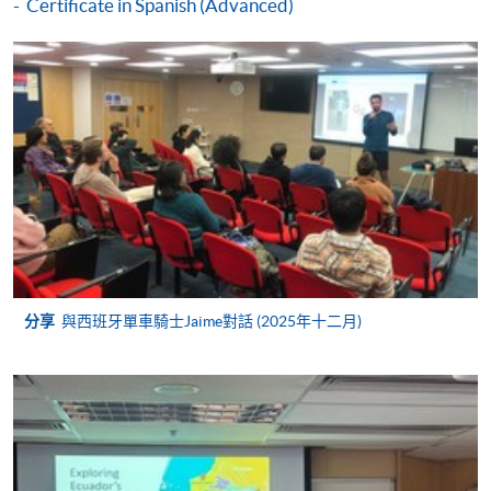
Certificate in Spanish (Advanced)
Certificate in Spanish (Upper Intermediate)
本課程在資歴架構下獲得認可 (資歴架構第2級)
申請
申請表
下載申請表
分享
與西班牙單車騎士Jaime對話 (2025年十二月)
付款方法
1. 現金、「易辦事」（EPS）、微信支付
(WeChat Pay) 或支付寶(Alipay)
申請人可親臨學院任何一所報名中心，以現金、「易
辦事」、微信支付（WeChat Pay）或支付寶