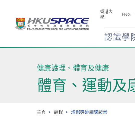
Skip
to
香港大
ENG
main
學
content
認識學
Main
content
start
健康護理、體育及健康
體育、運動及
主頁
課程
瑜伽導師訓練證書