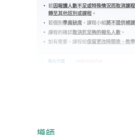
若
因報讀人數不足或特殊情況而取消課
轉至其他班別或課程
。
若個別
學員缺席
，課程小組
將不提供補
課程的確認
取決於足夠的報名人數
。
如有需要，課程組
保留更改時間表、教
報名代碼
2450-HS175A
日期 / 時間
逢周五，9:00am - 6:00pm
地點
港島東分校
導師