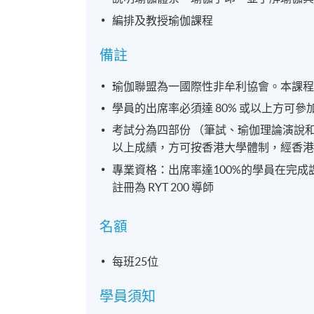
編排及教授瑜伽課程
備註
瑜伽聯盟為一國際性非牟利協會。本課程內容
學員的出席率必須達 80% 或以上方可參
考試分為四部份 （筆試、瑜伽理論演說
以上成績，方可按香港大學體制，經香
專業資格：出席率達100%的學員在完成課
註冊為 RYT 200 導師
名額
每班25位
學員須知