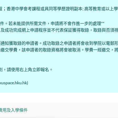
程；香港中學會考課程或具同等學歷證明副本; 高等教育或以上
pdf格式之附件。若未能提供所需文件，申請將不會作進一步的處理**
，及成功完成網上申請程序並不代表保証獲得取錄，取錄與否須
郵通知獲取錄的申請者。成功取錄之申請者將會收到學院以電郵
內繳交學費，該申請者的取錄資格將會被取消。學費一經繳交，
之班別，請使用右上角立即報名。
ace.hku.hk)
費用及入學條件