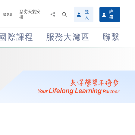
惡劣天氣安
登
註
分
打
SOUL
排
冊
入
享
開
至
搜
尋
國際課程
服務大灣區
聯繫
介
面