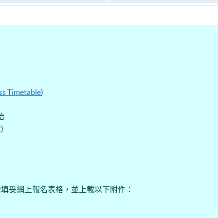
ss Timetable
)
開始
)
示填妥網上報名表格，並上載以下附件：