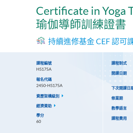
Certificate in Yoga 
瑜伽導師訓練證書
持續進修基金 CEF 認可
課程編號
課程制式
HS175A
開課日期
報名代碼
2450-HS175A
下次開課日
資歷架構級別
修業期
經濟資助
教學語言
學分
課程費用
60