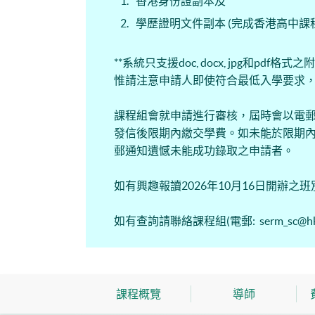
香港身份證副本及
學歷證明文件副本 (完成香港高中課
**系統只支援doc, docx, jpg和
惟請注意申請人即使符合最低入學要求
課程組會就申請進行審核，屆時會以電
發信後限期內繳交學費。如未能於限期
郵通知遺憾未能成功錄取之申請者。
如有興趣報讀2026年10月16日開辦
如有查詢請聯絡課程組(電郵: serm_sc@hkusp
課程概覽
導師