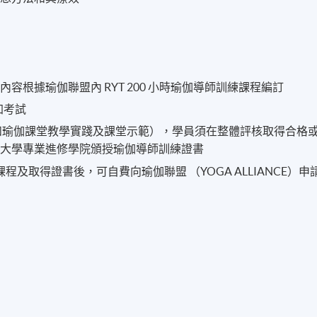
根據瑜伽聯盟內 RYT 200 小時瑜伽導師訓練課程編訂
加考試
和瑜伽課堂教學實踐及課堂示範），學員須在整體評核取得合格
港大學專業進修學院頒授瑜伽導師訓練證書
程及取得證書後，可自費向瑜伽聯盟 （YOGA ALLIANCE）申