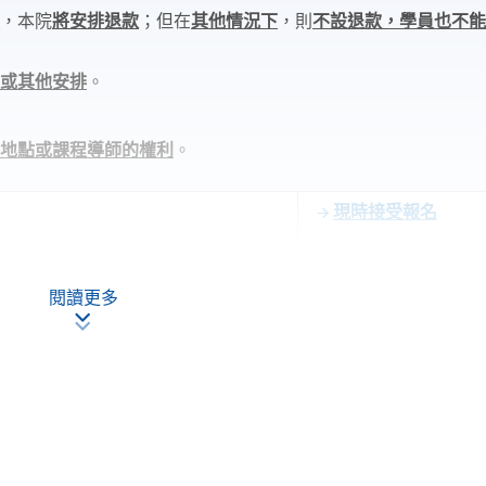
程
，本院
將安排退款
；但在
其他情況下
，則
不設退款，學員也不
課或其他安排
。
學地點或課程導師的權利
。
現時接受報名
閱讀更多