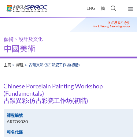
Skip
打
ENG
簡
to
彈
main
開
出
Main
content
搜
主
content
選
尋
start
單
介
藝術、設計及文化
面
中國美術
主頁
課程
古韻異彩:仿古彩瓷工作坊(初階)
Chinese Porcelain Painting Workshop
(Fundamentals)
古韻異彩:仿古彩瓷工作坊(初階)
課程編號
ARTO9030
報名代碼