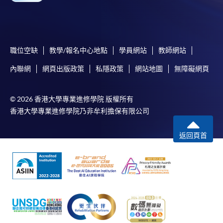
Google Chrome瀏覽器。
申請人不應閒置申請超過10分鐘。否則，申請人
必須重新開始整個申請程序。
網上報名只支援「提早報讀優惠」。如需享用其他
職位空缺
教學/報名中心地點
學員網站
教師網站
報讀優惠，請親臨學院的報名中心報名。
內聯網
網頁出版政策
私隱政策
網站地圖
無障礙網頁
在網上報名過程中，由於提交課程申請和付款在系
統處理上為兩個不同的程序，成功付款並不保證成
功被獲取錄。任何不成功的申請，課程組職員將儘
© 2026 香港大學專業進修學院 版權所有
快與 閣下聯絡。
香港大學專業進修學院乃非牟利擔保有限公司
申請人應注意，不論親身或網上報讀，相同的課
返回頁首
程/科目只可提交一次申請。
在網上報名過程中，付款成功後，網頁將顯示付款
確認。另外，確認電子郵件亦會發送到 閣下的電
子郵件帳戶。請保留確定回條作日後查詢用途。
除特殊情況(例如課程因報名人數不足而被取消)及
法例規定外，一切已繳費用，概不退還。