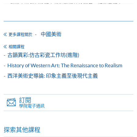
如欲了解如何於網上報讀新課程及繳費，請瀏覽網上
申請/報讀指南 :
-
短期課程
中國美術
更多課程關於
-
個別學歷頒授課程
相關課程
古韻異彩:仿古彩瓷工作坊(進階)
報讀同一學歷頒授課程內其他單元
History of Western Art: The Renaissance to Realism
個別課程為須報讀同一學歷頒授課程及其他單元或繳
西洋美術史導論: 印象主義至後現代主義
交下期學費的學員，提供網上服務，如學員就讀的課
程設有此服務，課程負責人會通知學員有關程序。
訂閱
網上支付可通過「繳費靈」(PPS) (不適用於手機)、
學院電子通訊
VISA 或 Mastercard、「微信支付」(Online WeChat
Pay) 、「支付寶」(Online Alipay) 或 「轉數快」(FPS)
繳付學費。
探索其他課程