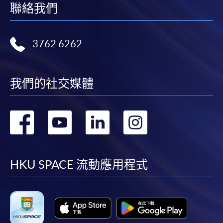
聯絡我們
報讀同一學歷頒授課程內其他單元
​學院為學歷頒授課程特設「註冊及學費通知」，適
3762 6262
用於一般學歷頒授課程。
課程負責人會為學員送上「註冊及學費通知」
我們的社交媒體
(「通知」)，請填妥有關「通知」，並親往報名中
心或以郵遞方式，遞交「通知」及繳交所需費用。
轉
轉
轉
轉
有關繳費詳情，請參閱
付款方法
。如對報名程序有任
到
到
到
到
何疑問，請詳閱個別課程資料，或聯絡有關課程負責
人或報名中心。
facebook
youtube
linkedin
instag
HKU SPACE 流動應用程式
課程/科目報名注意事項:
選用網上報名服務必須在已接駁互聯網及支援
JavaScript程式瀏覽器的電腦上進行。建議選用