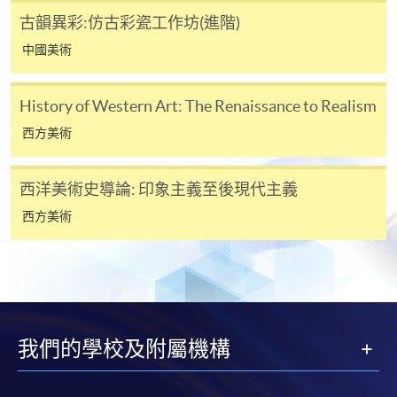
古韻異彩:仿古彩瓷工作坊(進階)
親身報名/郵遞
中國美術
報讀新課程
History of Western Art: The Renaissance to Realism
西方美術
凡以「先到先得」為取錄方式的課程，請填妥
SF26報名表，親往
報名中心
或以郵遞方式連同學
西洋美術史導論: 印象主義至後現代主義
費以及所需證明文件呈交。
西方美術
[
下載報名表SF26
]
申請學歷頒授及專業課程可能需要其他資料，報名
表可向報名中心或有關課程負責人索取。填妥申請
表格後，請連同報名費/學費以及所需證明文件親
我們的學校及附屬機構
往報名中心或以郵遞方式遞交。