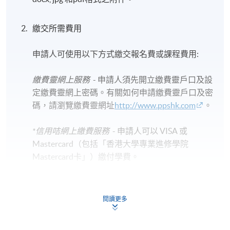
繳交所需費用
申請人可使用以下方式繳交報名費或課程費用:
繳費靈網上服務
- 申請人須先開立繳費靈戶口及設
定繳費靈網上密碼。有關如何申請繳費靈戶口及密
碼，請瀏覽繳費靈網址
http://www.ppshk.com
。
*信用咭網上繳費服務
- 申請人可以 VISA 或
Mastercard（包括「香港大學專業進修學院
Mastercard卡」）繳付學費。
*香港大學專業進修學院Mastercard卡
持有人如欲享用十個
月免息分期付款優惠，必須親臨本學院設有報名服務的教
閱讀更多
學中心作付款安排。