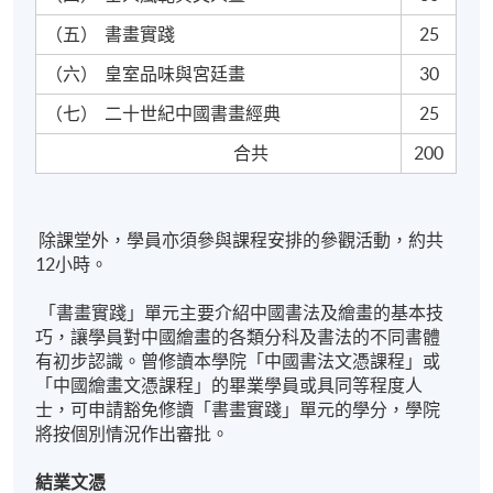
（五）
書畫實踐
25
（六）
皇室品味與宮廷畫
30
（七）
二十世紀中國書畫經典
25
合共
200
除課堂外，學員亦須參與課程安排的參觀活動，約共
12小時。
「書畫實踐」單元主要介紹中國書法及繪畫的基本技
巧，讓學員對中國繪畫的各類分科及書法的不同書體
有初步認識。曾修讀本學院「中國書法文憑課程」或
「中國繪畫文憑課程」的畢業學員或具同等程度人
士，可申請豁免修讀「書畫實踐」單元的學分，學院
將按個別情況作出審批。
結業文憑