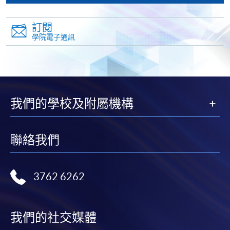
到支付款項時使用的信用卡戶口。
除本學院網頁所列明的學費外，個別課程或有其他額
訂閱
外收費，詳情請聯絡有關學科職員。
學院電子通訊
學費及學額不得轉讓他人。一經取錄，學員不得轉讀
其他課程，惟學院對特殊情況，可酌情處理。轉讀申
請一經批准，學員須繳付港幣120元手續費。
學院對郵遞失誤而遺失的支票或本票、付款收據或個
我們的學校及附屬機構
人資料，概不負責。
若學員有意申請付款證明書，請把填妥之申請表、貼
上足夠郵資的回郵信封、連同劃線支票交回本學院。
聯絡我們
每張收據申請費用為港幣30 元。支票抬頭註明「香
港大學專業進修學院」。
3762 6262
我們的社交媒體