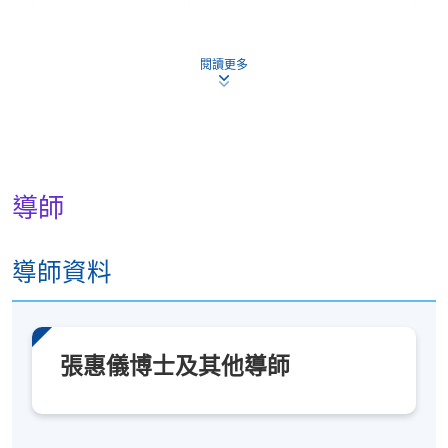
報名代碼
2290-AT006A
現時接受報名
閱讀更多
日期 / 時間
逢周六，10:30am - 1:00pm，部分課堂或活動會另定
日期和時間
導師
修業期
導師資料
約2年，約212小時
地點
港大保良何鴻燊社區書院
張惠儀博士及其他導師
導師亦會帶領學員前往美術館等機構參觀