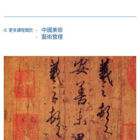
證明文件；
或可將上述文件一併寄交各報名中心，信封上請註明
「報讀課程」，惟學院對郵遞失誤而遺失的支票及個
人資料概不負責。
中國美術
更多課程關於
藝術管理
3. VISA / Mastercard
申請人可親臨學院任何一所報名中心，以 VISA 或
Mastercard（包括「香港大學專業進修學院
Mastercard卡」）繳付學費。香港大學專業進修學院
Mastercard卡持有人，如報讀課程滿港幣2,000元，可
享有十個月免息分期付款優惠，惟課程申請人必須為
信用卡持有人。詳情請向學院報名中心職員查詢。
4. 網上繳費服務
大部份公開招生的課程（以先到先得形式報名）及個
別學歷頒授課程提供網上報名/註冊服務，申請人可在
網上使用「繳費靈」（不適用於手機）、VISA或