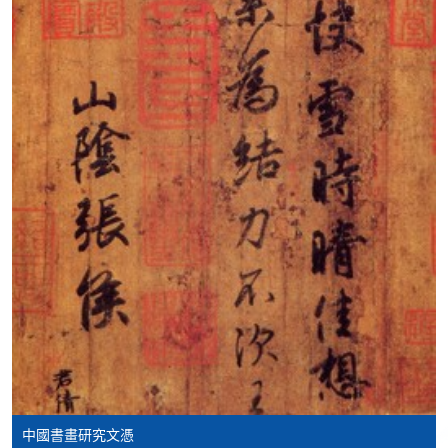
Mastercard繳付有關課程的報名費或學費。除上述支
付方式之外，如就讀學歷頒授課程設有網上服務，學
員亦可以微信支付（Online WeChat Pay）、支付寶
（Online Alipay）或轉數快（FPS）繳付學費，詳情請
參閱
報名辦法 -
網上報名服務
。
注意事項:
如報讀課程將在五個工作天內開課，為免郵遞延誤報
名程序，建議申請人親身到學院報名中心報名，並避
免使用支票付款。
除由學院裁定的特殊情況（例如課程因報名人數不足
而取消）之外，一切已繳費用概不退還。如獲學院批
准退還款項，以現金、易辦事、微信支付、支付寶、
支票或繳費靈（只限網上付款）方式繳交之款項，將
以支票退款；以信用卡繳交之款項，退款將直接退還
中國書畫研究文憑