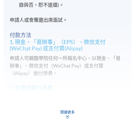
錄與否，恕不退還)。
申請人或會獲邀出席面試。
付款方法
1. 現金、「易辦事」（EPS）、微信支付
(WeChat Pay) 或支付寶(Alipay)
申請人可親臨學院任何一所報名中心，以現金、「易
辦事」、微信支付（WeChat Pay）或支付寶
（Alipay） 繳付學費。
2. 支票或銀行本票
如以劃線支票或銀行本票繳付，抬頭請註明「香港大
學專業進修學院」。支票背面請寫上課程名稱及申請
人姓名。 閣下可：
閱讀更多
親臨學院各報名中心遞交劃線支票、報名表格及有關