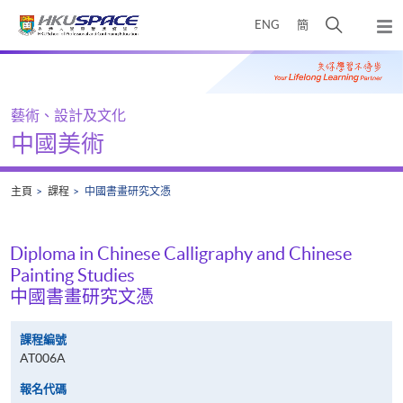
Skip
打
ENG
簡
to
彈
main
開
出
Main
content
搜
主
content
選
尋
start
單
介
藝術、設計及文化
面
中國美術
主頁
課程
中國書畫研究文憑
Diploma in Chinese Calligraphy and Chinese
Painting Studies
中國書畫研究文憑
課程編號
AT006A
報名代碼