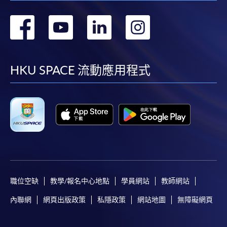
轉
轉
轉
轉
到
到
到
到
facebook
youtube
linkedin
instag
HKU SPACE 流動應用程式
職位空缺
教學/報名中心地點
學員網站
教師網站
內聯網
網頁出版政策
私隱政策
網站地圖
無障礙網頁