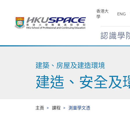
Skip
to
香港大
ENG
main
學
content
認識學
Main
content
start
建築、房屋及建造環境
建造、安全及
主頁
課程
測量學文憑