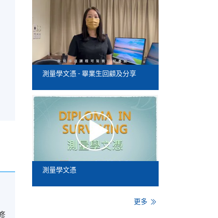
。
測量學文憑 - 畢業生回顧及分享
測量學文憑
更多
修