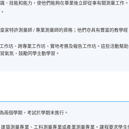
知識、技能和能力，使他們能夠在畢業後立即從事有關測量工作
可。
皇家特許測量師 / 專業測量師的資格；他們亦具有豐富的教學經
M工作坊、跨專業工作坊、實地考察及報告工作坊。這些活動幫助
學習氣氛，鼓勵同學主動學習。
為兩個學期，考試於學期末進行。
：建築測量專業、工料測量專業或產業測量專業。課程要求學生