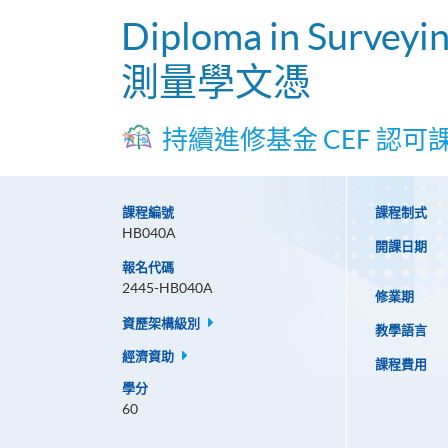
Diploma in Surveyi
測量學文憑
持續進修基金 CEF 認可
課程編號
課程制式
HB040A
開課日期
報名代碼
2445-HB040A
修業期
資歷架構級別
教學語言
經濟資助
課程費用
學分
60