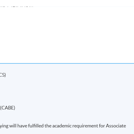
 (BIM) 技術。
組，並進行專題案例分析及角色扮演，以對跨專業工程團隊中不
，以準備「實踐專業習作」。學生需要在考察期間搜集相關資料
CS)
小時的考試。
單元內設有「實踐專業習作」，要求同學搜集相關資料完成。
s (CABE)
ing will have fulfilled the academic requirement for Associate