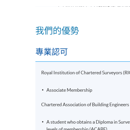
學生將在電腦室學習最新的建築信息模型
跨專業工作坊
學生會根據自己所選的測量專業分
我們的優勢
測量專業有更深刻瞭解。
實地考察及報告工作坊
專業認可
課程導師會帶領學生進行實地考察
並於報告工作坊演說。
評核
Royal Institution of Chartered Surveyors (RI
大部分學科單元的評核方法為習作及三
Associate Membership
針對所選專業的兩個學科單元，其中一
Chartered Association of Building Engineer
預期學習成果
A student who obtains a Diploma in Survey
完成課程後，學生應能夠：
levels of membership (ACABE)