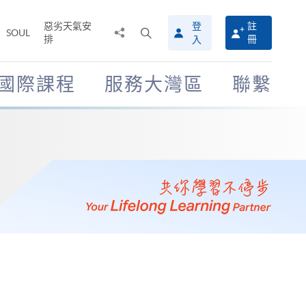
惡劣天氣安
登
註
分
打
SOUL
排
冊
入
享
開
至
搜
尋
國際課程
服務大灣區
聯繫
介
面