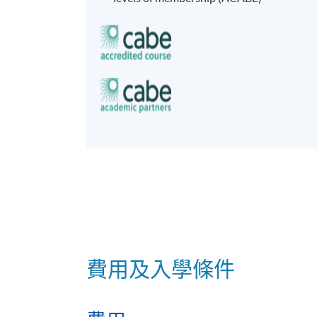
1. 清楚表逹香港房地產市場和建造業的
2. 說明作為專業測量師的專業工作的基
以下為根據學生所選擇的測量專業的預期學
建築測量專業
3. 說明影響物業發展、物業和設施管理
4. 為建築測量實務中發現的管理問題擬定
5. 就提供對新建和現有建築物的技術建
6. 整合和應用所學的知識和技能，以提
費用及入學條件
工料測量專業