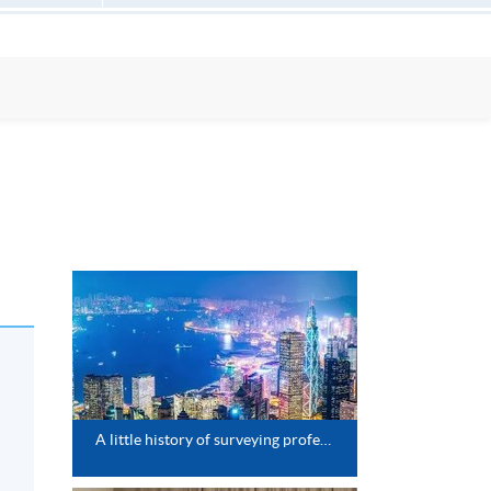
A little history of surveying profession in Hong Kong (by Sr Edward Au)