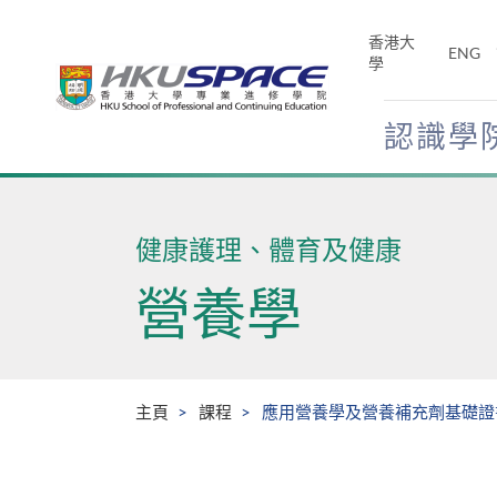
Skip
to
香港大
ENG
main
學
content
認識學
Main
content
start
健康護理、體育及健康
營養學
主頁
課程
應用營養學及營養補充劑基礎證