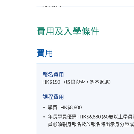
教學語言
以粵語為主。所有教材、考試及功課均以中
證書頒發
費用及入學條件
學員順利完成課程可按香港大學體制，經香
費用
報名代碼
2455-HS008A
報名費用
日期 / 時間
HK$150 （取錄與否，恕不退還）
逢周三，6:45pm - 9:45pm ; 及間中星
課程費用
修業期
學費 : HK$8,600
5個月
年長學員優惠 : HK$6,880 (60
員必須親身報名及於報名時出示身分證或
地點