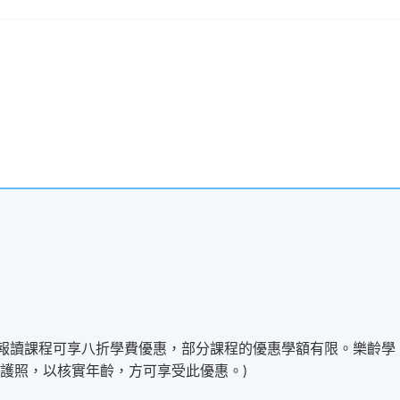
文教授。
港大學專業進修學院獲准頒授應用營養學及營養補充劑基礎證書
現時接受報名
期六下午
歲以上學員報讀課程可享八折學費優惠，部分課程的優惠學額有限。樂齡學
護照，以核實年齡，方可享受此優惠。)