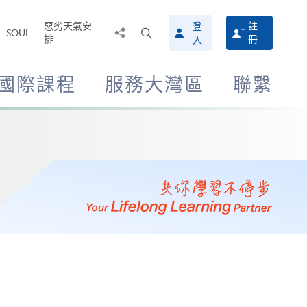
惡劣天氣安
登
註
分
打
SOUL
排
冊
入
享
開
至
搜
尋
國際課程
服務大灣區
聯繫
介
面