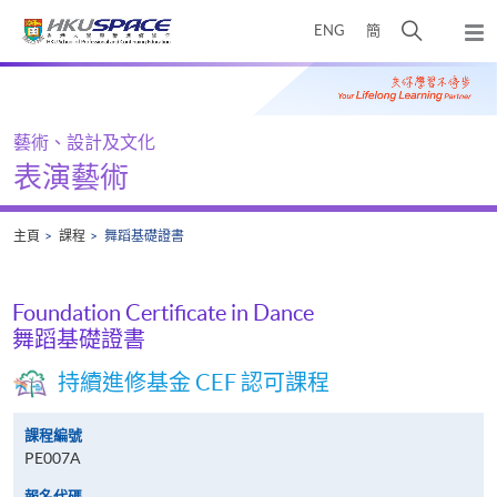
Skip
打
ENG
簡
to
彈
main
開
出
Main
content
搜
主
content
選
尋
start
單
介
藝術、設計及文化
面
表演藝術
主頁
課程
舞蹈基礎證書
Foundation Certificate in Dance
舞蹈基礎證書
持續進修基金 CEF 認可課程
課程編號
PE007A
報名代碼