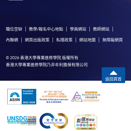
參閱
報名辦法 -
網上報名服務
。
注意事項:
職位空缺
教學/報名中心地點
學員網站
教師網站
內聯網
網頁出版政策
私隱政策
網站地圖
無障礙網頁
如報讀課程將在五個工作天內開課，為免郵遞延誤報
名程序，建議申請人親身到學院報名中心報名，並避
免使用支票付款。
© 2026 香港大學專業進修學院 版權所有
香港大學專業進修學院乃非牟利擔保有限公司
除由學院裁定的特殊情況（例如課程因報名人數不足
而取消）之外，一切已繳費用概不退還。如獲學院批
返回頁首
准退還款項，以現金、易辦事、微信支付、支付寶、
支票或繳費靈（只限網上付款）方式繳交之款項，將
以支票退款；以信用卡繳交之款項，退款將直接退還
到支付款項時使用的信用卡戶口。
除本學院網頁所列明的學費外，個別課程或有其他額
外收費，詳情請聯絡有關學科職員。