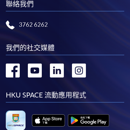
人資料概不負責。
聯絡我們
3. VISA / Mastercard
3762 6262
申請人可親臨學院任何一所報名中心，以 VISA 或
Mastercard（包括「香港大學專業進修學院
Mastercard卡」）繳付學費。香港大學專業進修學院
我們的社交媒體
Mastercard卡持有人，如報讀課程滿港幣2,000元，可
享有十個月免息分期付款優惠，惟課程申請人必須為
信用卡持有人。詳情請向學院報名中心職員查詢。
轉
轉
轉
轉
4. 網上繳費服務
到
到
到
到
大部份公開招生的課程（以先到先得形式報名）及個
facebook
youtube
linkedin
instag
別學歷頒授課程提供網上報名/註冊服務，申請人可在
HKU SPACE 流動應用程式
網上使用「繳費靈」（不適用於手機）、VISA或
Mastercard繳付有關課程的報名費或學費。除上述支
付方式之外，如就讀學歷頒授課程設有網上服務，學
員亦可以微信支付（Online WeChat Pay）、支付寶
（Online Alipay）或轉數快（FPS）繳付學費，詳情請