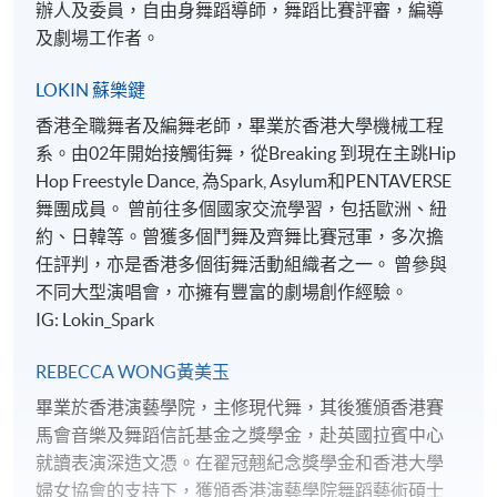
辦人及委員，自由身舞蹈導師，舞蹈比賽評審，編導
及劇場工作者。
LOKIN 蘇樂鍵
香港全職舞者及編舞老師，畢業於香港大學機械工程
系。由02年開始接觸街舞，從Breaking 到現在主跳Hip
Hop Freestyle Dance, 為Spark, Asylum和PENTAVERSE
舞團成員。 曾前往多個國家交流學習，包括歐洲、紐
約、日韓等。曾獲多個鬥舞及齊舞比賽冠軍，多次擔
任評判，亦是香港多個街舞活動組織者之一。 曾參與
不同大型演唱會，亦擁有豐富的劇場創作經驗。
IG: Lokin_Spark
REBECCA WONG黃美玉
畢業於香港演藝學院，主修現代舞，其後獲頒香港賽
馬會音樂及舞蹈信託基金之獎學金，赴英國拉賓中心
就讀表演深造文憑。在翟冠翹紀念獎學金和香港大學
婦女協會的支持下，獲頒香港演藝學院舞蹈藝術碩士