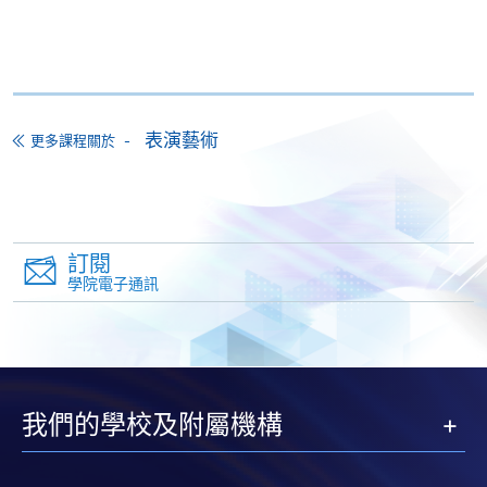
付款方法
1. 現金、「易辦事」（EPS）、微信支付
(WeChat Pay) 或支付寶(Alipay)
申請人可親臨學院任何一所報名中心，以現金、「易
表演藝術
更多課程關於
辦事」、微信支付（WeChat Pay）或支付寶
（Alipay） 繳付學費。
2. 支票或銀行本票
如以劃線支票或銀行本票繳付，抬頭請註明「香港大
訂閱
學院電子通訊
學專業進修學院」。支票背面請寫上課程名稱及申請
人姓名。 閣下可：
親臨學院各報名中心遞交劃線支票、報名表格及有關
證明文件；
我們的學校及附屬機構
或可將上述文件一併寄交各報名中心，信封上請註明
「報讀課程」，惟學院對郵遞失誤而遺失的支票及個