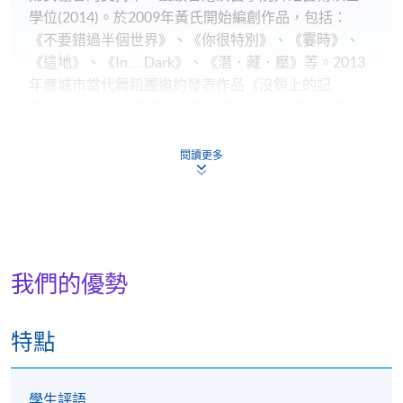
學位(2014)。於2009年黃氏開始編創作品，包括：
《不要錯過半個世界》、《你很特別》、《霎時》、
《這地》、《In … Dark》、《潛．藏．壓》等。2013
年應城市當代舞蹈團邀約發表作品《沒鎖上的記
憶》，2015年於馬來西亞及澳門發表《沒鎖上的憶記
2.0》。近期參與之作品為香港藝術節 無限量主辦《不
用眼睛找到你》及香港話劇團教育及外展部主辦 賽馬
閱讀更多
會《奮青樂與路》品格教育音樂劇計劃。
我們的優勢
詳情
特點
上課詳情
單元
上課時間(公眾假期除外)
學生評語