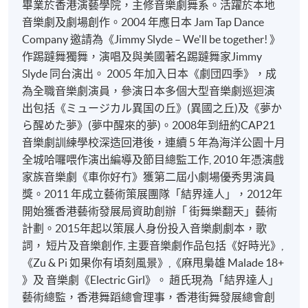
畢業於香港演藝學院，主修音樂劇舞系。活躍於本地
音樂劇及劇場創作。2004 年應日本 Jam Tap Dance
Company 邀請為《Jimmy Slyde – We'll be together! 》
作踢躂舞獨舞，演唱及與美國著名踢躂舞家Jimmy
Slyde 同台演出。 2005 年加入日本《劇団四季》，成
為全職音樂劇演員，參演日本多個大型音樂劇巡迴演
出包括《ミュージカル異国の丘》(異國之丘)及《夢か
ら醒めた夢》(夢中醒來的夢)。2008年到紐約CAP21
音樂劇訓練學校深造回港後，連續 5 年為海洋公園十月
全城哈囉喂作演出編導及節目總監工作, 2010 年憑演戲
家族音樂劇《車你好冇》獲第二屆小劇場優秀男演員
獎。2011 年成立藝術策展團隊「結界達人」，2012年
開始獲香港藝術發展局資助創辦「 街舞樂翻天」藝術
計劃。2015年起以策展人身份投入音樂劇劇本，歌
詞， 短片及音樂創作, 主要音樂劇作品包括《好時光》,
《Zu & Pi 如果你有頃刻風景》,《麻甩梟雄 Malade 18+
》及 音樂劇《Electric Girl》。 趙氏現為「結界達人」
藝術總監，香港舞蹈總會理事，香港街舞發展總會創