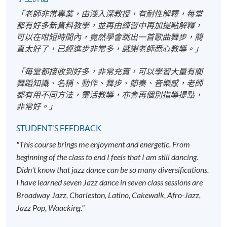
舞蹈入門及踢躂舞（一）
2026年9月，逢周日，
上午
「老師非常專業，由淺入深教授，有耐性解釋，每堂
Hip Hop 舞（I）
2027年1月，逢周日，
上午
都有好多新資料教學，並再由練習中再加提點解釋，
可以在咁短時間內，竟然學會跳出一首歌曲舞步，簡
爵士舞（一）
2027年4月，逢周日，
上午
直太好了，已經進步非常多，感謝老師悉心教導。」
現代舞（一）
2027年6月，逢周日，
上午
「毎堂都接收到好多，非常充實，可以學習大量有關
舞蹈知識、名稱、動作、舞步、節奏、音樂感，老師
都有用不同方法，靈活教導，亦會再個別指導提點，
非常好。」
報名代碼
2445-PE007A
STUDENT'S FEEDBACK
現時接受報名
"This course brings me enjoyment and energetic. From
beginning of the class to end I feels that I am still dancing.
Didn't know that jazz dance can be so many diversifications.
日期 / 時間
I have learned seven Jazz dance in seven class sessions are
逢周日，10:00am - 12:00pm
Broadway Jazz, Charleston, Latino, Cakewalk, Afro-Jazz,
Jazz Pop, Waacking."
修業期