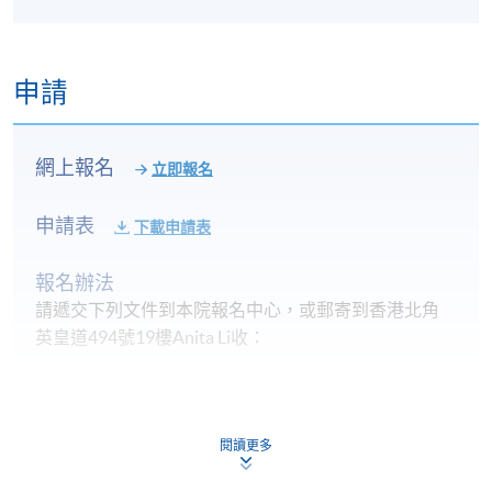
申請
網上報名
立即報名
申請表
下載申請表
報名辦法
請遞交下列文件到本院報名中心，或郵寄到香港北角
英皇道494號19樓Anita Li
收：
報名表格
(
SF26
)
學歷副本
閱讀更多
學費
(
港幣
)
，以支票抬頭“HKU
SPACE”