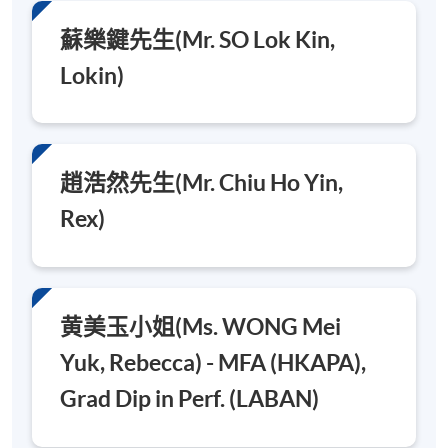
蘇樂鍵先生(Mr. SO Lok Kin,
Lokin)
趙浩然先生(Mr. Chiu Ho Yin,
Rex)
黄美玉小姐(Ms. WONG Mei
Yuk, Rebecca) - MFA (HKAPA),
Grad Dip in Perf. (LABAN)