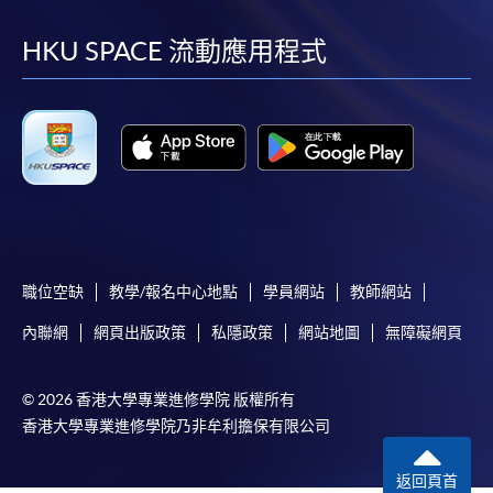
到
到
到
到
如須甄選入學，則正式收據並不可作為 閣下已獲
facebook
youtube
linkedin
instag
HKU SPACE 流動應用程式
取錄的證明。學院將在截止報名日期後儘快通知申
請者是否獲取錄。落選的申請人將獲退還已繳交的
學費。
免責聲明
本學院為學院開設的其中一些課程提供在線服務的平台。雖然
職位空缺
教學/報名中心地點
學員網站
教師網站
本學院會力求在有關網頁上刊載的資訊正確和合時，但本學院
卻不能為這些資訊作出任何明確或隱含的保證。本學院尤其不
內聯網
網頁出版政策
私隱政策
網站地圖
無障礙網頁
會保證下列各項：資訊並無侵犯版權，資訊可安全使用、資訊
準確、資訊適合任何目的、資訊不含電腦病毒等。
© 2026 香港大學專業進修學院 版權所有
香港大學專業進修學院乃非牟利擔保有限公司
本學院（包括其僱員及附屬機構）對你在網上付款而由下列原
因所導致的任何損失，一概不負責；上述原因包括：（1）由
返回頁首