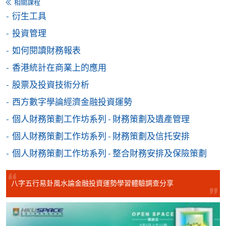
相關課程
如欲了解如何於網上報讀新課程及繳費，請瀏覽網上
衍生工具
申請/報讀指南 :
投資管理
如何閱讀財務報表
-
短期課程
香港統計在商業上的應用
-
個別學歷頒授課程
股票及投資技術分析
西方數字學論經濟金融投資運勢
報讀同一學歷頒授課程內其他單元
個人財務策劃工作坊系列 - 財務策劃及遺產管理
個別課程為須報讀同一學歷頒授課程及其他單元或繳
個人財務策劃工作坊系列 - 財務策劃及信托安排
交下期學費的學員，提供網上服務，如學員就讀的課
個人財務策劃工作坊系列 - 整合財務安排及保險策劃
程設有此服務，課程負責人會通知學員有關程序。
網上支付可通過「繳費靈」(PPS) (不適用於手機)、
八字五行易卦風水論金融投資運勢學習體驗調查分享
VISA 或 Mastercard、「微信支付」(Online WeChat
Pay) 、「支付寶」(Online Alipay) 或 「轉數快」(FPS)
繳付學費。