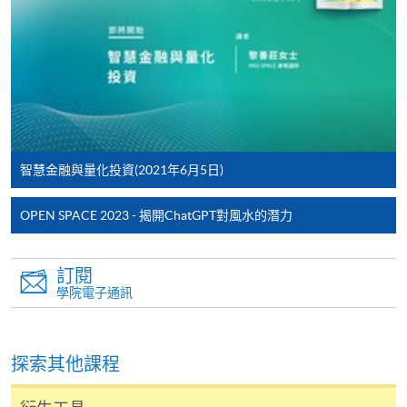
親身報名/郵遞
報讀新課程
智慧金融與量化投資(2021年6月5日)
凡以「先到先得」為取錄方式的課程，請填妥
SF26報名表，親往
報名中心
或以郵遞方式連同學
OPEN SPACE 2023 - 揭開ChatGPT對風水的潛力
費以及所需證明文件呈交。
[
下載報名表SF26
]
訂閱
學院電子通訊
申請學歷頒授及專業課程可能需要其他資料，報名
表可向報名中心或有關課程負責人索取。填妥申請
表格後，請連同報名費/學費以及所需證明文件親
探索其他課程
往報名中心或以郵遞方式遞交。