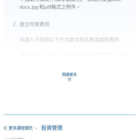
docx, jpg 和pdf格式之附件。
繳交所需費用
申請人可使用以下方式繳交報名費或課程費用:
繳費靈網上服務
- 申請人須先開立繳費靈戶口及設
定繳費靈網上密碼。有關如何申請繳費靈戶口及密
碼，請瀏覽繳費靈網址
http://www.ppshk.com
。
閱讀更多
*信用咭網上繳費服務
- 申請人可以 VISA 或
Mastercard（包括「香港大學專業進修學院
Mastercard卡」）繳付學費。
*香港大學專業進修學院Mastercard卡
持有人如欲享用十個
月免息分期付款優惠，必須親臨本學院設有報名服務的教
投資管理
更多課程關於
學中心作付款安排。