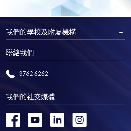
JavaScript程式瀏覽器的電腦上進行。建議選用
Google Chrome瀏覽器。
申請人不應閒置申請超過10分鐘。否則，申請人
必須重新開始整個申請程序。
我們的學校及附屬機構
網上報名只支援「提早報讀優惠」。如需享用其他
報讀優惠，請親臨學院的報名中心報名。
在網上報名過程中，由於提交課程申請和付款在系
聯絡我們
統處理上為兩個不同的程序，成功付款並不保證成
功被獲取錄。任何不成功的申請，課程組職員將儘
快與 閣下聯絡。
3762 6262
申請人應注意，不論親身或網上報讀，相同的課
程/科目只可提交一次申請。
我們的社交媒體
在網上報名過程中，付款成功後，網頁將顯示付款
確認。另外，確認電子郵件亦會發送到 閣下的電
子郵件帳戶。請保留確定回條作日後查詢用途。
轉
轉
轉
轉
除特殊情況(例如課程因報名人數不足而被取消)及
法例規定外，一切已繳費用，概不退還。