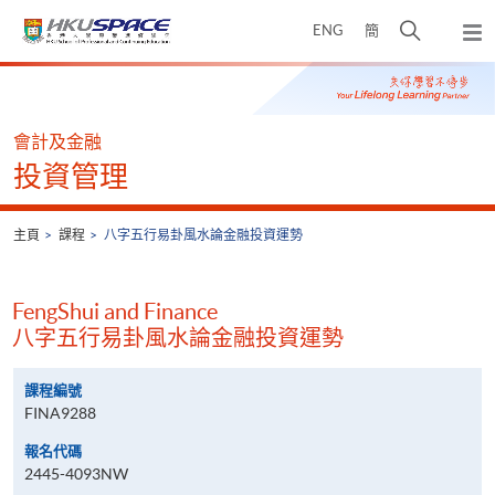
Skip
打
ENG
簡
to
彈
main
開
出
Main
content
搜
主
content
選
尋
start
單
介
會計及金融
面
投資管理
主頁
課程
八字五行易卦風水論金融投資運勢
FengShui and Finance
八字五行易卦風水論金融投資運勢
課程編號
FINA9288
報名代碼
2445-4093NW