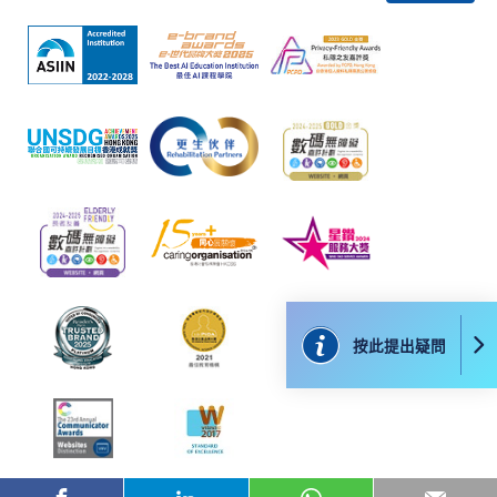
付款銀行或獨立商戶因為付款的網關在處理付款的信用卡、付
款卡、智能卡或其他付款的設施時出現任何信息或資訊傳送的
失誤、延誤、中斷、中止、或限制（2）從付款的網關傳送而
來的任何信息或資訊中出現的疏忽、錯誤、誤差或遺漏；
（3）付款的網關在完成網上付款時出現的故障、失靈、或失
誤；（4）任何由付款的網關引起或與付款的網關相關的原
因，包括未獲授權進入、資料傳送的改動、任何非法行為等。
以上中文本純作參考之用，如內容與英文版本有任何歧義，一
切以英文版本為準。
按此提出疑問
付款方法
1. 現金、「易辦事」（EPS）、微信支付
(WeChat Pay) 或支付寶(Alipay)
申請人可親臨學院任何一所報名中心，以現金、「易
辦事」、微信支付（WeChat Pay）或支付寶