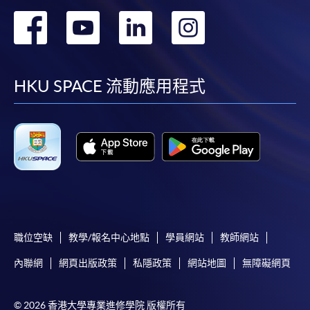
轉
轉
轉
轉
到
到
到
到
facebook
youtube
linkedin
instag
HKU SPACE 流動應用程式
職位空缺
教學/報名中心地點
學員網站
教師網站
內聯網
網頁出版政策
私隱政策
網站地圖
無障礙網頁
© 2026 香港大學專業進修學院 版權所有