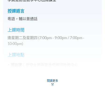
授課語言
粵語，輔以普通話
上課時間
逢星期二及星期四 (7:00pm - 9:00pm / 7:00pm -
10:00pm)
上課地點
理論課：
香港大學專業進修學院教學中心
實地參觀：
廣州
閱讀更多
日期及時間： 暫定5月中旬某日下午
注意事項：請提前備妥有效旅行證件，並自行
確認證件有效期限。交通、簽證費用、旅遊保