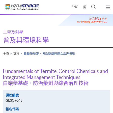
Skip
打
ENG
簡
to
彈
main
開
出
Main
content
搜
主
content
選
尋
start
單
介
工程及科學
面
普及與環境科學
主頁
課程
白蟻學基礎、防治藥劑與綜合治理技術
Fundamentals of Termite, Control Chemicals and
Integrated Management Techniques
白蟻學基礎、防治藥劑與綜合治理技術
課程編號
GESC9043
報名代碼