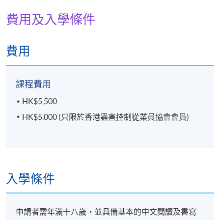
險及住宿安排（如有）均需由學員自行承擔。
費用及入學條件
修業期
20 課時 (不包括 1 小時評核試)
費用
評核方式
1 小時筆試
課程費用
HK$5,500
考核及証書
HK$5,000 (只限於香港蟲害控制從業員協會會員)
出席率須達到 70% 或以上，才可出席期末筆試。筆試
的總評分以不少於 50 分為合格 （以100分為滿分），
合格之學員可獲由香港大學專業進修學院頒發「結業
證明書」。
入學條件
報名代碼
2380-2837NW
開課日期
2026年4月28日 (星期二)
申請者需年滿十八歲，並具備基本的中文閱讀及書寫