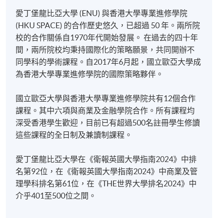
愛丁堡龍比亞大學 (ENU) 與香港大學專業進修學院
某些課程須甄選入學，並要求申請人上載課程網頁
(HKU SPACE) 的合作歷史悠久，已超過 50 年。兩所院
中指定所須文件(如學歷證明)。系統只支援doc,
校的合作關係自1970年代開始發展。 在過去的四十年
1) 安全稽核與合規
docx, jpg 和pdf格式之附件。
間，兩所院校均秉持國際化的策略願景，共同開辦不
本單元的目的是讓您深入瞭解資訊安全運作的架構，
同學科的學術課程。自2017年6月起，國立歐亞大學成
繳交所需費用
並有機會以專業書面報告的形式表達。所涵蓋的主題
為香港大學專業進修學院的國際策略夥伴。
包括：相關法律與法規概述：國內與國際，涵蓋資料
申請人可使用以下方式繳交報名費或課程費用:
保護、電腦濫用及其他法律問題。治理模型和框架之
國立歐亞大學與香港大學專業進修學院共有12個合作
間的關係，包括 ISACA 的 COBIT 和 ISO 標準 (特別是
課程。其中六項與商業及金融學院合作。所有課程均
繳費靈網上服務
- 申請人須先開立繳費靈戶口及設
ISO27000)；專業的角色；稽核、鑑識和安全管理之間
深受香港學生歡迎，目前已有超過500名註冊學生修讀
定繳費靈網上密碼。有關如何申請繳費靈戶口及密
的差異。專業道德與實務守則；風險管理、應變與連
這些課程的全日制及兼讀制課程。
碼，請瀏覽繳費靈網址
http://www.ppshk.com
。
續性規劃；COBIT 領域的理解與應用。
愛丁堡龍比亞大學在《衛報英國大學指南2024》中排
2)
策略性資訊系統管理
*信用咭網上繳費服務
- 申請人可以 VISA 或
名第92位，在《衛報英國大學指南2024》中商業及管
Mastercard（包括「香港大學專業進修學院
理學科排名第61位，在《THE世界大學排名2024》中
本單元將評估戰略 IS/IT 系統的演變角色；戰略 IS/IT 系
Mastercard卡」）繳付學費。
介乎401至500位之間。
統的管理；開發有效 IS/IT 策略的流程；IS/IT 策略與企
業策略的一致性；IS/IT 系統的創新；戰略 IS/IT 系統的