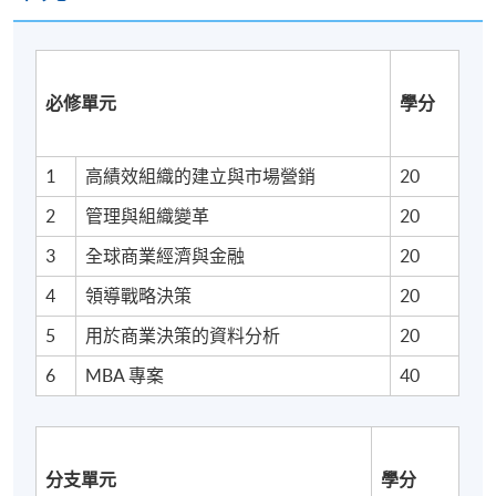
透過使用 VLE 及相關軟體，建立資訊與通訊科技的專
業知識。
必修單元
學分
1
高績效組織的建立與市場營銷
20
詳情
2
管理與組織變革
20
3
全球商業經濟與金融
20
概覽
4
領導戰略決策
20
5
用於商業決策的資料分析
20
本課程定於香港資歷架構 (HKQF) 第 6 級 (指示性)。課
程包括 7 個單元，每個單元 20 學分，以及 1 個單元 40
6
MBA 專案
40
學分，合共 180 學分。
分支單元
學分