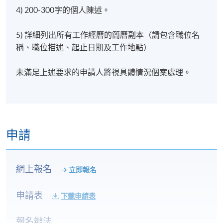
的關係；團隊領導；真實和可持續領導。
4) 200-300字的個人陳述。
5) 用於商業決策的資料分析
5) 詳細列出所有工作經曆的簡曆副本（請包含職位名
稱、職位描述、起止日期及工作地點）
資料素養和批判性評估資訊的能力是負責任的企業管
未滿足上述要求的申請人將視具體情況個案處理。
理的關鍵技能。資料分析是一個過程，包括提出研究
問題，以及獲取和分析有助於回答該問題所需的資
料。在本單元中，您將學習如何實際提出商業研究問
題，並取得和分析資料以回答該問題。您將學習商業
資料和資訊的主要來源，以及如何透過調查設計，為
申請
特定專案目的建立資料。您將學習研究人員必須採取
的實務步驟，以便從資料中建立有用的商業資訊，以
及如何以易於理解的方式將這些資訊視覺化。您將掌
網上報名
立即報名
握獲取、探索和分析定量及定性資料所需的工具、方
法和技能。
申請表
下載申請表
6) MBA專案
報名辦法