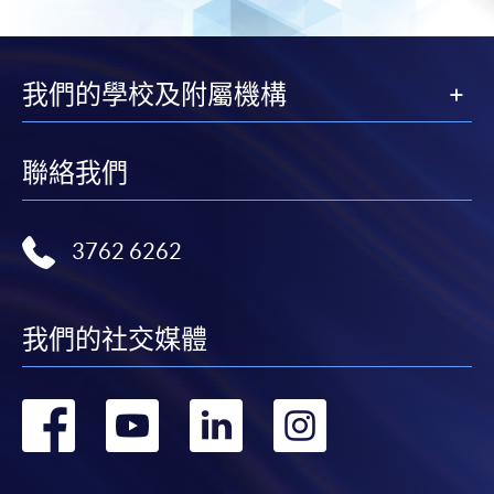
報讀新課程
我們的學校及附屬機構
凡以「先到先得」為取錄方式的課程，請填妥
SF26報名表，親往
報名中心
或以郵遞方式連同學
費以及所需證明文件呈交。
聯絡我們
[
下載報名表SF26
]
3762 6262
申請學歷頒授及專業課程可能需要其他資料，報名
表可向報名中心或有關課程負責人索取。填妥申請
表格後，請連同報名費/學費以及所需證明文件親
我們的社交媒體
往報名中心或以郵遞方式遞交。
轉
轉
轉
轉
報讀同一學歷頒授課程內其他單元
到
到
到
到