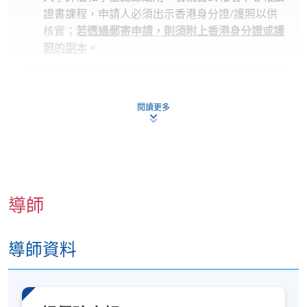
證書課程，申請人必須出示香港身分證/護照以供
核實；
若透過郵寄申請，則須附上香港身分證或護
照的副本
。
課程不設補課，建議您在報讀課程前作好安排，以
避免時間衝突。若因報讀人數不足而取消課程，本
院將安排退款；但在其他情況下，則
不設退款，學
閱讀更多
員也不能轉至其他班別或課程
。詳情請參閱：
https://hkuspace.hku.hk/cht/admission/how-to-
apply/payment-methods/
若您於網上報讀課程，完成付款手續後，閣下會收
到由系統發出的「付款確認通知」電郵，
請保留有
導師
關通知電郵，並自行到各區報名中心向職員索取正
式收據
。
導師資料
以上時間和地點為暫定，最終安排將視乎實際情
況
。各教學中心地點請參閱：
https://www.hkuspace.hku.hk/cht/learning-centre/
課程是否舉行取決於報名人數，若成功舉行，
學員