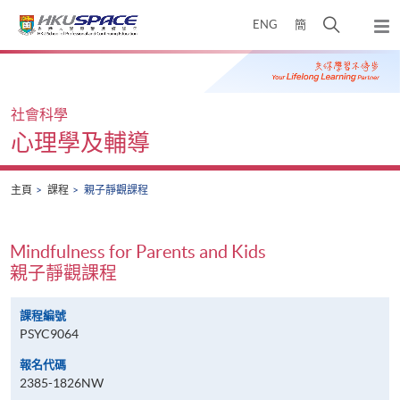
Skip
打
ENG
簡
to
彈
main
開
出
Main
content
搜
主
content
選
尋
start
單
介
社會科學
面
心理學及輔導
主頁
課程
親子靜觀課程
Mindfulness for Parents and Kids
親子靜觀課程
課程編號
PSYC9064
報名代碼
2385-1826NW