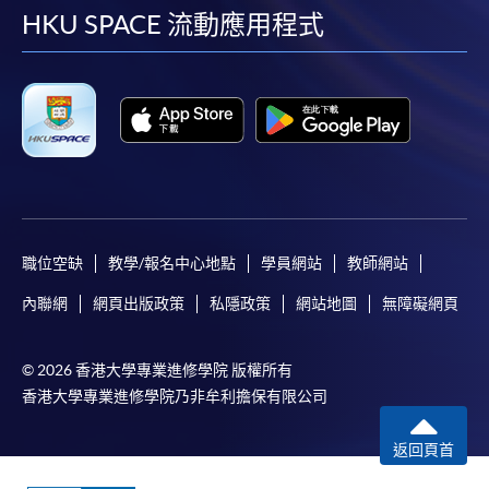
​學院為學歷頒授課程特設「註冊及學費通知」，適
facebook
youtube
linkedin
instag
HKU SPACE 流動應用程式
用於一般學歷頒授課程。
課程負責人會為學員送上「註冊及學費通知」
(「通知」)，請填妥有關「通知」，並親往報名中
心或以郵遞方式，遞交「通知」及繳交所需費用。
有關繳費詳情，請參閱
付款方法
。如對報名程序有任
何疑問，請詳閱個別課程資料，或聯絡有關課程負責
人或報名中心。
職位空缺
教學/報名中心地點
學員網站
教師網站
內聯網
網頁出版政策
私隱政策
網站地圖
無障礙網頁
課程/科目報名注意事項:
選用網上報名服務必須在已接駁互聯網及支援
© 2026 香港大學專業進修學院 版權所有
JavaScript程式瀏覽器的電腦上進行。建議選用
香港大學專業進修學院乃非牟利擔保有限公司
Google Chrome瀏覽器。
申請人不應閒置申請超過10分鐘。否則，申請人
返回頁首
必須重新開始整個申請程序。