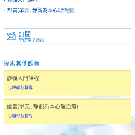
-
短期課程
證書(單元 : 靜觀為本心理治療)
-
個別學歷頒授課程
訂閱
報讀同一學歷頒授課程內其他單元
學院電子通訊
個別課程為須報讀同一學歷頒授課程及其他單元或繳
交下期學費的學員，提供網上服務，如學員就讀的課
探索其他課程
程設有此服務，課程負責人會通知學員有關程序。
靜觀入門課程
網上支付可通過「繳費靈」(PPS) (不適用於手機)、
VISA 或 Mastercard、「微信支付」(Online WeChat
心理學及輔導
Pay) 、「支付寶」(Online Alipay) 或 「轉數快」(FPS)
繳付學費。
證書(單元 : 靜觀為本心理治療)
心理學及輔導
親身報名/郵遞