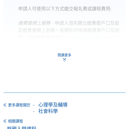
申請人可使用以下方式繳交報名費或課程費用:
繳費靈網上服務
- 申請人須先開立繳費靈戶口及設
定繳費靈網上密碼。有關如何申請繳費靈戶口及密
碼，請瀏覽繳費靈網址
http://www.ppshk.com
。
*信用咭網上繳費服務
- 申請人可以 VISA 或
閱讀更多
Mastercard（包括「香港大學專業進修學院
Mastercard卡」）繳付學費。
*香港大學專業進修學院Mastercard卡
持有人如欲享用十個
月免息分期付款優惠，必須親臨本學院設有報名服務的教
學中心作付款安排。
心理學及輔導
更多課程關於
如欲了解如何於網上報讀新課程及繳費，請瀏覽網上
社會科學
申請/報讀指南 :
相關課程
靜觀入門課程