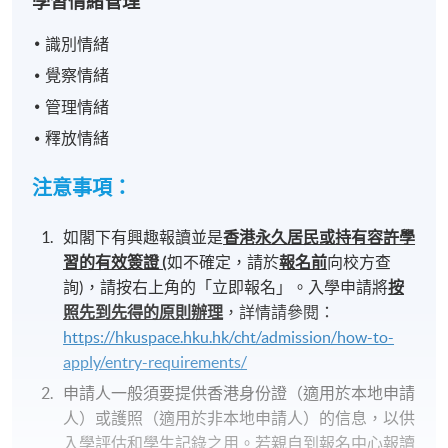
學習情緒管理
識別情緒
覺察情緒
管理情緒
釋放情緒
注意事項：
如閣下有興趣報讀並是
香港永久居民或持有容許學
習的有效簽證
(
如不確定，請於
報名前
向校方查
詢)，請按右上角的「立即報名」。入學申請將
按
照先到先得的原則辦理
，詳情請參閱：
https://hkuspace.hku.hk/cht/admission/how-to-
apply/entry-requirements/
申請人一般須要提供香港身份證（適用於本地申請
人）或護照（適用於非本地申請人）的信息，以供
入學評估和學生記錄之用。若親自到報名中心報讀