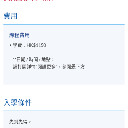
註冊社工
現時接受報名
正念瑜伽 200 小時導師認證課程
費用
日期 / 時間
課程費用
逢周六，11:00am - 1:00pm
學費︰HK$1150
修業期
**日期 / 時間 / 地點：
每課2小時
請打開詳情"閱讀更多"，參閱最下方
上課日期為2026年5月16日 - 5月30日 (共3課)
地點
港大保良何鴻燊社區書院 (也可能在其他分校)，上課
地點會於開課前開課前7至3天，以電郵方式通知學員
入學條件
先到先得。