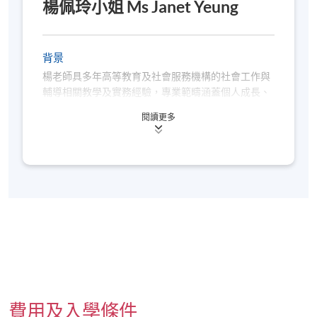
楊佩玲小姐 Ms Janet Yeung
將在開課前
7
至
3
天收到電郵，包含詳細的地點及
課室安排
。若您於開課前一星期內報名，請立刻聯
繫本部門以作跟進。除課程資料更改外，本院將不
背景
會另發上課通知，學員須按時到指定地點上課。
楊老師具多年高等教育及社會服務機構的社會工作與
本課程不設課業及評核，同時不在持續進修基金資
輔導相關教學及實務經驗，專業範疇涵蓋個人成長、
個案工作、團體工作，以及家庭及人際關係輔導。楊
助範圍內。
閱讀更多
老師持有香港大學行為健康學碩士學位，為註冊社會
符合出席率要求的學員（一般為
70%
，個別課程可
工作者，並完成正念瑜伽（Mindfulness Yoga）導師
能要求更高）可於課程結束後
3
個月內獲發修讀證
認證課程，以及多項正念、自我關顧及心理成長相關
明書
（請於報名時提供完整及正確的資料，包括中
培訓，包括敘事治療、正念自我關懷、薩提爾家庭治
英文全名及郵寄地址）。詳情請參閱
療模式，以及情緒與人格發展等。
https://hkuspace.hku.hk/cht/teaching-and-
學歷/資格
learning/learners-support/learners-
information/transcripts/
行為健康學社會科學碩士
社會工作學榮譽學士
Emotion Code Certificated Practitioner
報名代碼
2385-1826NW
Personality Dimensions® Level I Facilitator
開課日期
2026年5月16日 (星期六)
費用及入學條件