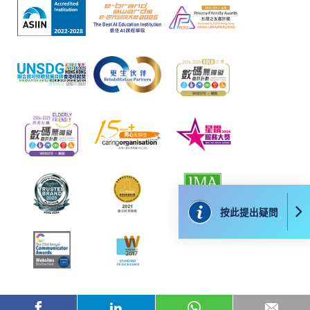
網上報名只支援「提早報讀優惠」。如需享用其他
報讀優惠，請親臨學院的報名中心報名。
在網上報名過程中，由於提交課程申請和付款在系
統處理上為兩個不同的程序，成功付款並不保證成
功被獲取錄。任何不成功的申請，課程組職員將儘
快與 閣下聯絡。
申請人應注意，不論親身或網上報讀，相同的課
程/科目只可提交一次申請。
在網上報名過程中，付款成功後，網頁將顯示付款
確認。另外，確認電子郵件亦會發送到 閣下的電
子郵件帳戶。請保留確定回條作日後查詢用途。
按此提出疑問
除特殊情況(例如課程因報名人數不足而被取消)及
法例規定外，一切已繳費用，概不退還。
如須甄選入學，則正式收據並不可作為 閣下已獲
取錄的證明。學院將在截止報名日期後儘快通知申
請者是否獲取錄。落選的申請人將獲退還已繳交的