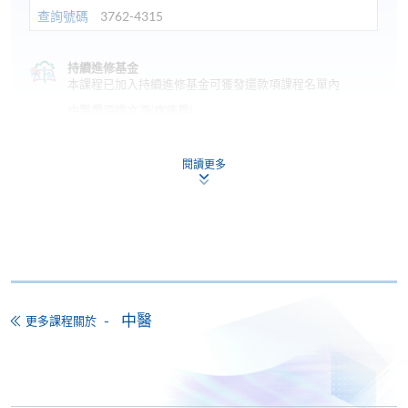
查詢號碼
3762-4315
持續進修基金
本課程已加入持續進修基金可獲發還款項課程名單內
中醫學深造文憑(疼痛學)
本課程在資歴架構下獲得認可 (資歴架構第6級)
"幾千年的中醫治痛經驗是很值得我們後人繼承和發揚
閱讀更多
光大，我們要努力學習和運用這些傳統方法治療痛
症，為解除香港人的痛楚而盡一分力。" 周
杰芳博士
申請
報名代碼
2445-CM058A
現時接受報名
中醫
更多課程關於
網上報名
立即報名
日期 / 時間
申請表
下載申請表