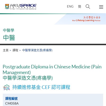
Skip
打
ENG
簡
to
彈
main
開
出
Main
content
搜
主
content
選
尋
start
單
介
中醫學
面
中醫
主頁
課程
中醫學深造文憑(疼痛學)
Postgraduate Diploma in Chinese Medicine (Pain
Management)
中醫學深造文憑(疼痛學)
持續進修基金 CEF 認可課程
課程編號
CM058A