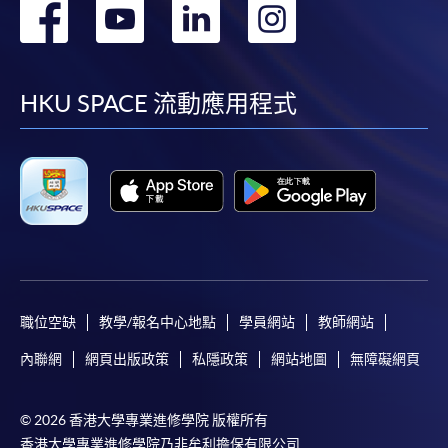
轉
轉
轉
轉
後按照指示填妥網上報名表格。
到
到
到
到
某些課程須甄選入學，並要求申請人上載課程網頁
facebook
youtube
linkedin
instag
HKU SPACE 流動應用程式
中指定所須文件(如學歷證明)。系統只支援doc,
docx, jpg 和pdf格式之附件。
繳交所需費用
申請人可使用以下方式繳交報名費或課程費用:
繳費靈網上服務
- 申請人須先開立繳費靈戶口及設
定繳費靈網上密碼。有關如何申請繳費靈戶口及密
職位空缺
教學/報名中心地點
學員網站
教師網站
碼，請瀏覽繳費靈網址
http://www.ppshk.com
。
內聯網
網頁出版政策
私隱政策
網站地圖
無障礙網頁
*信用咭網上繳費服務
- 申請人可以 VISA 或
Mastercard（包括「香港大學專業進修學院
© 2026 香港大學專業進修學院 版權所有
Mastercard卡」）繳付學費。
香港大學專業進修學院乃非牟利擔保有限公司