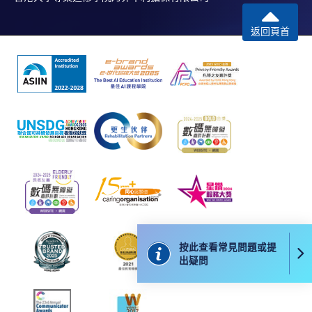
*香港大學專業進修學院Mastercard卡
持有人如欲享用十個
返回頁首
月免息分期付款優惠，必須親臨本學院設有報名服務的教
學中心作付款安排。
如欲了解如何於網上報讀新課程及繳費，請瀏覽網上
申請/報讀指南 :
-
短期課程
-
個別學歷頒授課程
報讀同一學歷頒授課程內其他單元
按此查看常見問題或提
個別課程為須報讀同一學歷頒授課程及其他單元或繳
出疑問
交下期學費的學員，提供網上服務，如學員就讀的課
程設有此服務，課程負責人會通知學員有關程序。