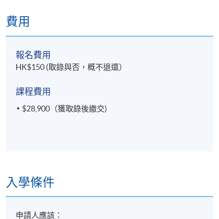
3. 綜合運用中醫疼痛學理論與方法，對臨床常見痛症
費用
制定臨床治療策略；
4. 綜合運用中醫疼痛學的各種治療手段，對臨床常見
報名費用
痛症實施有針對性的治療；
HK$150 (取錄與否，概不退還）
5. 綜合運用中醫疼痛學診療方法，客觀評估臨床常見
課程費用
痛症的預後和治療效果。
$28,900（獲取錄後繳交)
四
.
特殊痛症的辨證論治
此學科單元的整體學習成效：
1. 運用中醫疼痛學診斷與鑒別診斷方法，診斷一些臨
入學條件
床特殊痛症；
2. 運用中醫疼痛學理論，對臨床特殊痛症作出中醫辨
申請人應該：