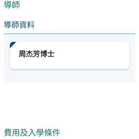
導師
綜合分析中醫經絡、穴位在痛症治療中的作用，有
針對性地選擇治痛經絡、穴位及刺激點，並能綜合
運用傳統及現代針灸方法治療痛症；
導師資料
批判性分析傳統與現代推拿的異同，運用特定推拿
手法治療痛症；
批判性評估藥治療疼痛的藥理，針對性運用中藥方
周杰芳博士
劑內服、外用制定痛症辨證治療策略。
三
.
常見痛
症
診療
此學科單元的整體學習成效：
1. 運用中醫疼痛學診斷方法，對臨床常見痛症做出診
斷和鑒別診斷；
2. 運用中醫疼痛學理論，對臨床常見痛症作出中醫辨
費用及入學條件
證；