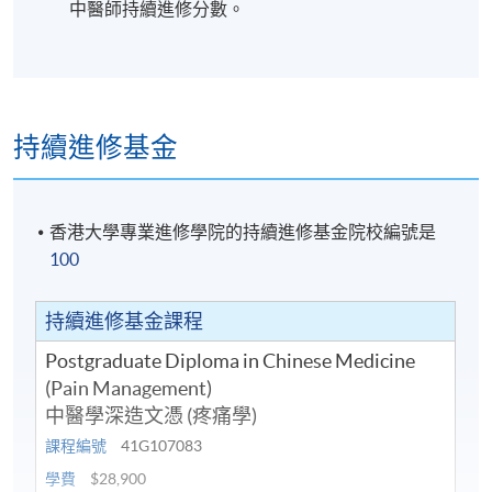
針灸、推拿治療）。
中醫師持續進修分數。
2. 批判性檢討中醫理論與方法在痛症治療的優勢與發
展前景，並提出個人見解。
持續進修基金
學員修畢課程，上課出席率達80
%或以上，通過所有考
核及考試，並取得合格成績，可按香港大學體制，經
香港大學專業進修學院的持續進修基金院校編號是
香港大學專業進修學院頒授「中醫學深造文憑（疼痛
100
學）」學銜。
持續進修基金課程
Postgraduate Diploma in Chinese Medicine
(Pain Management)
中醫學深造文憑 (疼痛學)
課程編號
41G107083
學費
$28,900