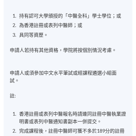
病辨證；
持有認可大學頒授的「中醫全科」學士學位；或
3. 綜合運用中醫疼痛學理論與方法，對臨床特殊痛症
制定相應的臨床治療策略；
為香港註冊或表列中醫師；或
具同等資歷。
4. 綜合運用中醫疼痛學的各種治療手段，對臨床特殊
痛症實施有針對性的治療；
申請人若持有其他資格，學院將按個別情況考慮。
5.綜合運用中醫疼痛學診療方法，對臨床特殊痛症的預
後和治療效果進行批判性評估。
申請人或須參加中文水平筆試或經課程遴選小組面
試。
五
.
臨床病案研討
註:
此學科單元的整體學習成效：
香港註冊或表列中醫報名時請連同註冊中醫執業證
1. 運用中醫四診結合現代醫學理論進行臨床痛症的診
明書或表列中醫通知書副本一併提交。
斷與鑒別診斷、辨病辨證和療效評估制定綜合性策
略，並應用於獨立臨床操作（包括體檢及中藥處方、
完成課程後，註冊中醫師可獲不多於189分的註冊