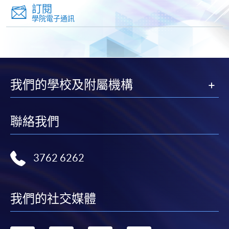
逢周二、周五，7:00pm - 10:00pm
訂閱
報名辦法
學院電子通訊
網上報名服務
地點
香港大學專業進修學院提供24小時網上報名及繳費服
務，申請人可通過網上申請個別學歷頒授課程和報讀
北角城教學中心
大部份公開招生的課程(以先到先得形式報名的課程)。
我們的學校及附屬機構
申請人可在網上使用「繳費靈」(PPS) (不適用於手
機)、VISA 或 Mastercard。除上述支付方式之外，如就
讀學歷頒授課程設有網上服務，在學學員亦可以「微
聯絡我們
信支付」(Online WeChat Pay) 、「支付寶」(Online
Alipay) 或 「轉數快」(FPS) 繳付學費。
3762 6262
報讀新課程
我們的社交媒體
填寫網上報名表格
申請人可按該課程網頁的右上角的
圖示進入網上服務網頁，然