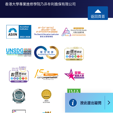
香港大學專業進修學院乃非牟利擔保有限公司
JavaScript程式瀏覽器的電腦上進行。建議選用
Google Chrome瀏覽器。
返回頁首
申請人不應閒置申請超過10分鐘。否則，申請人
必須重新開始整個申請程序。
網上報名只支援「提早報讀優惠」。如需享用其他
報讀優惠，請親臨學院的報名中心報名。
在網上報名過程中，由於提交課程申請和付款在系
統處理上為兩個不同的程序，成功付款並不保證成
功被獲取錄。任何不成功的申請，課程組職員將儘
快與 閣下聯絡。
申請人應注意，不論親身或網上報讀，相同的課
程/科目只可提交一次申請。
在網上報名過程中，付款成功後，網頁將顯示付款
確認。另外，確認電子郵件亦會發送到 閣下的電
子郵件帳戶。請保留確定回條作日後查詢用途。
按此提出疑問
除特殊情況(例如課程因報名人數不足而被取消)及