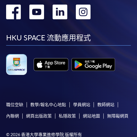
轉
轉
轉
轉
報讀同一學歷頒授課程內其他單元
到
到
到
到
facebook
youtube
linkedin
instag
HKU SPACE 流動應用程式
​學院為學歷頒授課程特設「註冊及學費通知」，適
用於一般學歷頒授課程。
課程負責人會為學員送上「註冊及學費通知」
(「通知」)，請填妥有關「通知」，並親往報名中
心或以郵遞方式，遞交「通知」及繳交所需費用。
有關繳費詳情，請參閱
付款方法
。如對報名程序有任
何疑問，請詳閱個別課程資料，或聯絡有關課程負責
職位空缺
教學/報名中心地點
學員網站
教師網站
人或報名中心。
內聯網
網頁出版政策
私隱政策
網站地圖
無障礙網頁
課程/科目報名注意事項:
© 2026 香港大學專業進修學院 版權所有
選用網上報名服務必須在已接駁互聯網及支援