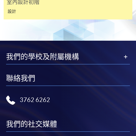
室內設計初階
繳付學費。
設計
親身報名/郵遞
報讀新課程
我們的學校及附屬機構
凡以「先到先得」為取錄方式的課程，請填妥
SF26報名表，親往
報名中心
或以郵遞方式連同學
聯絡我們
費以及所需證明文件呈交。
[
下載報名表SF26
]
3762 6262
申請學歷頒授及專業課程可能需要其他資料，報名
表可向報名中心或有關課程負責人索取。填妥申請
我們的社交媒體
表格後，請連同報名費/學費以及所需證明文件親
往報名中心或以郵遞方式遞交。