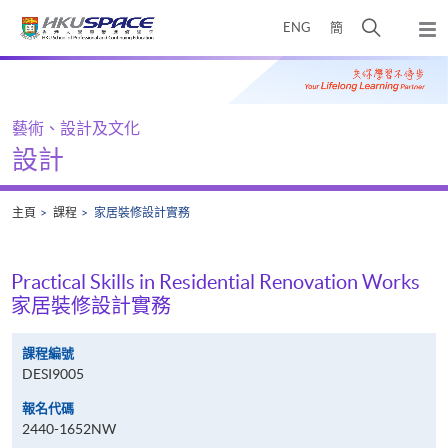
Skip
打
ENG
簡
to
彈
main
開
出
Main
content
搜
主
content
選
尋
start
單
介
藝術、設計及文化
面
設計
主頁
課程
家居裝修設計實務
Practical Skills in Residential Renovation Works
家居裝修設計實務
課程編號
DESI9005
報名代碼
2440-1652NW