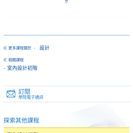
學中心作付款安排。
如欲了解如何於網上報讀新課程及繳費，請瀏覽網上
申請/報讀指南 :
-
短期課程
設計
更多課程關於
-
個別學歷頒授課程
相關課程
室內設計初階
報讀同一學歷頒授課程內其他單元
個別課程為須報讀同一學歷頒授課程及其他單元或繳
交下期學費的學員，提供網上服務，如學員就讀的課
訂閱
學院電子通訊
程設有此服務，課程負責人會通知學員有關程序。
網上支付可通過「繳費靈」(PPS) (不適用於手機)、
探索其他課程
VISA 或 Mastercard、「微信支付」(Online WeChat
Pay) 、「支付寶」(Online Alipay) 或 「轉數快」(FPS)