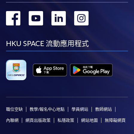
轉
轉
轉
轉
凡以「先到先得」為取錄方式的課程，請填妥
SF26報名表，親往
報名中心
或以郵遞方式連同學
到
到
到
到
費以及所需證明文件呈交。
facebook
youtube
linkedin
instag
HKU SPACE 流動應用程式
[
下載報名表SF26
]
申請學歷頒授及專業課程可能需要其他資料，報名
表可向報名中心或有關課程負責人索取。填妥申請
表格後，請連同報名費/學費以及所需證明文件親
往報名中心或以郵遞方式遞交。
報讀同一學歷頒授課程內其他單元
職位空缺
教學/報名中心地點
學員網站
教師網站
內聯網
網頁出版政策
私隱政策
網站地圖
無障礙網頁
​學院為學歷頒授課程特設「註冊及學費通知」，適
用於一般學歷頒授課程。