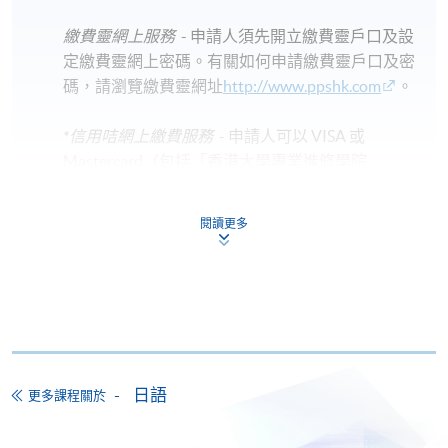
繳費靈網上服務
- 申請人須先開立繳費靈戶口及設
定繳費靈網上密碼。有關如何申請繳費靈戶口及密
碼，請瀏覽繳費靈網址
http://www.ppshk.com
。
*信用咭網上繳費服務
- 申請人可以 VISA 或
Mastercard（包括「香港大學專業進修學院
Mastercard卡」）繳付學費。
閱讀更多
*香港大學專業進修學院Mastercard卡
持有人如欲享用十個
月免息分期付款優惠，必須親臨本學院設有報名服務的教
學中心作付款安排。
如欲了解如何於網上報讀新課程及繳費，請瀏覽網上
申請/報讀指南 :
日語
更多課程關於
-
短期課程