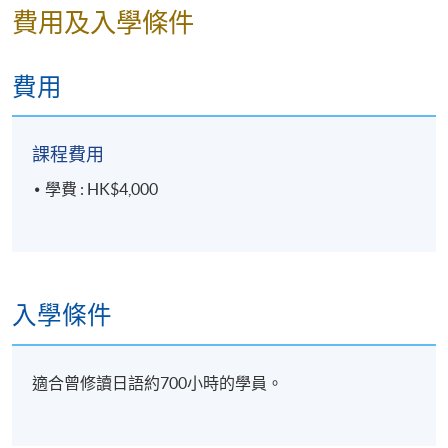
費用及入學條件
報名代碼
2445-2003NW
開課日期
2026年9月20日 (星期日)
費用
時間
逢周日，10:00am-1:00pm
地點
金鐘統一中心 609 室 United Centre Room
609, Admiralty
課程費用
現時接受報名
學費 : HK$4,000
修業期
共10講30小時
入學條件
適合曾修讀日語約700小時的學員。