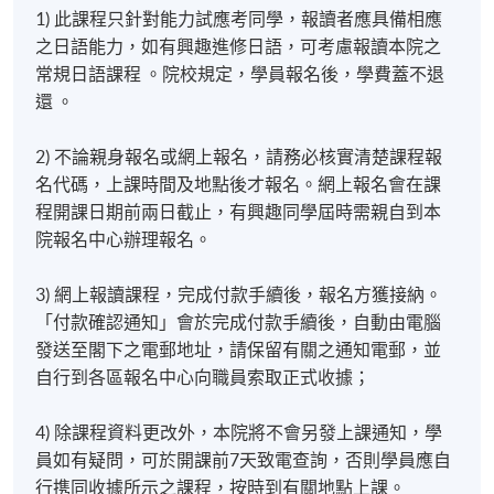
1) 此課程只針對能力試應考同學，報讀者應具備相應
之日語能力，如有興趣進修日語，可考慮報讀本院之
常規日語課程 。院校規定，學員報名後，學費蓋不退
還 。
2) 不論親身報名或網上報名，請務必核實清楚課程報
名代碼，上課時間及地點後才報名。網上報名會在課
程開課日期前兩日截止，有興趣同學屆時需親自到本
院報名中心辦理報名。
3) 網上報讀課程，完成付款手續後，報名方獲接納。
「付款確認通知」會於完成付款手續後，自動由電腦
發送至閣下之電郵地址，請保留有關之通知電郵，並
自行到各區報名中心向職員索取正式收據；
4) 除課程資料更改外，本院將不會另發上課通知，學
員如有疑問，可於開課前7天致電查詢，否則學員應自
行携同收據所示之課程，按時到有關地點上課。