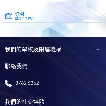
-
個別學歷頒授課程
訂閱
學院電子通訊
報讀同一學歷頒授課程內其他單元
個別課程為須報讀同一學歷頒授課程及其他單元或繳
交下期學費的學員，提供網上服務，如學員就讀的課
程設有此服務，課程負責人會通知學員有關程序。
我們的學校及附屬機構
網上支付可通過「繳費靈」(PPS) (不適用於手機)、
VISA 或 Mastercard、「微信支付」(Online WeChat
Pay) 、「支付寶」(Online Alipay) 或 「轉數快」(FPS)
聯絡我們
繳付學費。
3762 6262
親身報名/郵遞
我們的社交媒體
報讀新課程