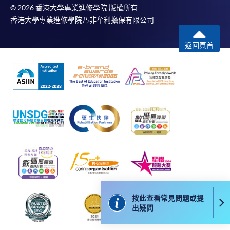
© 2026 香港大學專業進修學院 版權所有
課程負責人會為學員送上「註冊及學費通知」
香港大學專業進修學院乃非牟利擔保有限公司
(「通知」)，請填妥有關「通知」，並親往報名中
心或以郵遞方式，遞交「通知」及繳交所需費用。
返回頁首
有關繳費詳情，請參閱
付款方法
。如對報名程序有任
何疑問，請詳閱個別課程資料，或聯絡有關課程負責
人或報名中心。
課程/科目報名注意事項:
選用網上報名服務必須在已接駁互聯網及支援
JavaScript程式瀏覽器的電腦上進行。建議選用
Google Chrome瀏覽器。
申請人不應閒置申請超過10分鐘。否則，申請人
按此查看常見問題或提
必須重新開始整個申請程序。
出疑問
網上報名只支援「提早報讀優惠」。如需享用其他
報讀優惠，請親臨學院的報名中心報名。