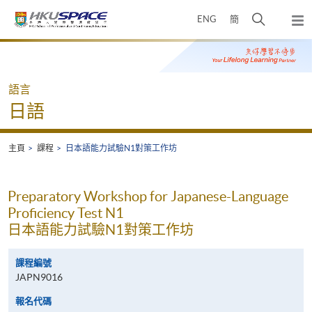
Skip
打
ENG
簡
to
彈
main
開
出
Main
content
搜
主
content
選
尋
start
單
介
語言
面
日語
主頁
課程
日本語能力試驗N1對策工作坊
Preparatory Workshop for Japanese-Language
Proficiency Test N1
日本語能力試驗N1對策工作坊
課程編號
JAPN9016
報名代碼