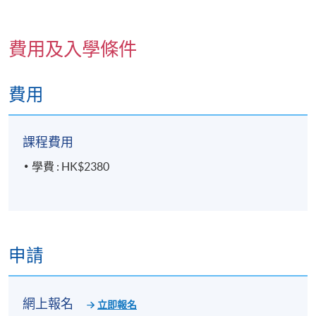
費用及入學條件
詳情
費用
🎯
課程特色
課程費用
危機談判
三
大支柱
：掌握情緒管理、風險評估、控
制/減少損害技巧
學費 : HK$2380
自殺防止實務
：辨識徵兆、打破迷思、建立信任與介
入策略
模擬演練
：真實場景重現，包括跳樓企圖、校園危
機、語言障礙個案等
申請
👥
適合對象
網上報名
立即報名