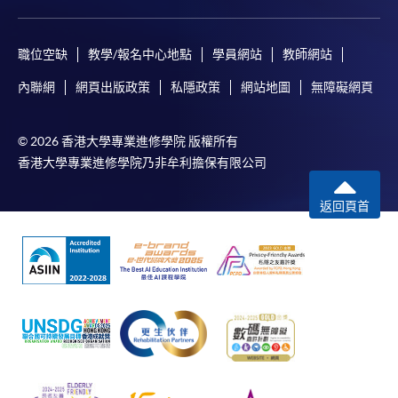
卻不能為這些資訊作出任何明確或隱含的保證。本學院尤其不
會保證下列各項：資訊並無侵犯版權，資訊可安全使用、資訊
職位空缺
教學/報名中心地點
學員網站
教師網站
準確、資訊適合任何目的、資訊不含電腦病毒等。
內聯網
網頁出版政策
私隱政策
網站地圖
無障礙網頁
本學院（包括其僱員及附屬機構）對你在網上付款而由下列原
因所導致的任何損失，一概不負責；上述原因包括：（1）由
© 2026 香港大學專業進修學院 版權所有
付款銀行或獨立商戶因為付款的網關在處理付款的信用卡、付
香港大學專業進修學院乃非牟利擔保有限公司
款卡、智能卡或其他付款的設施時出現任何信息或資訊傳送的
失誤、延誤、中斷、中止、或限制（2）從付款的網關傳送而
返回頁首
來的任何信息或資訊中出現的疏忽、錯誤、誤差或遺漏；
（3）付款的網關在完成網上付款時出現的故障、失靈、或失
誤；（4）任何由付款的網關引起或與付款的網關相關的原
因，包括未獲授權進入、資料傳送的改動、任何非法行為等。
以上中文本純作參考之用，如內容與英文版本有任何歧義，一
切以英文版本為準。