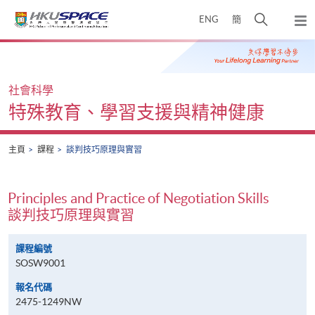
Skip
打
ENG
簡
to
彈
main
開
出
Main
content
搜
主
content
選
尋
start
單
介
社會科學
面
特殊教育、學習支援與精神健康
主頁
課程
談判技巧原理與實習
Principles and Practice of Negotiation Skills
談判技巧原理與實習
課程編號
SOSW9001
報名代碼
2475-1249NW