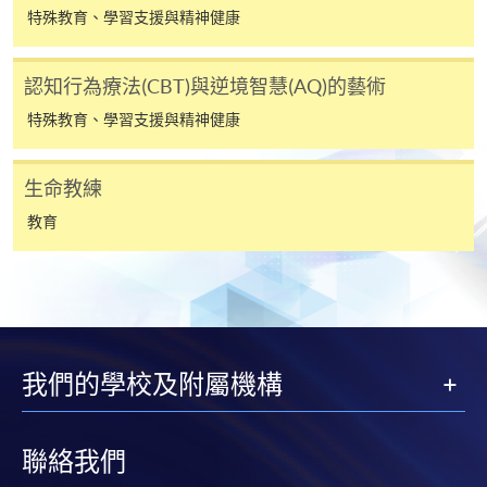
何疑問，請詳閱個別課程資料，或聯絡有關課程負責
特殊教育、學習支援與精神健康
人或報名中心。
認知行為療法(CBT)與逆境智慧(AQ)的藝術
課程/科目報名注意事項:
特殊教育、學習支援與精神健康
選用網上報名服務必須在已接駁互聯網及支援
JavaScript程式瀏覽器的電腦上進行。建議選用
生命教練
Google Chrome瀏覽器。
教育
申請人不應閒置申請超過10分鐘。否則，申請人
必須重新開始整個申請程序。
網上報名只支援「提早報讀優惠」。如需享用其他
報讀優惠，請親臨學院的報名中心報名。
在網上報名過程中，由於提交課程申請和付款在系
我們的學校及附屬機構
統處理上為兩個不同的程序，成功付款並不保證成
功被獲取錄。任何不成功的申請，課程組職員將儘
快與 閣下聯絡。
聯絡我們
申請人應注意，不論親身或網上報讀，相同的課