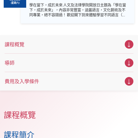
(星期六)
學在當下，成於未來 人文及法律學院開放日主題為「學在當
下，成於未來」，內容非常豐富，涵蓋語言，文化藝術及不
同專業，絕不容錯過！ 歡迎閣下到來體驗學習不同語言（包
括英、法、德、西班牙、阿拉伯、日、韓和泰語）的樂趣，
參與相關講座。不同行業的專業人士亦會出席分享他們的專
業知識和經驗，對有志成為律師、建築師、物業管理從業員
的你，絕對是機會難逢。若你想瞭解心理學及相關的日常應
用，我們的講座更是首選之列。 開放日一共設有35個工作
課程概覽
坊、體驗課堂和豐富資訊講座。萬勿錯過是次活動，記得把
握機會，立刻報名參加，規劃學習之路，成就你的未來藍
圖！
導師
費用及入學條件
課程概覽
課程簡介