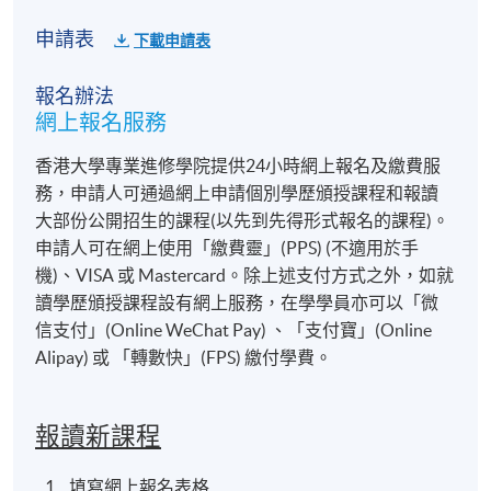
社工（特別是初級或新入職者）
校長與教師
申請表
下載申請表
人力資源管理人員
報名辦法
保安人員
網上報名服務
紀律部隊成員
香港大學專業進修學院提供24小時網上報名及繳費服
有志以談判技巧以拯救生命的各界社會人士
務，申請人可通過網上申請個別學歷頒授課程和報讀
大部份公開招生的課程(以先到先得形式報名的課程)。
📅
課程詳情
申請人可在網上使用「繳費靈」(PPS) (不適用於手
機)、VISA 或 Mastercard。除上述支付方式之外，如就
形式
：理論講授 + 個案分享 + 模擬演練
讀學歷頒授課程設有網上服務，在學學員亦可以「微
語言
：粵語授課，輔以繁體中文教材
信支付」(Online WeChat Pay) 、「支付寶」(Online
Alipay) 或 「轉數快」(FPS) 繳付學費。
報名代碼
2475-1249NW
報讀新課程
開課日期
2027年3月1日 (星期一)
現時接受報名
填寫網上報名表格