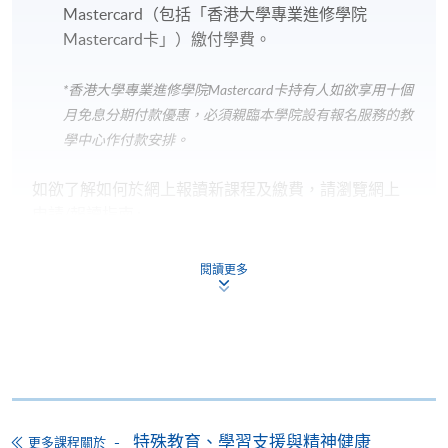
Mastercard（包括「香港大學專業進修學院
Mastercard卡」）繳付學費。
*香港大學專業進修學院Mastercard卡
持有人如欲享用十個
月免息分期付款優惠，必須親臨本學院設有報名服務的教
學中心作付款安排。
如欲了解如何於網上報讀新課程及繳費，請瀏覽網上
申請/報讀指南 :
-
短期課程
閱讀更多
-
個別學歷頒授課程
報讀同一學歷頒授課程內其他單元
個別課程為須報讀同一學歷頒授課程及其他單元或繳
特殊教育、學習支援與精神健康
更多課程關於
交下期學費的學員，提供網上服務，如學員就讀的課