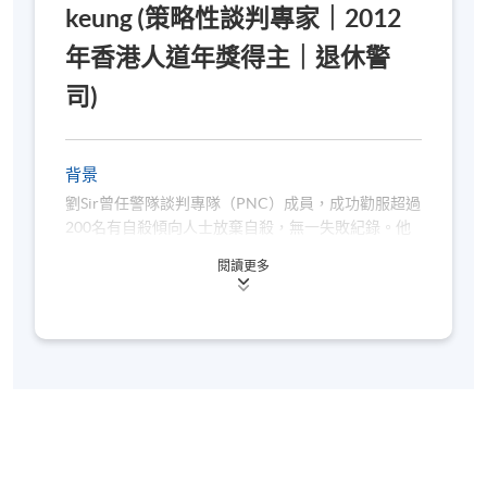
keung (策略性談判專家｜2012
年香港人道年獎得主｜退休警
司)
背景
劉Sir曾任警隊談判專隊（PNC）成員，成功勸服超過
200名有自殺傾向人士放棄自殺，無一失敗紀錄。他
的教學深入淺出，結合理論與實戰經驗，曾為多個政
閱讀更多
府部門、學校及社福機構提供培訓，深受好評。劉Sir
也開始在國內啟動危機談判的培訓工作！首先為大灣
區包括廣東警官學院及南沙談判隊分享工作！2023年
開始透過軒轅教育基金將危機談判的技巧輸送到湖南
的婁底市！亦為湖南株洲市撰寫訓練手冊！所有印刷
的教材都是自發自資的公益工作！