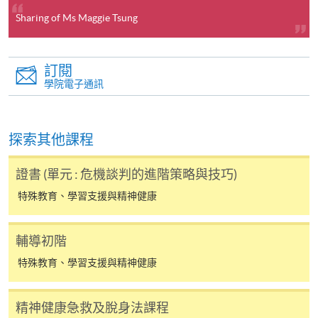
[
下載報名表SF26
]
Sharing of Ms Maggie Tsung
申請學歷頒授及專業課程可能需要其他資料，報名
表可向報名中心或有關課程負責人索取。填妥申請
訂閱
表格後，請連同報名費/學費以及所需證明文件親
學院電子通訊
往報名中心或以郵遞方式遞交。
探索其他課程
報讀同一學歷頒授課程內其他單元
證書 (單元 : 危機談判的進階策略與技巧)
​學院為學歷頒授課程特設「註冊及學費通知」，適
特殊教育、學習支援與精神健康
用於一般學歷頒授課程。
輔導初階
課程負責人會為學員送上「註冊及學費通知」
(「通知」)，請填妥有關「通知」，並親往報名中
特殊教育、學習支援與精神健康
心或以郵遞方式，遞交「通知」及繳交所需費用。
精神健康急救及脫身法課程
有關繳費詳情，請參閱
付款方法
。如對報名程序有任