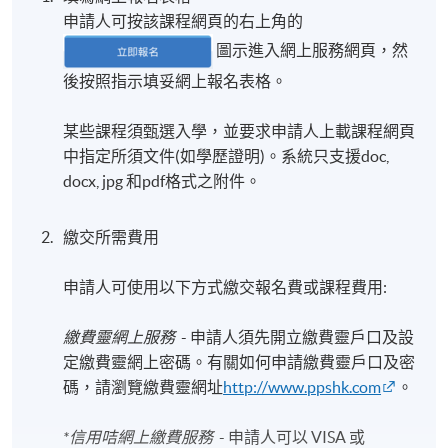
申請人可按該課程網頁的右上角的
圖示進入網上服務網頁，然
日期 / 時間
後按照指示填妥網上報名表格。
逢周六，10:00am - 1:00pm
某些課程須甄選入學，並要求申請人上載課程網頁
修業期
中指定所須文件(如學歷證明)。系統只支援doc,
3月課程:
docx, jpg 和pdf格式之附件。
13-3-2027 至 17-4-2027 (6節)
[實際上課時間將以課程小組的最終決定為準，並會
繳交所需費用
於開課前約一至兩星期以電郵方式通知學員。]
申請人可使用以下方式繳交報名費或課程費用:
地點
繳費靈網上服務
- 申請人須先開立繳費靈戶口及設
HPSHCC Campus
定繳費靈網上密碼。有關如何申請繳費靈戶口及密
碼，請瀏覽繳費靈網址
http://www.ppshk.com
。
*信用咭網上繳費服務
- 申請人可以 VISA 或