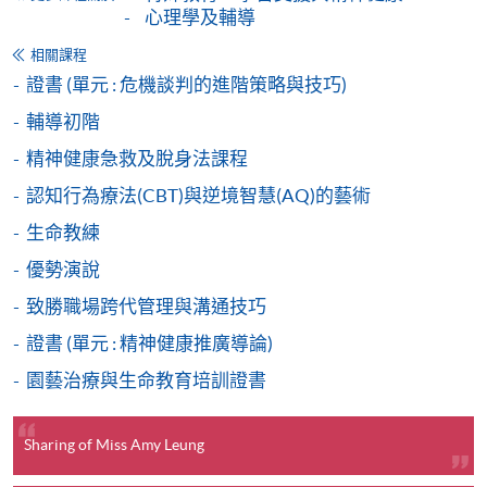
心理學及輔導
程設有此服務，課程負責人會通知學員有關程序。
相關課程
網上支付可通過「繳費靈」(PPS) (不適用於手機)、
證書 (單元 : 危機談判的進階策略與技巧)
VISA 或 Mastercard、「微信支付」(Online WeChat
輔導初階
Pay) 、「支付寶」(Online Alipay) 或 「轉數快」(FPS)
精神健康急救及脫身法課程
繳付學費。
認知行為療法(CBT)與逆境智慧(AQ)的藝術
生命教練
親身報名/郵遞
優勢演說
致勝職場跨代管理與溝通技巧
報讀新課程
證書 (單元 : 精神健康推廣導論)
園藝治療與生命教育培訓證書
凡以「先到先得」為取錄方式的課程，請填妥
SF26報名表，親往
報名中心
或以郵遞方式連同學
費以及所需證明文件呈交。
Sharing of Miss Amy Leung