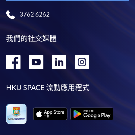
程/科目只可提交一次申請。
在網上報名過程中，付款成功後，網頁將顯示付款
3762 6262
確認。另外，確認電子郵件亦會發送到 閣下的電
子郵件帳戶。請保留確定回條作日後查詢用途。
我們的社交媒體
除特殊情況(例如課程因報名人數不足而被取消)及
法例規定外，一切已繳費用，概不退還。
如須甄選入學，則正式收據並不可作為 閣下已獲
轉
轉
轉
轉
取錄的證明。學院將在截止報名日期後儘快通知申
請者是否獲取錄。落選的申請人將獲退還已繳交的
到
到
到
到
學費。
facebook
youtube
linkedin
instag
HKU SPACE 流動應用程式
免責聲明
本學院為學院開設的其中一些課程提供在線服務的平台。雖然
本學院會力求在有關網頁上刊載的資訊正確和合時，但本學院