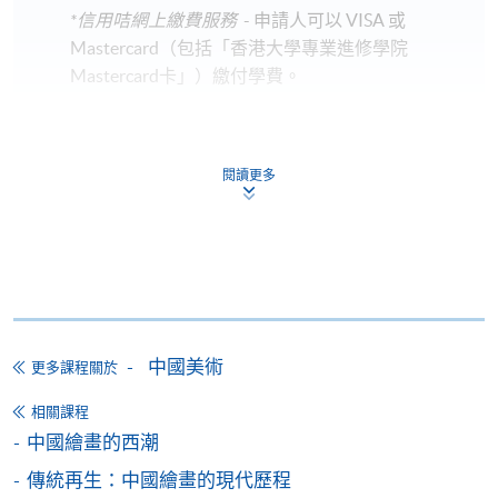
*信用咭網上繳費服務
- 申請人可以 VISA 或
Mastercard（包括「香港大學專業進修學院
Mastercard卡」）繳付學費。
*香港大學專業進修學院Mastercard卡
持有人如欲享用十個
月免息分期付款優惠，必須親臨本學院設有報名服務的教
閱讀更多
學中心作付款安排。
如欲了解如何於網上報讀新課程及繳費，請瀏覽網上
申請/報讀指南 :
-
短期課程
中國美術
更多課程關於
-
個別學歷頒授課程
相關課程
中國繪畫的西潮
報讀同一學歷頒授課程內其他單元
傳統再生：中國繪畫的現代歷程