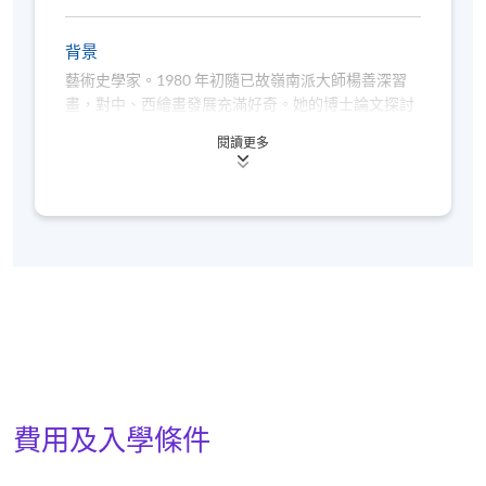
背景
藝術史學家。1980 年初隨已故嶺南派大師楊善深習
畫，對中、西繪畫發展充滿好奇。她的博士論文探討
中國繪畫現代性的問題。中文著作有《張大千與現代
閱讀更多
中國畫》（香港信諾文化，2007）、《對焦中國畫》
（香港三聯， 2009）、《〈書譜〉的日子：一本純
書法雜誌的文化脈絡》（手民出版社， 2022）。
費用及入學條件