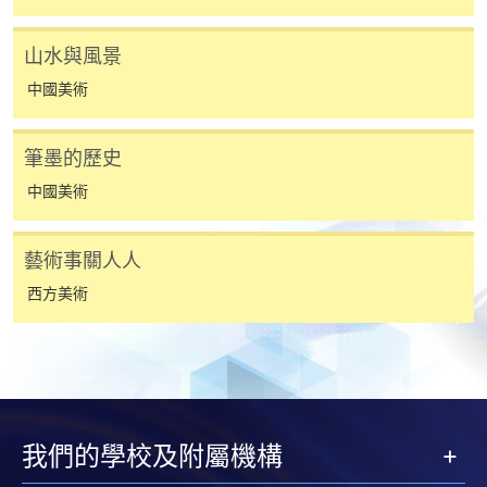
[
下載報名表SF26
]
山水與風景
中國美術
申請學歷頒授及專業課程可能需要其他資料，報名
表可向報名中心或有關課程負責人索取。填妥申請
表格後，請連同報名費/學費以及所需證明文件親
筆墨的歷史
往報名中心或以郵遞方式遞交。
中國美術
報讀同一學歷頒授課程內其他單元
藝術事關人人
西方美術
​學院為學歷頒授課程特設「註冊及學費通知」，適
用於一般學歷頒授課程。
課程負責人會為學員送上「註冊及學費通知」
(「通知」)，請填妥有關「通知」，並親往報名中
我們的學校及附屬機構
心或以郵遞方式，遞交「通知」及繳交所需費用。