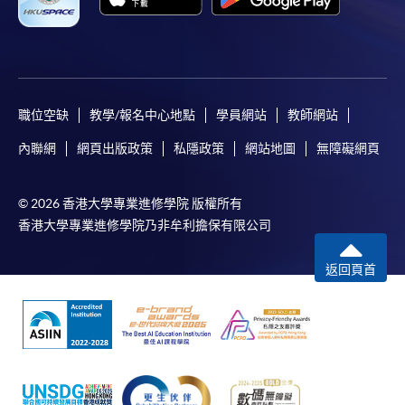
申請人應注意，不論親身或網上報讀，相同的課
程/科目只可提交一次申請。
在網上報名過程中，付款成功後，網頁將顯示付款
確認。另外，確認電子郵件亦會發送到 閣下的電
子郵件帳戶。請保留確定回條作日後查詢用途。
職位空缺
教學/報名中心地點
學員網站
教師網站
除特殊情況(例如課程因報名人數不足而被取消)及
內聯網
網頁出版政策
私隱政策
網站地圖
無障礙網頁
法例規定外，一切已繳費用，概不退還。
如須甄選入學，則正式收據並不可作為 閣下已獲
© 2026 香港大學專業進修學院 版權所有
取錄的證明。學院將在截止報名日期後儘快通知申
香港大學專業進修學院乃非牟利擔保有限公司
請者是否獲取錄。落選的申請人將獲退還已繳交的
學費。
返回頁首
免責聲明
本學院為學院開設的其中一些課程提供在線服務的平台。雖然