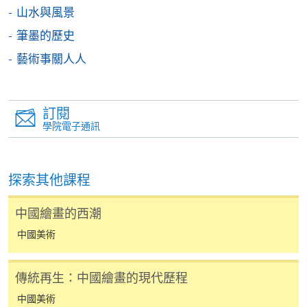
個別課程為須報讀同一學歷頒授課程及其他單元或繳
山水與風景
交下期學費的學員，提供網上服務，如學員就讀的課
筆墨的歷史
程設有此服務，課程負責人會通知學員有關程序。
藝術事關人人
網上支付可通過「繳費靈」(PPS) (不適用於手機)、
VISA 或 Mastercard、「微信支付」(Online WeChat
Pay) 、「支付寶」(Online Alipay) 或 「轉數快」(FPS)
訂閱
繳付學費。
學院電子通訊
探索其他課程
親身報名/郵遞
中國繪畫的西潮
報讀新課程
中國美術
凡以「先到先得」為取錄方式的課程，請填妥
傳統再生：中國繪畫的現代歷程
SF26報名表，親往
報名中心
或以郵遞方式連同學
費以及所需證明文件呈交。
中國美術