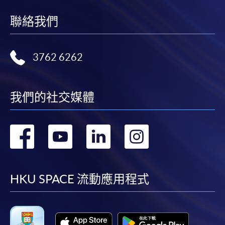
有關繳費詳情，請參閱
付款方法
。如對報名程序有任
聯絡我們
何疑問，請詳閱個別課程資料，或聯絡有關課程負責
人或報名中心。
3762 6262
課程/科目報名注意事項:
選用網上報名服務必須在已接駁互聯網及支援
我們的社交媒體
JavaScript程式瀏覽器的電腦上進行。建議選用
Google Chrome瀏覽器。
申請人不應閒置申請超過10分鐘。否則，申請人
轉
轉
轉
轉
必須重新開始整個申請程序。
到
到
到
到
網上報名只支援「提早報讀優惠」。如需享用其他
報讀優惠，請親臨學院的報名中心報名。
facebook
youtube
linkedin
instag
HKU SPACE 流動應用程式
在網上報名過程中，由於提交課程申請和付款在系
統處理上為兩個不同的程序，成功付款並不保證成
功被獲取錄。任何不成功的申請，課程組職員將儘
快與 閣下聯絡。