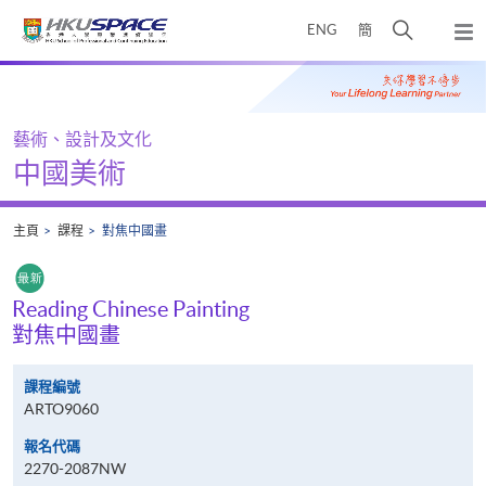
Skip
打
ENG
簡
to
彈
main
開
出
Main
content
搜
主
content
選
尋
start
單
介
藝術、設計及文化
面
中國美術
主頁
課程
對焦中國畫
Reading Chinese Painting
對焦中國畫
課程編號
ARTO9060
報名代碼
2270-2087NW