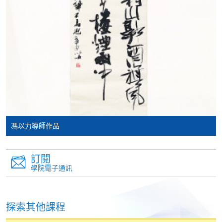
VISA 或 Mastercard、「微信支付」(Online WeChat
Pay) 、「支付寶」(Online Alipay) 或 「轉數快」(FPS)
繳付學費。
親身報名/郵遞
報讀新課程
馮以力導師作品
凡以「先到先得」為取錄方式的課程，請填妥
SF26報名表，親往
報名中心
或以郵遞方式連同學
費以及所需證明文件呈交。
訂閱
學院電子通訊
[
下載報名表SF26
]
探索其他課程
申請學歷頒授及專業課程可能需要其他資料，報名
表可向報名中心或有關課程負責人索取。填妥申請