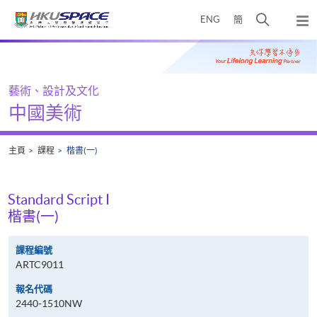
Skip
打
ENG
簡
to
彈
main
開
出
Main
content
搜
主
content
選
尋
start
單
介
藝術、設計及文化
面
中國美術
主頁
課程
楷書(一)
Standard Script I
楷書(一)
課程編號
ARTC9011
報名代碼
2440-1510NW