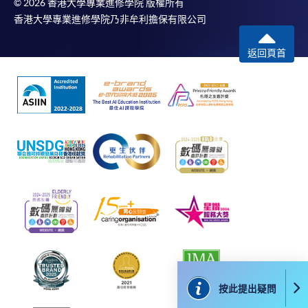
子郵件帳戶。請保留確定回條作日後查詢用途。
© 2026 香港大學專業進修學院 版權所有
香港大學專業進修學院乃非牟利擔保有限公司
除特殊情況(例如課程因報名人數不足而被取消)及
法例規定外，一切已繳費用，概不退還。
返回頁首
如須甄選入學，則正式收據並不可作為 閣下已獲
取錄的證明。學院將在截止報名日期後儘快通知申
請者是否獲取錄。落選的申請人將獲退還已繳交的
學費。
免責聲明
本學院為學院開設的其中一些課程提供在線服務的平台。雖然
本學院會力求在有關網頁上刊載的資訊正確和合時，但本學院
卻不能為這些資訊作出任何明確或隱含的保證。本學院尤其不
會保證下列各項：資訊並無侵犯版權，資訊可安全使用、資訊
準確、資訊適合任何目的、資訊不含電腦病毒等。
按此提出疑問