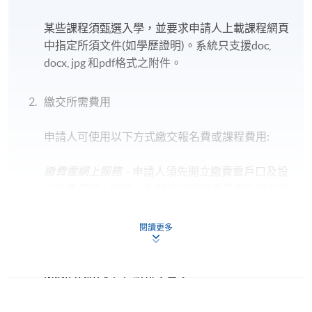
某些課程須甄選入學，並要求申請人上載課程網頁
中指定所須文件(如學歷證明)。系統只支援doc,
docx, jpg 和pdf格式之附件。
繳交所需費用
申請人可使用以下方式繳交報名費或課程費用:
繳費靈網上服務
- 申請人須先開立繳費靈戶口及設
定繳費靈網上密碼。有關如何申請繳費靈戶口及密
碼，請瀏覽繳費靈網址
http://www.ppshk.com
。
閱讀更多
*信用咭網上繳費服務
- 申請人可以 VISA 或
Mastercard（包括「香港大學專業進修學院
Mastercard卡」）繳付學費。
*香港大學專業進修學院Mastercard卡
持有人如欲享用十個