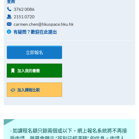
查詢
3762 0086
2151 0720
carmen.chen@hkuspace.hku.hk
有疑問？歡迎在此提出
立即報名
加入我的書籤
加入課程比較
- 如課程名額只餘兩個或以下，網上報名系統將不再接
受申請﹐螢幕會顯示 “班別已經滿額” 的信息。申請人