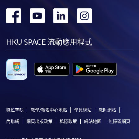
課程/科目報名注意事項:
轉
轉
轉
轉
選用網上報名服務必須在已接駁互聯網及支援
JavaScript程式瀏覽器的電腦上進行。建議選用
到
到
到
到
Google Chrome瀏覽器。
申請人不應閒置申請超過10分鐘。否則，申請人
facebook
youtube
linkedin
instag
HKU SPACE 流動應用程式
必須重新開始整個申請程序。
網上報名只支援「提早報讀優惠」。如需享用其他
報讀優惠，請親臨學院的報名中心報名。
在網上報名過程中，由於提交課程申請和付款在系
統處理上為兩個不同的程序，成功付款並不保證成
功被獲取錄。任何不成功的申請，課程組職員將儘
快與 閣下聯絡。
申請人應注意，不論親身或網上報讀，相同的課
職位空缺
教學/報名中心地點
學員網站
教師網站
程/科目只可提交一次申請。
內聯網
網頁出版政策
私隱政策
網站地圖
無障礙網頁
在網上報名過程中，付款成功後，網頁將顯示付款
確認。另外，確認電子郵件亦會發送到 閣下的電