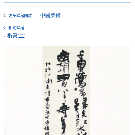
月免息分期付款優惠，必須親臨本學院設有報名服務的教
中國美術
學中心作付款安排。
更多課程關於
相關課程
如欲了解如何於網上報讀新課程及繳費，請瀏覽網上
楷書(二)
申請/報讀指南 :
-
短期課程
-
個別學歷頒授課程
報讀同一學歷頒授課程內其他單元
個別課程為須報讀同一學歷頒授課程及其他單元或繳
交下期學費的學員，提供網上服務，如學員就讀的課
程設有此服務，課程負責人會通知學員有關程序。
網上支付可通過「繳費靈」(PPS) (不適用於手機)、