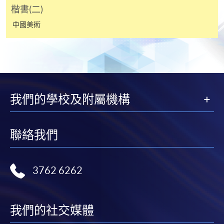
楷書(二)
表格後，請連同報名費/學費以及所需證明文件親
往報名中心或以郵遞方式遞交。
中國美術
報讀同一學歷頒授課程內其他單元
​學院為學歷頒授課程特設「註冊及學費通知」，適
我們的學校及附屬機構
用於一般學歷頒授課程。
課程負責人會為學員送上「註冊及學費通知」
聯絡我們
(「通知」)，請填妥有關「通知」，並親往報名中
心或以郵遞方式，遞交「通知」及繳交所需費用。
3762 6262
有關繳費詳情，請參閱
付款方法
。如對報名程序有任
何疑問，請詳閱個別課程資料，或聯絡有關課程負責
人或報名中心。
我們的社交媒體