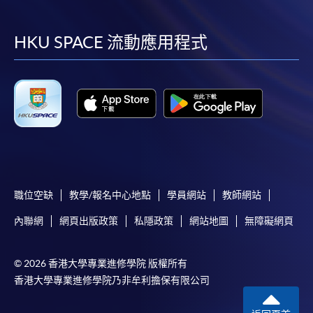
到
到
到
到
報讀同一學歷頒授課程內其他單元
facebook
youtube
linkedin
instag
HKU SPACE 流動應用程式
​學院為學歷頒授課程特設「註冊及學費通知」，適
用於一般學歷頒授課程。
課程負責人會為學員送上「註冊及學費通知」
(「通知」)，請填妥有關「通知」，並親往報名中
心或以郵遞方式，遞交「通知」及繳交所需費用。
有關繳費詳情，請參閱
付款方法
。如對報名程序有任
何疑問，請詳閱個別課程資料，或聯絡有關課程負責
職位空缺
教學/報名中心地點
學員網站
教師網站
人或報名中心。
內聯網
網頁出版政策
私隱政策
網站地圖
無障礙網頁
課程/科目報名注意事項:
© 2026 香港大學專業進修學院 版權所有
選用網上報名服務必須在已接駁互聯網及支援
香港大學專業進修學院乃非牟利擔保有限公司
JavaScript程式瀏覽器的電腦上進行。建議選用