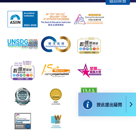
Google Chrome瀏覽器。
返回頁首
申請人不應閒置申請超過10分鐘。否則，申請人
必須重新開始整個申請程序。
網上報名只支援「提早報讀優惠」。如需享用其他
報讀優惠，請親臨學院的報名中心報名。
在網上報名過程中，由於提交課程申請和付款在系
統處理上為兩個不同的程序，成功付款並不保證成
功被獲取錄。任何不成功的申請，課程組職員將儘
快與 閣下聯絡。
申請人應注意，不論親身或網上報讀，相同的課
程/科目只可提交一次申請。
在網上報名過程中，付款成功後，網頁將顯示付款
確認。另外，確認電子郵件亦會發送到 閣下的電
按此提出疑問
子郵件帳戶。請保留確定回條作日後查詢用途。
除特殊情況(例如課程因報名人數不足而被取消)及
法例規定外，一切已繳費用，概不退還。
如須甄選入學，則正式收據並不可作為 閣下已獲