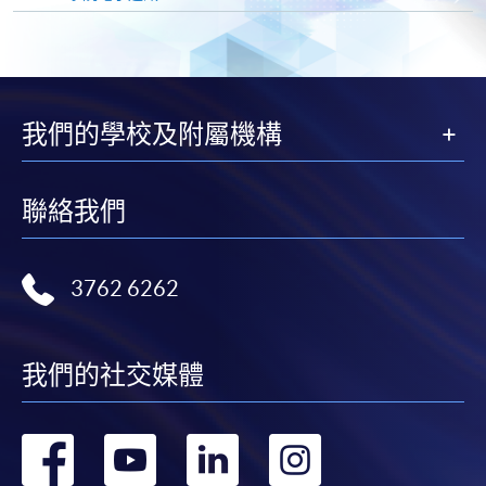
親身報名/郵遞
報讀新課程
我們的學校及附屬機構
凡以「先到先得」為取錄方式的課程，請填妥
聯絡我們
SF26報名表，親往
報名中心
或以郵遞方式連同學
費以及所需證明文件呈交。
3762 6262
[
下載報名表SF26
]
申請學歷頒授及專業課程可能需要其他資料，報名
我們的社交媒體
表可向報名中心或有關課程負責人索取。填妥申請
表格後，請連同報名費/學費以及所需證明文件親
往報名中心或以郵遞方式遞交。
轉
轉
轉
轉