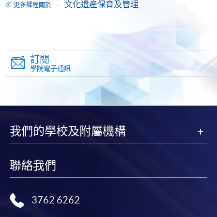
文化遺產保育及管理
更多課程關於
交下期學費的學員，提供網上服務，如學員就讀的課
程設有此服務，課程負責人會通知學員有關程序。
網上支付可通過「繳費靈」(PPS) (不適用於手機)、
VISA 或 Mastercard、「微信支付」(Online WeChat
訂閱
Pay) 、「支付寶」(Online Alipay) 或 「轉數快」(FPS)
學院電子通訊
繳付學費。
親身報名/郵遞
我們的學校及附屬機構
報讀新課程
聯絡我們
凡以「先到先得」為取錄方式的課程，請填妥
SF26報名表，親往
報名中心
或以郵遞方式連同學
3762 6262
費以及所需證明文件呈交。