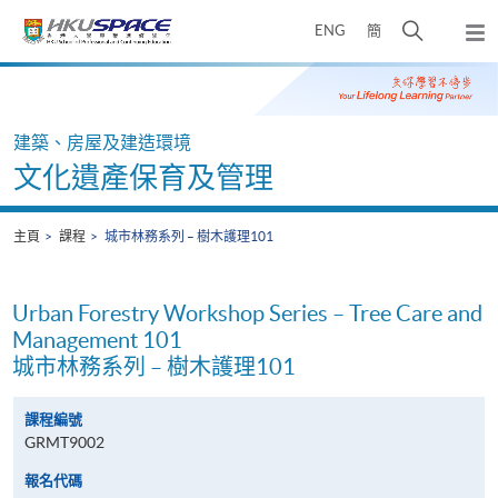
Skip
打
ENG
簡
to
彈
main
開
出
Main
content
搜
主
content
選
尋
start
單
介
建築、房屋及建造環境
面
文化遺產保育及管理
主頁
課程
城市林務系列 – 樹木護理101
Urban Forestry Workshop Series – Tree Care and
Management 101
城市林務系列 – 樹木護理101
課程編號
GRMT9002
報名代碼