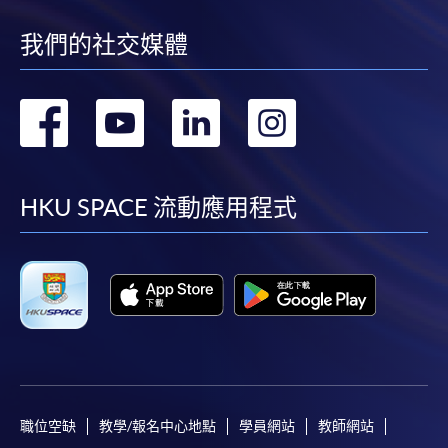
[
下載報名表SF26
]
我們的社交媒體
申請學歷頒授及專業課程可能需要其他資料，報名
表可向報名中心或有關課程負責人索取。填妥申請
轉
轉
轉
轉
表格後，請連同報名費/學費以及所需證明文件親
往報名中心或以郵遞方式遞交。
到
到
到
到
facebook
youtube
linkedin
instag
HKU SPACE 流動應用程式
報讀同一學歷頒授課程內其他單元
​學院為學歷頒授課程特設「註冊及學費通知」，適
用於一般學歷頒授課程。
課程負責人會為學員送上「註冊及學費通知」
(「通知」)，請填妥有關「通知」，並親往報名中
心或以郵遞方式，遞交「通知」及繳交所需費用。
職位空缺
教學/報名中心地點
學員網站
教師網站