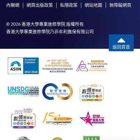
有關繳費詳情，請參閱
付款方法
。如對報名程序有任
內聯網
網頁出版政策
私隱政策
網站地圖
無障礙網頁
何疑問，請詳閱個別課程資料，或聯絡有關課程負責
人或報名中心。
© 2026 香港大學專業進修學院 版權所有
香港大學專業進修學院乃非牟利擔保有限公司
課程/科目報名注意事項:
返回頁首
選用網上報名服務必須在已接駁互聯網及支援
JavaScript程式瀏覽器的電腦上進行。建議選用
Google Chrome瀏覽器。
申請人不應閒置申請超過10分鐘。否則，申請人
必須重新開始整個申請程序。
網上報名只支援「提早報讀優惠」。如需享用其他
報讀優惠，請親臨學院的報名中心報名。
在網上報名過程中，由於提交課程申請和付款在系
統處理上為兩個不同的程序，成功付款並不保證成
功被獲取錄。任何不成功的申請，課程組職員將儘
快與 閣下聯絡。