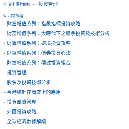
投資管理
更多課程關於
交下期學費的學員，提供網上服務，如學員就讀的課
程設有此服務，課程負責人會通知學員有關程序。
相關課程
財富增值系列：指數指標投資攻略
網上支付可通過「繳費靈」(PPS) (不適用於手機)、
財富增值系列：大時代下之股票投資及技術分析
VISA 或 Mastercard、「微信支付」(Online WeChat
Pay) 、「支付寶」(Online Alipay) 或 「轉數快」(FPS)
財富增值系列：逆境投資攻略
繳付學費。
財富增值系列：債券投資心法
財富增值系列：穩健投資組合
投資管理
親身報名/郵遞
股票及投資技術分析
報讀新課程
香港統計在商業上的應用
投資風險管理
凡以「先到先得」為取錄方式的課程，請填妥
外匯投資攻略
SF26報名表，親往
報名中心
或以郵遞方式連同學
全球經濟數據解讀
費以及所需證明文件呈交。