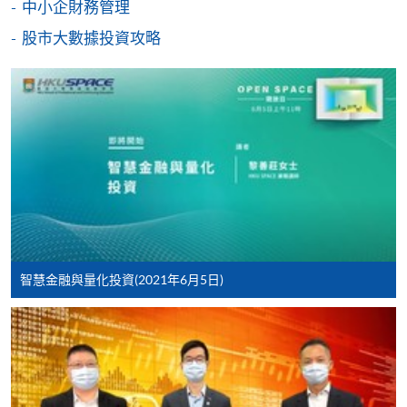
中小企財務管理
[
下載報名表SF26
]
股市大數據投資攻略
申請學歷頒授及專業課程可能需要其他資料，報名
表可向報名中心或有關課程負責人索取。填妥申請
表格後，請連同報名費/學費以及所需證明文件親
往報名中心或以郵遞方式遞交。
報讀同一學歷頒授課程內其他單元
​學院為學歷頒授課程特設「註冊及學費通知」，適
智慧金融與量化投資(2021年6月5日)
用於一般學歷頒授課程。
課程負責人會為學員送上「註冊及學費通知」
(「通知」)，請填妥有關「通知」，並親往報名中
心或以郵遞方式，遞交「通知」及繳交所需費用。