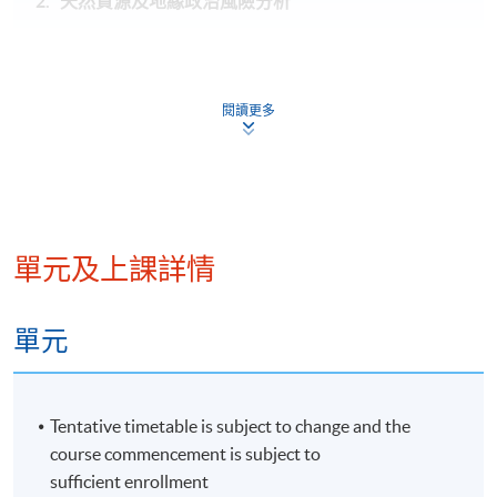
2. 天然資源及地緣政治風險分析
近期地緣政治變化及風險分析
經濟及博弈論：經濟合作、貿易壁壘、油價戰、貿易
閱讀更多
戰、能源戰、科技戰
天然資源及稀有金屬的礦藏分佈
商品價格變化及其投資啟示：油價走勢、貴金屬價格
變化、工業用金屬價格變化
單元及上課詳情
單元
3. 資金流向分析
國際收支平衡
Tentative timetable is subject to change and the
貨幣政策及利率變化啟示
course commencement is subject to
近期匯兌走勢：美元走勢、歐元走勢、英鎊走勢、日
sufficient enrollment