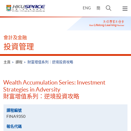
Skip
打
ENG
簡
to
彈
main
開
出
Main
content
搜
主
content
選
尋
start
單
介
會計及金融
面
投資管理
主頁
課程
財富增值系列：逆境投資攻略
Wealth Accumulation Series: Investment
Strategies in Adversity
財富增值系列：逆境投資攻略
課程編號
FINA9350
報名代碼