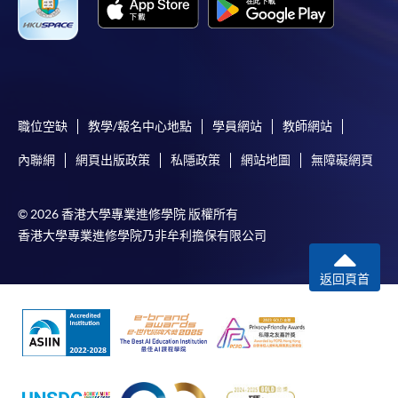
付款方法
1. 現金、「易辦事」（EPS）、微信支付
(WeChat Pay) 或支付寶(Alipay)
申請人可親臨學院任何一所報名中心，以現金、「易
職位空缺
教學/報名中心地點
學員網站
教師網站
辦事」、微信支付（WeChat Pay）或支付寶
內聯網
網頁出版政策
私隱政策
網站地圖
無障礙網頁
（Alipay） 繳付學費。
2. 支票或銀行本票
© 2026 香港大學專業進修學院 版權所有
香港大學專業進修學院乃非牟利擔保有限公司
如以劃線支票或銀行本票繳付，抬頭請註明「香港大
學專業進修學院」。支票背面請寫上課程名稱及申請
返回頁首
人姓名。 閣下可：
親臨學院各報名中心遞交劃線支票、報名表格及有關
證明文件；
或可將上述文件一併寄交各報名中心，信封上請註明