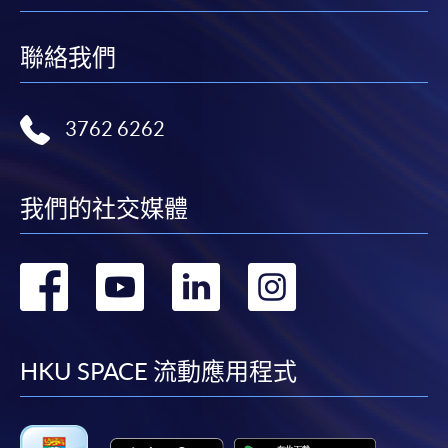
本學院會力求在有關網頁上刊載的資訊正確和合時，但本學院
卻不能為這些資訊作出任何明確或隱含的保證。本學院尤其不
聯絡我們
會保證下列各項：資訊並無侵犯版權，資訊可安全使用、資訊
準確、資訊適合任何目的、資訊不含電腦病毒等。
3762 6262
本學院（包括其僱員及附屬機構）對你在網上付款而由下列原
因所導致的任何損失，一概不負責；上述原因包括：（1）由
付款銀行或獨立商戶因為付款的網關在處理付款的信用卡、付
我們的社交媒體
款卡、智能卡或其他付款的設施時出現任何信息或資訊傳送的
失誤、延誤、中斷、中止、或限制（2）從付款的網關傳送而
來的任何信息或資訊中出現的疏忽、錯誤、誤差或遺漏；
轉
轉
轉
轉
（3）付款的網關在完成網上付款時出現的故障、失靈、或失
誤；（4）任何由付款的網關引起或與付款的網關相關的原
到
到
到
到
因，包括未獲授權進入、資料傳送的改動、任何非法行為等。
facebook
youtube
linkedin
instag
HKU SPACE 流動應用程式
以上中文本純作參考之用，如內容與英文版本有任何歧義，一
切以英文版本為準。