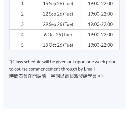
著名投資大師的投資策略：巴菲特、鄧普頓、羅傑斯
1
15 Sep 26 (Tue)
19:00-22:00
環球投資及新興市場投資策略
2
22 Sep 26 (Tue)
19:00-22:00
在逆境下板塊及行業選擇策略
3
29 Sep 26 (Tue)
19:00-22:00
基金投資選擇及分散風險策略
4
6 Oct 26 (Tue)
19:00-22:00
5
13 Oct 26 (Tue)
19:00-22:00
報名代碼
2445-3796NW
開課日期
2026年9月15日 (星期二)
*(Class schedule will be given out upon one week prior
現時接受報名
to course commencement through by Email
時間表會在開課前一星期以電郵派發給學員。)
日期 / 時間
逢周二，7:00pm - 10:00pm
修業期
5 講