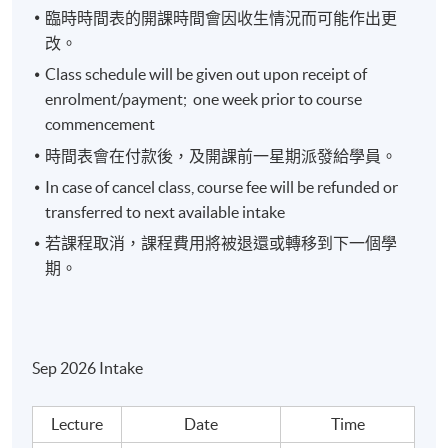
元走勢（避險貨幣）、澳元（商品貨幣）
臨時時間表的開課時間會因收生情況而可能作出更
機構投資方式及資金流向的投資啟示
改。
Class schedule will be given out upon receipt of
enrolment/payment; one week prior to course
commencement
4. 價值鏈及產業分析
時間表會在付款後，及開課前一星期派發給學員。
In case of cancel class, course fee will be refunded or
競爭策略及五力模型、價值鏈分析
transferred to next available intake
全球轉移概念：科技發展及產品研發的投資啟示
若課程取消，課程費用將被退還或轉移到下一個學
供應鏈及代工生產分析
期。
產業投資分析
Sep 2026 Intake
5. 板塊選擇及投資策略
Lecture
Date
Time