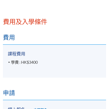
每講3小時
地點
費用及入學條件
港大保良何鴻燊社區書院
金鐘教學中心
費用
統一教學中心
或其他港島區分校
課程費用
學費 : HK$3400
申請