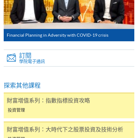
有關繳費詳情，請參閱
付款方法
。如對報名程序有任
何疑問，請詳閱個別課程資料，或聯絡有關課程負責
人或報名中心。
課程/科目報名注意事項:
Financial Planning in Adversity with COVID-19 crisis
選用網上報名服務必須在已接駁互聯網及支援
訂閱
JavaScript程式瀏覽器的電腦上進行。建議選用
學院電子通訊
Google Chrome瀏覽器。
申請人不應閒置申請超過10分鐘。否則，申請人
必須重新開始整個申請程序。
探索其他課程
網上報名只支援「提早報讀優惠」。如需享用其他
報讀優惠，請親臨學院的報名中心報名。
財富增值系列：指數指標投資攻略
在網上報名過程中，由於提交課程申請和付款在系
投資管理
統處理上為兩個不同的程序，成功付款並不保證成
功被獲取錄。任何不成功的申請，課程組職員將儘
財富增值系列：大時代下之股票投資及技術分析
快與 閣下聯絡。