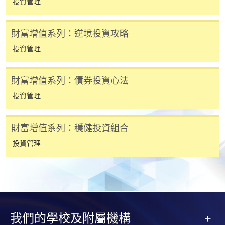
投資管理
申請人應注意，不論親身或網上報讀，相同的課
程/科目只可提交一次申請。
財富增值系列：逆境投資攻略
在網上報名過程中，付款成功後，網頁將顯示付款
確認。另外，確認電子郵件亦會發送到 閣下的電
投資管理
子郵件帳戶。請保留確定回條作日後查詢用途。
除特殊情況(例如課程因報名人數不足而被取消)及
財富增值系列：債券投資心法
法例規定外，一切已繳費用，概不退還。
投資管理
如須甄選入學，則正式收據並不可作為 閣下已獲
取錄的證明。學院將在截止報名日期後儘快通知申
財富增值系列：穩健投資組合
請者是否獲取錄。落選的申請人將獲退還已繳交的
學費。
投資管理
免責聲明
我們的學校及附屬機構
本學院為學院開設的其中一些課程提供在線服務的平台。雖然