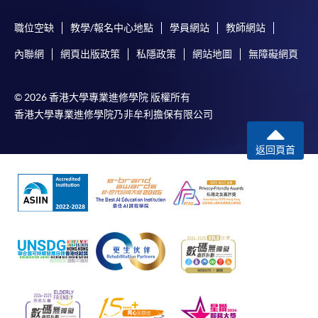
申請人可親臨學院任何一所報名中心，以現金、「易
職位空缺
教學/報名中心地點
學員網站
教師網站
辦事」、微信支付（WeChat Pay）或支付寶
內聯網
網頁出版政策
私隱政策
網站地圖
無障礙網頁
（Alipay） 繳付學費。
2. 支票或銀行本票
© 2026 香港大學專業進修學院 版權所有
香港大學專業進修學院乃非牟利擔保有限公司
如以劃線支票或銀行本票繳付，抬頭請註明「香港大
學專業進修學院」。支票背面請寫上課程名稱及申請
返回頁首
人姓名。 閣下可：
親臨學院各報名中心遞交劃線支票、報名表格及有關
證明文件；
或可將上述文件一併寄交各報名中心，信封上請註明
「報讀課程」，惟學院對郵遞失誤而遺失的支票及個
人資料概不負責。
3. VISA / Mastercard