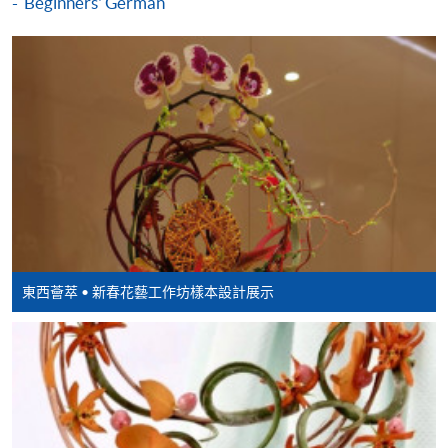
Beginners' German
VISA 或 Mastercard、「微信支付」(Online WeChat
Pay) 、「支付寶」(Online Alipay) 或 「轉數快」(FPS)
繳付學費。
親身報名/郵遞
報讀新課程
凡以「先到先得」為取錄方式的課程，請填妥
東西薈萃 • 新春花藝工作坊樣本設計展示
SF26報名表，親往
報名中心
或以郵遞方式連同學
費以及所需證明文件呈交。
[
下載報名表SF26
]
申請學歷頒授及專業課程可能需要其他資料，報名
表可向報名中心或有關課程負責人索取。填妥申請