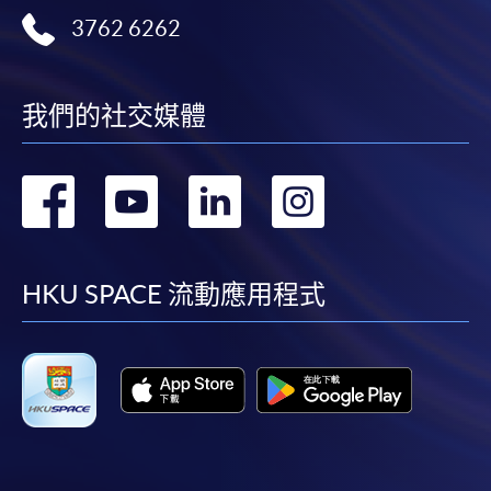
本學院（包括其僱員及附屬機構）對你在網上付款而由下列原
3762 6262
因所導致的任何損失，一概不負責；上述原因包括：（1）由
付款銀行或獨立商戶因為付款的網關在處理付款的信用卡、付
款卡、智能卡或其他付款的設施時出現任何信息或資訊傳送的
我們的社交媒體
失誤、延誤、中斷、中止、或限制（2）從付款的網關傳送而
來的任何信息或資訊中出現的疏忽、錯誤、誤差或遺漏；
轉
轉
轉
轉
（3）付款的網關在完成網上付款時出現的故障、失靈、或失
誤；（4）任何由付款的網關引起或與付款的網關相關的原
到
到
到
到
因，包括未獲授權進入、資料傳送的改動、任何非法行為等。
facebook
youtube
linkedin
instag
HKU SPACE 流動應用程式
以上中文本純作參考之用，如內容與英文版本有任何歧義，一
切以英文版本為準。
付款方法
1. 現金、「易辦事」（EPS）、微信支付
(WeChat Pay) 或支付寶(Alipay)