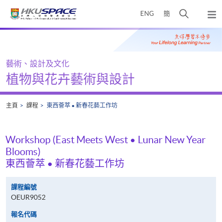
Skip
打
ENG
簡
to
彈
main
開
出
Main
content
搜
主
content
選
尋
start
單
介
藝術、設計及文化
面
植物與花卉藝術與設計
主頁
課程
東西薈萃 • 新春花藝工作坊
Workshop (East Meets West • Lunar New Year
Blooms)
東西薈萃 • 新春花藝工作坊
課程編號
OEUR9052
報名代碼