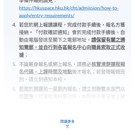
學條件細則請見：
https://hkuspace.hku.hk/cht/admission/how-to-
apply/entry-requirements/
若您於網上報讀課程，完成付款手續後，報名方獲
接納。「付款確認通知」會於完成付款手續後，自
動由電腦發送至閣下之電郵地址，
請保留有關之通
知電郵，並自行到各區報名中心向職員索取正式收
據
；
不論親身報名或網上報名，請務必
核實清楚課程報
名代碼，上課時間及地點
後才報名；若發現報錯班
別，請立刻通知本校。
若您於開課前一星期內報名，請立刻聯繫本部門以
作跟進
。除課程資料更改外，本院將不會另發上課
通知，學員須按時到指定地點上課。
開課前約一星期，學員會收到一封電子郵件，其中
包含詳細的課程安排和重要事項
，所有課程材料將
閱讀更多
在第一堂課中提供。