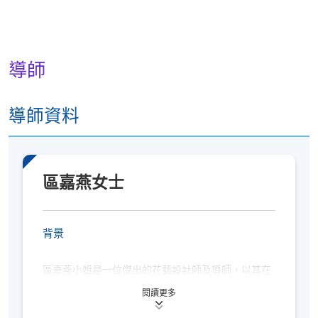
若因報讀人數不足而取消課程，本院將安排退款；
但在其他情況下，則
不設退款，學員也不能轉至其
他班別或課程
。
若個別學員缺席，本院將不提供補課或其他安排。
導師
Workshop (East Meets West • Lunar New Year Blooms)
導師資料
報名代碼
2365-2933NW
開課日期
2026年1月31日 (星期六)
時間
10:00am - 1:00pm
區嘉燕女士
地點
Jockey Club Environmental Building, 77 Tat
Chee Avenue, Kowloon Tong, Kowloon
現時接受報名
背景
區嘉燕小姐是一位傑出的花藝設計師及導師，以其在
Workshop (East Meets West • Lunar New Year Blooms)
荷蘭及美國花藝設計方面的專業而聞名。她畢業於香
閱讀更多
報名代碼
2365-3057NW
港理工大學，獲得平面設計學士學位，並擁有多項專
業資格，包括荷蘭花藝設計認證評審及導師