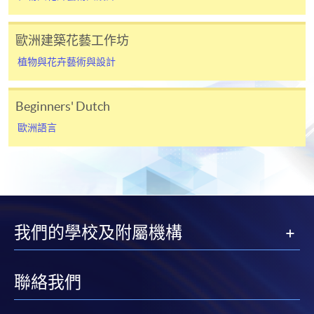
子郵件帳戶。請保留確定回條作日後查詢用途。
除特殊情況(例如課程因報名人數不足而被取消)及
歐洲建築花藝工作坊
法例規定外，一切已繳費用，概不退還。
植物與花卉藝術與設計
如須甄選入學，則正式收據並不可作為 閣下已獲
取錄的證明。學院將在截止報名日期後儘快通知申
請者是否獲取錄。落選的申請人將獲退還已繳交的
Beginners' Dutch
學費。
歐洲語言
免責聲明
本學院為學院開設的其中一些課程提供在線服務的平台。雖然
我們的學校及附屬機構
本學院會力求在有關網頁上刊載的資訊正確和合時，但本學院
卻不能為這些資訊作出任何明確或隱含的保證。本學院尤其不
會保證下列各項：資訊並無侵犯版權，資訊可安全使用、資訊
聯絡我們
準確、資訊適合任何目的、資訊不含電腦病毒等。