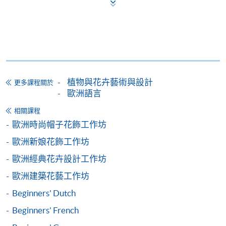
*香港大學專業進修學院Mastercard卡
持有人如欲享用十個
月免息分期付款優惠，必須親臨本學院設有報名服務的教
學中心作付款安排。
如欲了解如何於網上報讀新課程及繳費，請瀏覽網上
申請/報讀指南 :
植物與花卉藝術與設計
更多課程關於
-
短期課程
歐洲語言
相關課程
-
個別學歷頒授課程
歐洲時尚帽子花飾工作坊
歐洲新娘花飾工作坊
報讀同一學歷頒授課程內其他單元
歐洲經典花卉設計工作坊
個別課程為須報讀同一學歷頒授課程及其他單元或繳
歐洲建築花藝工作坊
交下期學費的學員，提供網上服務，如學員就讀的課
Beginners' Dutch
程設有此服務，課程負責人會通知學員有關程序。
Beginners' French
網上支付可通過「繳費靈」(PPS) (不適用於手機)、