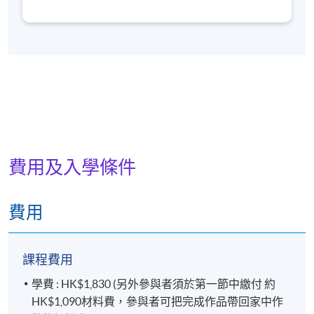
開課日期
2026年1月31日 (星期六)
（EFDA）以及美國花藝設計師協會認證會員
時間
2:30pm - 5:30pm
（AIFD）。區嘉燕小姐曾擔任西歐花藝專業學院及職
地點
Jockey Club Environmental Building, 77 Tat
業訓練局的兼職導師，致力提升花藝設計標準及培育
Chee Avenue, Kowloon Tong, Kowloon
新人才。她對花藝教育及藝術的投入，為她贏得多項
殊榮，包括香港僱員再培訓局傑出導師獎，以及在新
現時接受報名
加坡花園節及亞洲盃花藝設計比賽中獲得國際認可。
修業期
2 講
費用及入學條件
每講3小時
費用
課程費用
學費 : HK$1,830 (另外參與者須於第一節中繳付 約
HK$1,090材料費，參與者可把完成作品帶回家中作