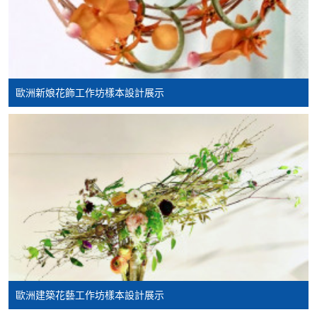
表格後，請連同報名費/學費以及所需證明文件親
往報名中心或以郵遞方式遞交。
報讀同一學歷頒授課程內其他單元
歐洲新娘花飾工作坊樣本設計展示
​學院為學歷頒授課程特設「註冊及學費通知」，適
用於一般學歷頒授課程。
課程負責人會為學員送上「註冊及學費通知」
(「通知」)，請填妥有關「通知」，並親往報名中
心或以郵遞方式，遞交「通知」及繳交所需費用。
有關繳費詳情，請參閱
付款方法
。如對報名程序有任
何疑問，請詳閱個別課程資料，或聯絡有關課程負責
人或報名中心。
歐洲建築花藝工作坊樣本設計展示