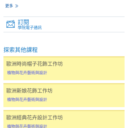
課程/科目報名注意事項:
更多
選用網上報名服務必須在已接駁互聯網及支援
JavaScript程式瀏覽器的電腦上進行。建議選用
訂閱
學院電子通訊
Google Chrome瀏覽器。
申請人不應閒置申請超過10分鐘。否則，申請人
必須重新開始整個申請程序。
探索其他課程
網上報名只支援「提早報讀優惠」。如需享用其他
報讀優惠，請親臨學院的報名中心報名。
歐洲時尚帽子花飾工作坊
在網上報名過程中，由於提交課程申請和付款在系
植物與花卉藝術與設計
統處理上為兩個不同的程序，成功付款並不保證成
功被獲取錄。任何不成功的申請，課程組職員將儘
歐洲新娘花飾工作坊
快與 閣下聯絡。
申請人應注意，不論親身或網上報讀，相同的課
植物與花卉藝術與設計
程/科目只可提交一次申請。
在網上報名過程中，付款成功後，網頁將顯示付款
歐洲經典花卉設計工作坊
確認。另外，確認電子郵件亦會發送到 閣下的電
植物與花卉藝術與設計