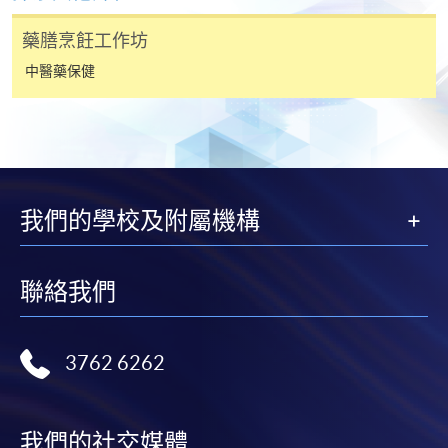
VISA 或 Mastercard、「微信支付」(Online WeChat
藥膳烹飪工作坊
Pay) 、「支付寶」(Online Alipay) 或 「轉數快」(FPS)
繳付學費。
中醫藥保健
親身報名/郵遞
報讀新課程
我們的學校及附屬機構
凡以「先到先得」為取錄方式的課程，請填妥
聯絡我們
SF26報名表，親往
報名中心
或以郵遞方式連同學
費以及所需證明文件呈交。
3762 6262
[
下載報名表SF26
]
申請學歷頒授及專業課程可能需要其他資料，報名
我們的社交媒體