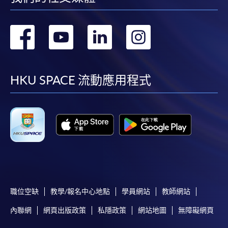
表可向報名中心或有關課程負責人索取。填妥申請
表格後，請連同報名費/學費以及所需證明文件親
往報名中心或以郵遞方式遞交。
轉
轉
轉
轉
到
到
到
到
報讀同一學歷頒授課程內其他單元
facebook
youtube
linkedin
instag
HKU SPACE 流動應用程式
​學院為學歷頒授課程特設「註冊及學費通知」，適
用於一般學歷頒授課程。
課程負責人會為學員送上「註冊及學費通知」
(「通知」)，請填妥有關「通知」，並親往報名中
心或以郵遞方式，遞交「通知」及繳交所需費用。
有關繳費詳情，請參閱
付款方法
。如對報名程序有任
職位空缺
教學/報名中心地點
學員網站
教師網站
何疑問，請詳閱個別課程資料，或聯絡有關課程負責
人或報名中心。
內聯網
網頁出版政策
私隱政策
網站地圖
無障礙網頁