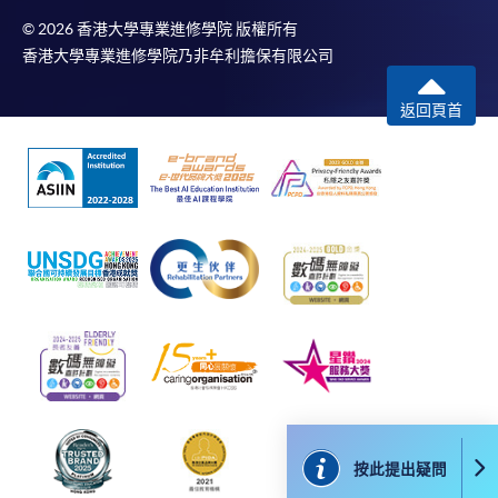
課程/科目報名注意事項:
© 2026 香港大學專業進修學院 版權所有
香港大學專業進修學院乃非牟利擔保有限公司
選用網上報名服務必須在已接駁互聯網及支援
JavaScript程式瀏覽器的電腦上進行。建議選用
返回頁首
Google Chrome瀏覽器。
申請人不應閒置申請超過10分鐘。否則，申請人
必須重新開始整個申請程序。
網上報名只支援「提早報讀優惠」。如需享用其他
報讀優惠，請親臨學院的報名中心報名。
在網上報名過程中，由於提交課程申請和付款在系
統處理上為兩個不同的程序，成功付款並不保證成
功被獲取錄。任何不成功的申請，課程組職員將儘
快與 閣下聯絡。
申請人應注意，不論親身或網上報讀，相同的課
程/科目只可提交一次申請。
在網上報名過程中，付款成功後，網頁將顯示付款
按此提出疑問
確認。另外，確認電子郵件亦會發送到 閣下的電