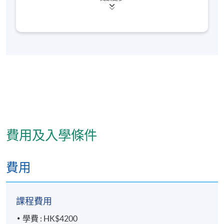
富山醫科藥科大學客座研究員等。擅長對中藥品質的
研究和中藥數據庫的管理工作，並精於中藥鑒定學、
中藥炮製學、藥理學、中藥藥理與毒理學等的教學工
作，曾撰寫《中藥採製與炮製技術》等專著和在國內
外醫學期刊發表30餘篇學術論文，目前主要負責中藥
學的教學及課程統籌工作。
費用及入學條件
費用
課程費用
學費 : HK$4200