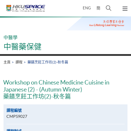
Skip
打
ENG
簡
to
彈
main
開
出
Main
content
搜
主
content
選
尋
start
單
介
中醫學
面
中醫藥保健
主頁
課程
藥饍烹飪工作坊(2)-秋冬篇
Workshop on Chinese Medicine Cuisine in
Japanese (2) - (Autumn Winter)
藥饍烹飪工作坊(2)-秋冬篇
課程編號
CMPS9027