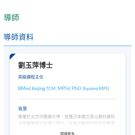
導師
導師資料
劉玉萍博士
高級課程主任
BMed
Beijing TCM
; MPhil, PhD
Toyama MPU
背景
畢業於北京中醫藥大學，並獲日本國立富山醫科藥科
大學藥學碩士及博士學位。從事中藥學的研究和教學
的工作多年，曾任中國中醫研究院副教授及日本國立
閱讀更多