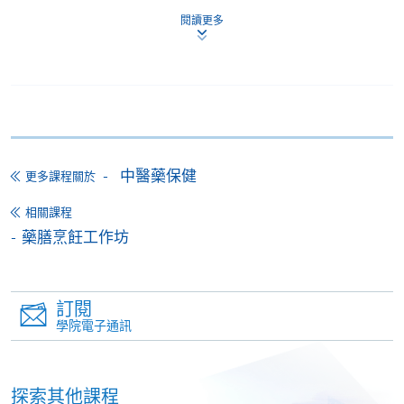
*香港大學專業進修學院Mastercard卡
持有人如欲享用十個
閱讀更多
月免息分期付款優惠，必須親臨本學院設有報名服務的教
學中心作付款安排。
如欲了解如何於網上報讀新課程及繳費，請瀏覽網上
申請/報讀指南 :
-
短期課程
中醫藥保健
更多課程關於
-
個別學歷頒授課程
相關課程
藥膳烹飪工作坊
報讀同一學歷頒授課程內其他單元
個別課程為須報讀同一學歷頒授課程及其他單元或繳
訂閱
學院電子通訊
交下期學費的學員，提供網上服務，如學員就讀的課
程設有此服務，課程負責人會通知學員有關程序。
探索其他課程
網上支付可通過「繳費靈」(PPS) (不適用於手機)、