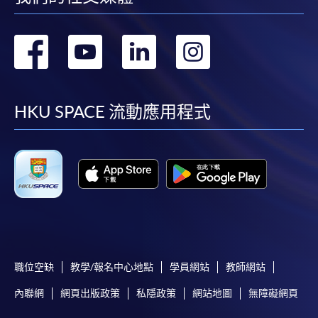
表可向報名中心或有關課程負責人索取。填妥申請
表格後，請連同報名費/學費以及所需證明文件親
往報名中心或以郵遞方式遞交。
轉
轉
轉
轉
到
到
到
到
報讀同一學歷頒授課程內其他單元
facebook
youtube
linkedin
instag
HKU SPACE 流動應用程式
​學院為學歷頒授課程特設「註冊及學費通知」，適
用於一般學歷頒授課程。
課程負責人會為學員送上「註冊及學費通知」
(「通知」)，請填妥有關「通知」，並親往報名中
心或以郵遞方式，遞交「通知」及繳交所需費用。
有關繳費詳情，請參閱
付款方法
。如對報名程序有任
職位空缺
教學/報名中心地點
學員網站
教師網站
何疑問，請詳閱個別課程資料，或聯絡有關課程負責
人或報名中心。
內聯網
網頁出版政策
私隱政策
網站地圖
無障礙網頁