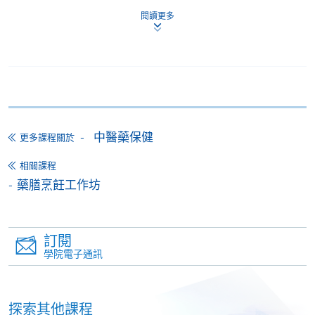
*香港大學專業進修學院Mastercard卡
持有人如欲享用十個
閱讀更多
月免息分期付款優惠，必須親臨本學院設有報名服務的教
學中心作付款安排。
如欲了解如何於網上報讀新課程及繳費，請瀏覽網上
申請/報讀指南 :
-
短期課程
中醫藥保健
更多課程關於
-
個別學歷頒授課程
相關課程
藥膳烹飪工作坊
報讀同一學歷頒授課程內其他單元
個別課程為須報讀同一學歷頒授課程及其他單元或繳
訂閱
學院電子通訊
交下期學費的學員，提供網上服務，如學員就讀的課
程設有此服務，課程負責人會通知學員有關程序。
探索其他課程
網上支付可通過「繳費靈」(PPS) (不適用於手機)、