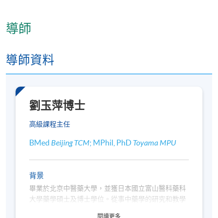
導師
導師資料
劉玉萍博士
高級課程主任
BMed
Beijing TCM
; MPhil, PhD
Toyama MPU
背景
畢業於北京中醫藥大學，並獲日本國立富山醫科藥科
大學藥學碩士及博士學位。從事中藥學的研究和教學
的工作多年，曾任中國中醫研究院副教授及日本國立
閱讀更多