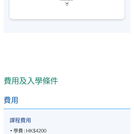
富山醫科藥科大學客座研究員等。擅長對中藥品質的
研究和中藥數據庫的管理工作，並精於中藥鑒定學、
中藥炮製學、藥理學、中藥藥理與毒理學等的教學工
作，曾撰寫《中藥採製與炮製技術》等專著和在國內
外醫學期刊發表30餘篇學術論文，目前主要負責中藥
學的教學及課程統籌工作。
費用及入學條件
費用
課程費用
學費 : HK$4200