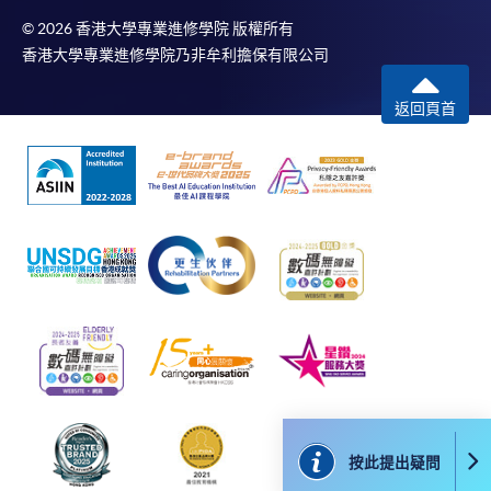
課程/科目報名注意事項:
© 2026 香港大學專業進修學院 版權所有
香港大學專業進修學院乃非牟利擔保有限公司
選用網上報名服務必須在已接駁互聯網及支援
JavaScript程式瀏覽器的電腦上進行。建議選用
返回頁首
Google Chrome瀏覽器。
申請人不應閒置申請超過10分鐘。否則，申請人
必須重新開始整個申請程序。
網上報名只支援「提早報讀優惠」。如需享用其他
報讀優惠，請親臨學院的報名中心報名。
在網上報名過程中，由於提交課程申請和付款在系
統處理上為兩個不同的程序，成功付款並不保證成
功被獲取錄。任何不成功的申請，課程組職員將儘
快與 閣下聯絡。
申請人應注意，不論親身或網上報讀，相同的課
程/科目只可提交一次申請。
在網上報名過程中，付款成功後，網頁將顯示付款
按此提出疑問
確認。另外，確認電子郵件亦會發送到 閣下的電