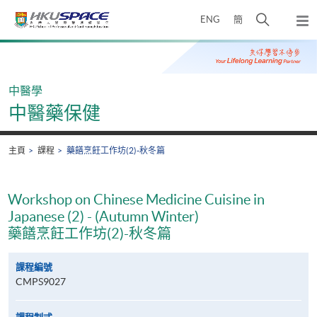
Skip
打
ENG
簡
to
彈
main
開
出
Main
content
搜
主
content
選
尋
start
單
介
中醫學
面
中醫藥保健
主頁
課程
藥饍烹飪工作坊(2)-秋冬篇
Workshop on Chinese Medicine Cuisine in
Japanese (2) - (Autumn Winter)
藥饍烹飪工作坊(2)-秋冬篇
課程編號
CMPS9027