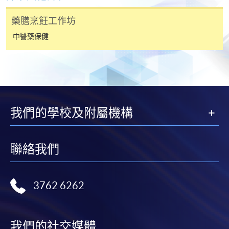
VISA 或 Mastercard、「微信支付」(Online WeChat
藥膳烹飪工作坊
Pay) 、「支付寶」(Online Alipay) 或 「轉數快」(FPS)
繳付學費。
中醫藥保健
親身報名/郵遞
報讀新課程
我們的學校及附屬機構
凡以「先到先得」為取錄方式的課程，請填妥
聯絡我們
SF26報名表，親往
報名中心
或以郵遞方式連同學
費以及所需證明文件呈交。
3762 6262
[
下載報名表SF26
]
申請學歷頒授及專業課程可能需要其他資料，報名
我們的社交媒體