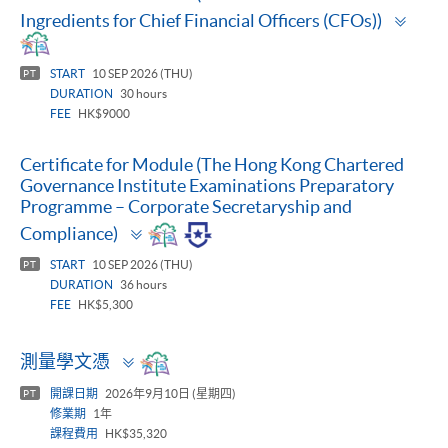
Togg
Ingredients for Chief Financial Officers (CFOs))
pane
START
10 SEP 2026 (THU)
PT
DURATION
30 hours
FEE
HK$9000
Certificate for Module (The Hong Kong Chartered
Governance Institute Examinations Preparatory
Programme – Corporate Secretaryship and
Toggle
Compliance)
panel
START
10 SEP 2026 (THU)
PT
DURATION
36 hours
FEE
HK$5,300
Toggle
測量學文憑
panel
開課日期
2026年9月10日 (星期四)
PT
修業期
1年
課程費用
HK$35,320