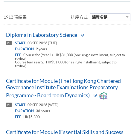
1912 項結果
排序方式
課程名稱
Toggle
Diploma in Laboratory Science
panel
START
08 SEP 2026 (TUE)
PT
DURATION
2 years
FEE
Course fee (Year 1): HK$31,000 (one single installment, subject to
review)
Course fee (Year 2): HK$31,000 (one single installment, subject to
review)
Certificate for Module (The Hong Kong Chartered
Governance Institute Examinations Preparatory
Toggle
Programme - Boardroom Dynamics)
panel
START
09 SEP 2026 (WED)
PT
DURATION
36 hours
FEE
HK$5,300
Certificate for Module (Essential Skills and Success