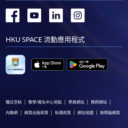
轉
轉
轉
轉
到
到
到
到
facebook
youtube
linkedin
instag
HKU SPACE 流動應用程式
職位空缺
教學/報名中心地點
學員網站
教師網站
內聯網
網頁出版政策
私隱政策
網站地圖
無障礙網頁