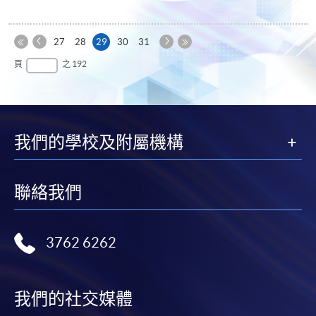
上
下
本
27
28
29
30
31
一
一
第
頁
最
頁
之 192
頁
頁
一
後
頁
一
頁
我們的學校及附屬機構
聯絡我們
3762 6262
我們的社交媒體