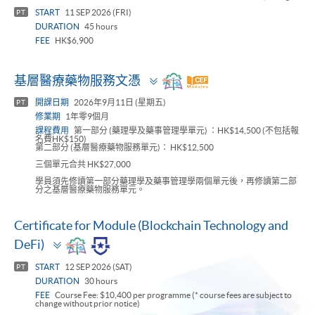
panel
START
11 SEP 2026 (FRI)
PT
DURATION
45 hours
FEE
HK$6,900
Toggle
基層醫療藥物服務文憑
panel
開課日期
2026年9月11日 (星期五)
PT
修業期
1年零9個月
課程費用
第一部分 (藥理學及藥事管理學單元) ：HK$14,500 (不包括報
名費HK$150)
第二部分 (基層醫療藥物服務單元)： HK$12,500
三個單元合共 HK$27,000
學員須先修讀第一部分藥理學及藥事管理學兩個單元後，再修讀第二部
分之基層醫療藥物服務單元。
Certificate for Module (Blockchain Technology and
Toggle
DeFi)
panel
START
12 SEP 2026 (SAT)
PT
DURATION
30 hours
FEE
Course Fee: $10,400 per programme (* course fees are subject to
change without prior notice)