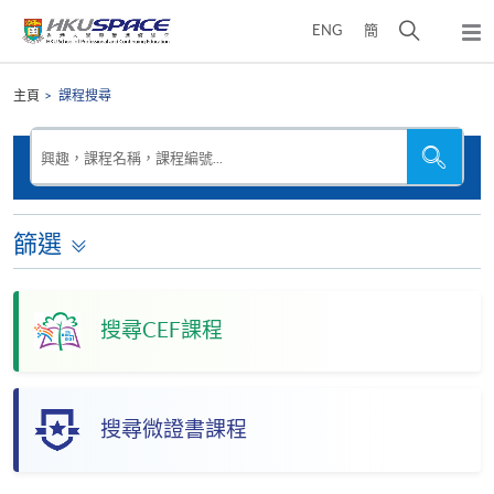
Skip
打
ENG
簡
to
彈
main
開
出
Main
content
搜
主
content
主頁
課程搜尋
選
尋
start
單
介
搜
搜
興趣，課程名稱，課程編號...
尋
尋
面
本
網
站
篩選
搜尋CEF課程
搜尋微證書課程