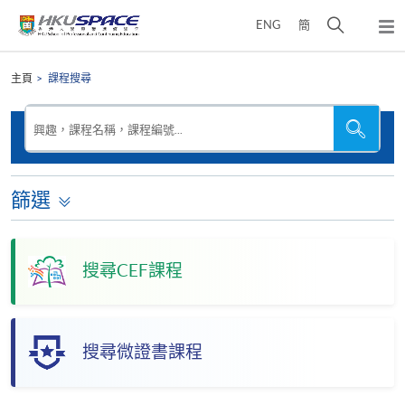
Skip
打
ENG
簡
to
彈
main
開
出
Main
content
搜
主
content
主頁
課程搜尋
選
尋
start
單
介
搜
搜
興趣，課程名稱，課程編號...
尋
尋
面
本
網
站
篩選
搜尋CEF課程
搜尋微證書課程