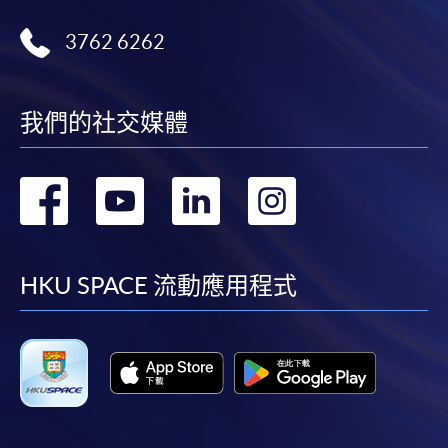
3762 6262
我們的社交媒體
轉
轉
轉
轉
到
到
到
到
facebook
youtube
linkedin
instag
HKU SPACE 流動應用程式