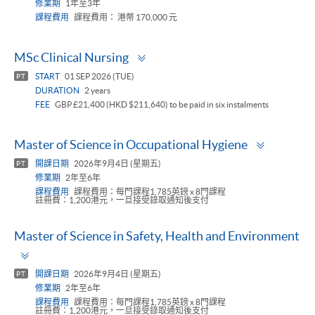
修業期
1年至3年
課程費用
課程費用： 港幣 170,000 元
Toggle
MSc Clinical Nursing
panel
START
01 SEP 2026 (TUE)
PT
DURATION
2 years
FEE
GBP £21,400 (HKD $211,640) to be paid in six instalments
Toggle
Master of Science in Occupational Hygiene
panel
開課日期
2026年9月4日 (星期五)
PT
修業期
2年至6年
課程費用
課程費用：每門課程1,785英鎊 x 8門課程
註冊費：1,200港元，一旦接受錄取通知後支付
Master of Science in Safety, Health and Environment
Toggle
panel
開課日期
2026年9月4日 (星期五)
PT
修業期
2年至6年
課程費用
課程費用：每門課程1,785英鎊 x 8門課程
註冊費：1,200港元，一旦接受錄取通知後支付