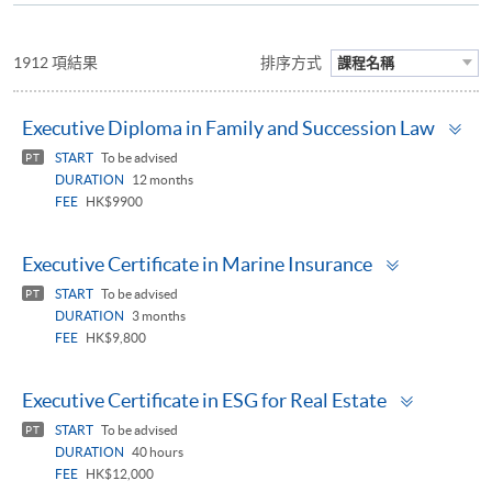
1912 項結果
排序方式
課程名稱
To
Executive Diploma in Family and Succession Law
pa
START
To be advised
PT
DURATION
12 months
FEE
HK$9900
Toggle
Executive Certificate in Marine Insurance
panel
START
To be advised
PT
DURATION
3 months
FEE
HK$9,800
Toggle
Executive Certificate in ESG for Real Estate
panel
START
To be advised
PT
DURATION
40 hours
FEE
HK$12,000