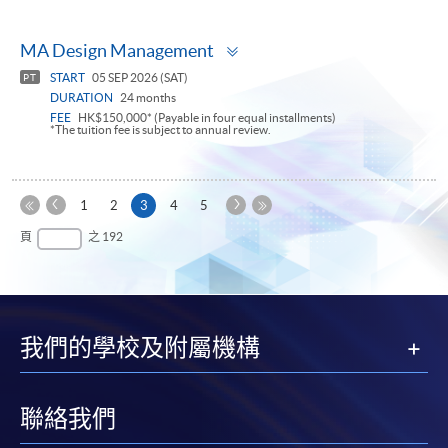
Toggle
MA Design Management
panel
START
05 SEP 2026 (SAT)
PT
DURATION
24 months
FEE
HK$150,000* (Payable in four equal installments)
*The tuition fee is subject to annual review.
上
下
本
1
2
3
4
5
一
一
第
頁
最
頁
之 192
頁
頁
一
後
頁
一
頁
我們的學校及附屬機構
聯絡我們