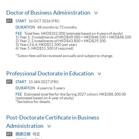
Toggle
Doctor of Business Administration
panel
START
16 OCT 2026 (FRI)
PT
DURATION
48 months to 72 months
FEE
Total fees: HKD$322,000 (estimate based on 4 years of study)
1) Year 1: 3 installments of HKD$49,000 + HKD$48,500 + HKD$48,500
2) Year 2: 2 installments of HKD$43,800 + HKD$29,200
3) Years 3 & 4: HKD$51,500 (per year)
4) Year 5: HKD$51,500 (if required)
*Tuition fees will be reviewed annually and subject to change.
Toggle
Professional Doctorate in Education
panel
START
15 JAN 2027 (FRI)
PT
DURATION
4 years to 5 years
FEE
Estimated total fee for the Spring 2027 cohort: HK$288,300.00
(estimated based on 4-year of study)
*See below for details.
Post-Doctorate Certificate in Business
Toggle
Administration
panel
開課日期
待定
PT