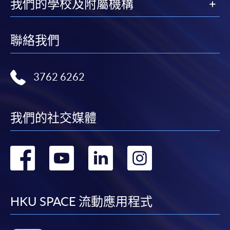
我們的學校及附屬機構
聯絡我們
3762 6262
我們的社交媒體
轉
轉
轉
轉
到
到
到
到
facebook
youtube
linkedin
instag
HKU SPACE 流動應用程式