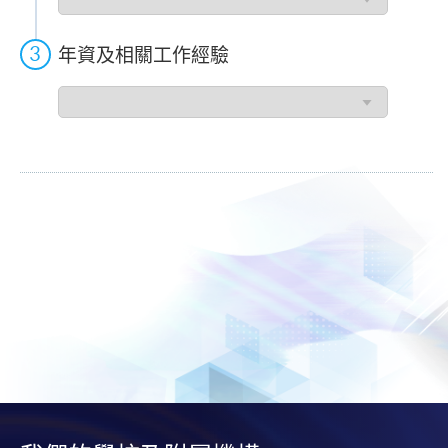
請
人
過
年資及相關工作經驗
往
工
年
作
資
類
及
別
相
關
工
作
經
驗