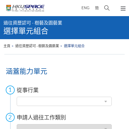
Skip
打
ENG
簡
to
彈
main
開
出
Main
content
搜
主
過往資歷認可 - 樹藝及園藝業
content
選
尋
選擇單元組合
start
單
介
面
主頁
過往資歷認可 - 樹藝及園藝業
選擇單元組合
涵蓋能力單元
從事行業
從
事
行
業
申請人過往工作類別
申