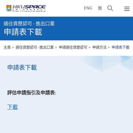
Skip
打
ENG
簡
to
彈
main
開
出
Main
content
搜
主
過往資歷認可 - 進出口業
content
選
尋
申請表下載
start
單
介
面
主頁
過往資歷認可 - 進出口業
申請過往資歷認可
申請方法
申請表下載
申請表下載
評估申請指引及申請表:
下載