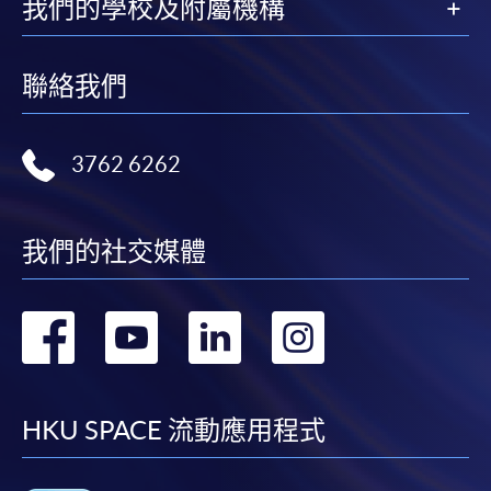
我們的學校及附屬機構
聯絡我們
3762 6262
我們的社交媒體
轉
轉
轉
轉
到
到
到
到
facebook
youtube
linkedin
instag
HKU SPACE 流動應用程式