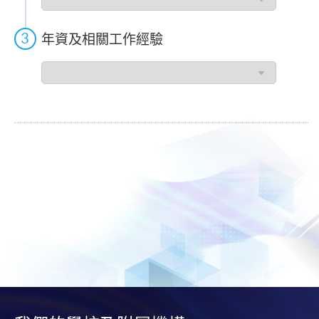
請
人
過
年資及相關工作經驗
往
工
年
作
資
類
及
別
相
關
工
作
經
驗