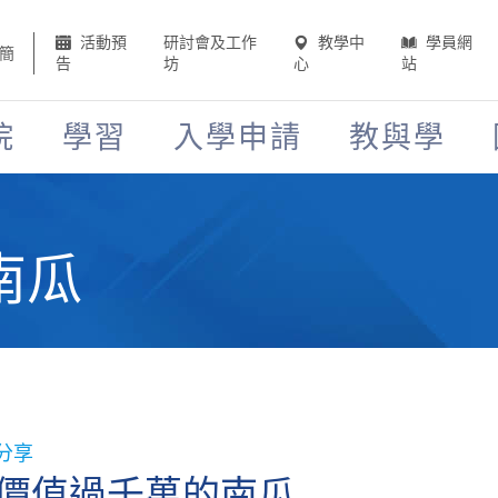
活動預
研討會及工作
教學中
學員網
簡
告
坊
心
站
院
學習
入學申請
教與學
南瓜
分享
價值過千萬的南瓜