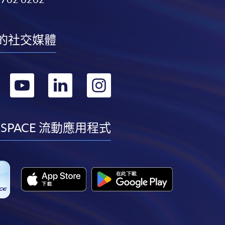
的社交媒體
轉
轉
轉
轉
到
到
到
到
facebook
youtube
linkedin
instagram
 SPACE 流動應用程式