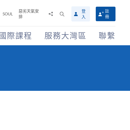
惡劣天氣安
登
註
分
打
SOUL
排
冊
入
享
開
至
搜
尋
國際課程
服務大灣區
聯繫
介
面