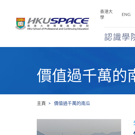
Skip
to
香港大
ENG
main
學
content
認識學
Main
content
start
價值過千萬的
主頁
價值過千萬的南瓜