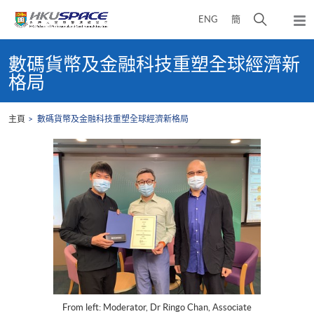
Skip
打
ENG
簡
to
彈
main
開
出
Main
content
搜
主
content
數碼貨幣及金融科技重塑全球經濟新
選
尋
start
格局
單
介
面
主頁
數碼貨幣及金融科技重塑全球經濟新格局
From left: Moderator, Dr Ringo Chan, Associate