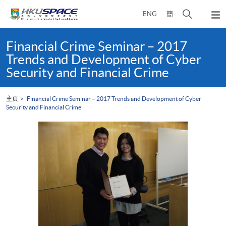
Skip
打
ENG
簡
to
彈
main
開
出
Main
content
搜
主
content
Financial Crime Seminar – 2017
選
尋
start
Trends and Development of Cyber
單
介
Security and Financial Crime
面
主頁
Financial Crime Seminar – 2017 Trends and Development of Cyber
Security and Financial Crime