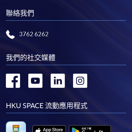
聯絡我們
3762 6262
我們的社交媒體
轉
轉
轉
轉
到
到
到
到
facebook
youtube
linkedin
instag
HKU SPACE 流動應用程式