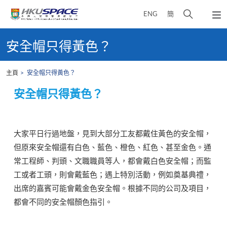
Skip
打
ENG
簡
to
彈
main
開
出
Main
content
搜
主
content
安全帽只得黃色？
選
尋
start
單
介
主頁
安全帽只得黃色？
面
安全帽只得黃色？
大家平日行過地盤，見到大部分工友都戴住黃色的安全帽，
但原來安全帽還有白色、藍色、橙色、紅色、甚至金色。通
常工程師、判頭、文職職員等人，都會戴白色安全帽；而監
工或者工頭，則會戴藍色；遇上特別活動，例如奠基典禮，
出席的嘉賓可能會戴金色安全帽。根據不同的公司及項目，
都會不同的安全帽顏色指引。