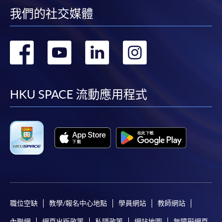
我們的社交媒體
轉
轉
轉
轉
到
到
到
到
facebook
youtube
linkedin
instag
HKU SPACE 流動應用程式
職位空缺
教學/報名中心地點
學員網站
教師網站
內聯網
網頁出版政策
私隱政策
網站地圖
無障礙網頁