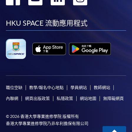
到
到
到
到
facebook
youtube
linkedin
instag
HKU SPACE 流動應用程式
職位空缺
教學/報名中心地點
學員網站
教師網站
內聯網
網頁出版政策
私隱政策
網站地圖
無障礙網頁
© 2026 香港大學專業進修學院 版權所有
香港大學專業進修學院乃非牟利擔保有限公司