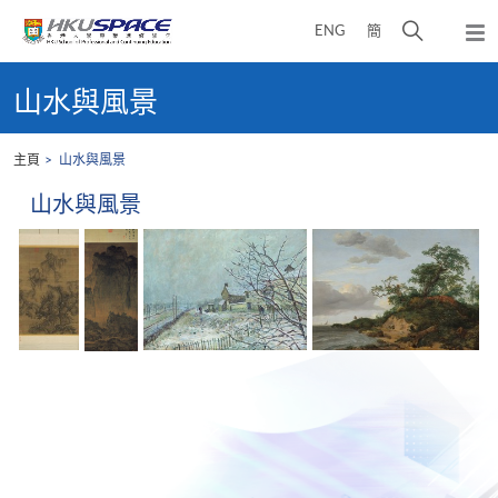
Skip
打
ENG
簡
to
彈
main
開
出
Main
content
搜
主
content
山水與風景
選
尋
start
單
介
主頁
山水與風景
面
山水與風景