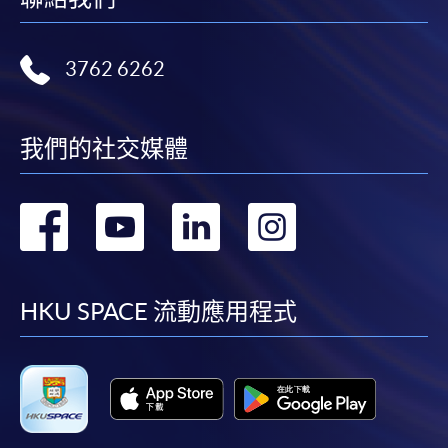
3762 6262
我們的社交媒體
轉
轉
轉
轉
到
到
到
到
facebook
youtube
linkedin
instag
HKU SPACE 流動應用程式