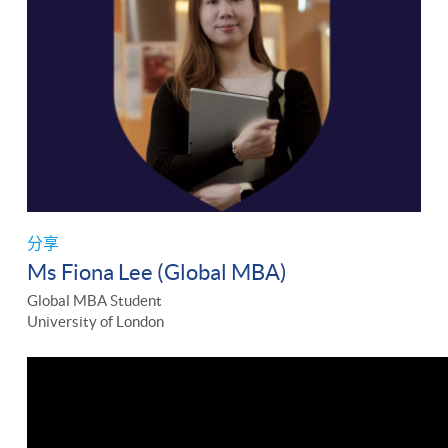
分享
Ms Fiona Lee (Global MBA)
Global MBA Student
University of London