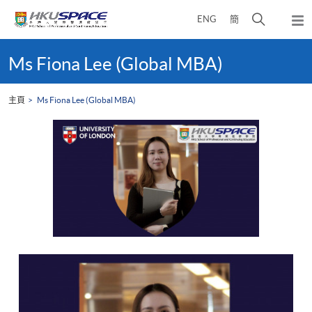
Skip
打
ENG
簡
to
彈
main
開
出
Main
content
搜
主
content
Ms Fiona Lee (Global MBA)
選
尋
start
單
介
主頁
Ms Fiona Lee (Global MBA)
面