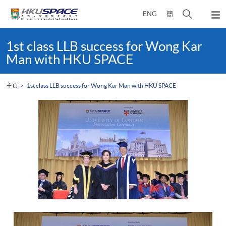
Skip
打
ENG
簡
to
彈
main
開
出
Main
content
搜
主
content
1st class LLB success for Wong Kar
選
尋
start
Man with HKU SPACE
單
介
面
主頁
1st class LLB success for Wong Kar Man with HKU SPACE