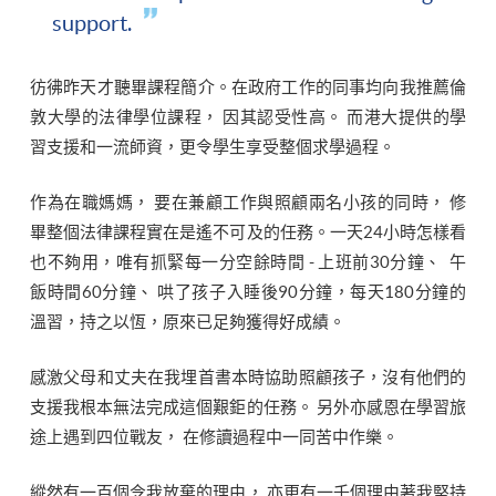
support.
彷彿昨天才聽畢課程簡介。在政府工作的同事均向我推薦倫
敦大學的法律學位課程， 因其認受性高。 而港大提供的學
習支援和一流師資，更令學生享受整個求學過程。
作為在職媽媽， 要在兼顧工作與照顧兩名小孩的同時， 修
畢整個法律課程實在是遙不可及的任務。一天24小時怎樣看
也不夠用，唯有抓緊每一分空餘時間 - 上班前30分鐘、 午
飯時間60分鐘、 哄了孩子入睡後90分鐘，每天180分鐘的
溫習，持之以恆，原來已足夠獲得好成績。
感激父母和丈夫在我埋首書本時協助照顧孩子，沒有他們的
支援我根本無法完成這個艱鉅的任務。 另外亦感恩在學習旅
途上遇到四位戰友， 在修讀過程中一同苦中作樂。
縱然有一百個令我放棄的理由， 亦更有一千個理由著我堅持