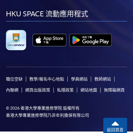
到
到
到
到
facebook
youtube
linkedin
instag
HKU SPACE 流動應用程式
職位空缺
教學/報名中心地點
學員網站
教師網站
內聯網
網頁出版政策
私隱政策
網站地圖
無障礙網頁
© 2026 香港大學專業進修學院 版權所有
香港大學專業進修學院乃非牟利擔保有限公司
返回頁首