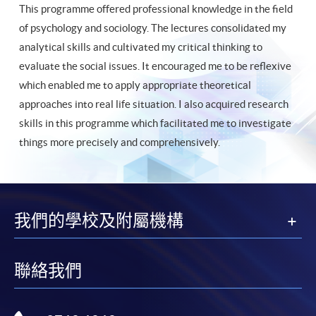
This programme offered professional knowledge in the field
of psychology and sociology. The lectures consolidated my
analytical skills and cultivated my critical thinking to
evaluate the social issues. It encouraged me to be reflexive
which enabled me to apply appropriate theoretical
approaches into real life situation. I also acquired research
skills in this programme which facilitated me to investigate
things more precisely and comprehensively.
我們的學校及附屬機構
聯絡我們