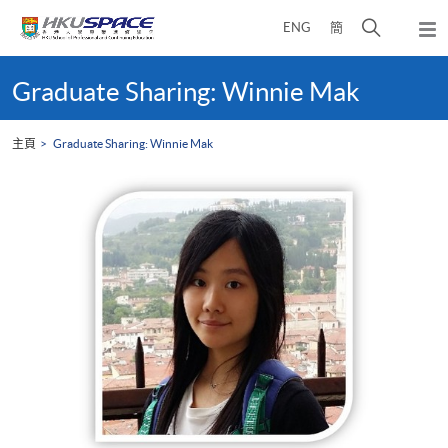
Skip
打
ENG
簡
to
彈
main
開
出
Main
content
搜
主
content
Graduate Sharing: Winnie Mak
選
尋
start
單
介
主頁
Graduate Sharing: Winnie Mak
面