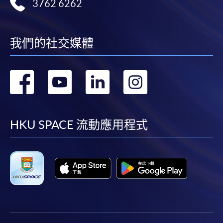
3762 6262
我們的社交媒體
轉
轉
轉
轉
到
到
到
到
facebook
youtube
linkedin
instag
HKU SPACE 流動應用程式