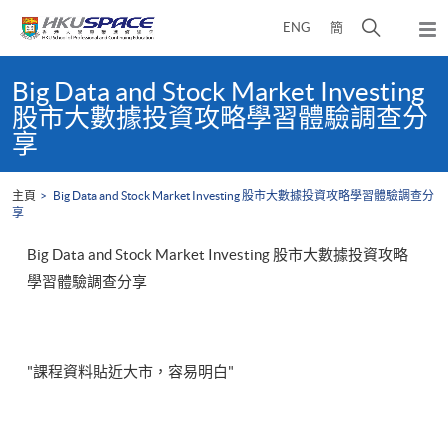
Skip
打
ENG
簡
to
彈
main
開
出
Main
content
搜
主
content
Big Data and Stock Market Investing
選
尋
start
股市大數據投資攻略學習體驗調查分
單
介
享
面
主頁
Big Data and Stock Market Investing 股市大數據投資攻略學習體驗調查分
享
Big Data and Stock Market Investing 股市大數據投資攻略
學習體驗調查分享
"課程資料貼近大市，容易明白"