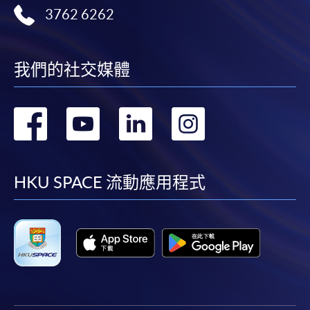
3762 6262
我們的社交媒體
轉
轉
轉
轉
到
到
到
到
facebook
youtube
linkedin
instag
HKU SPACE 流動應用程式