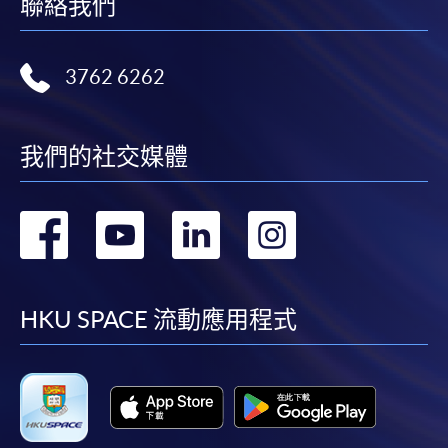
聯絡我們
3762 6262
我們的社交媒體
轉
轉
轉
轉
到
到
到
到
facebook
youtube
linkedin
instag
HKU SPACE 流動應用程式