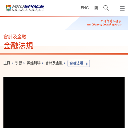
Skip
打
ENG
簡
to
彈
main
開
出
Main
content
搜
主
content
選
尋
start
單
介
會計及金融
面
金融法規
主頁
學習
興趣範疇
會計及金融
金融法規