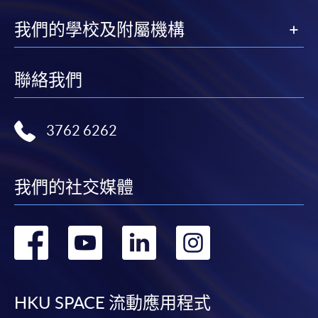
我們的學校及附屬機構
聯絡我們
3762 6262
我們的社交媒體
轉
轉
轉
轉
到
到
到
到
facebook
youtube
linkedin
instag
HKU SPACE 流動應用程式