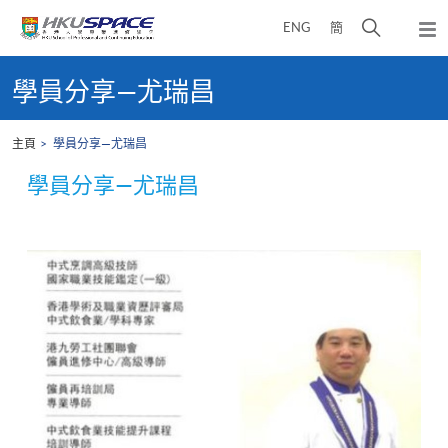
Skip
打
ENG
簡
to
彈
main
開
出
Main
content
搜
主
content
學員分享—尤瑞昌
選
尋
start
單
介
主頁
學員分享—尤瑞昌
面
學員分享—尤瑞昌