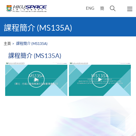
Skip
打
ENG
簡
to
彈
main
開
出
Main
content
搜
主
content
課程簡介 (MS135A)
選
尋
start
單
介
主頁
課程簡介 (MS135A)
面
課程簡介 (MS135A)