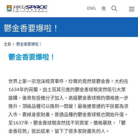
Skip
打
ENG
簡
to
彈
main
開
出
Main
content
搜
主
content
鬱金香要爆啦！
選
尋
start
單
介
主頁
鬱金香要爆啦！
面
鬱金香要爆啦！
世界上第一宗泡沫經濟事件，炒賣的竟然是鬱金香。大約在
1634年的荷蘭，由土耳其引進的鬱金香球根突然吸引大眾
搶購，後來有投機分子加入，高級鬱金香球根的價格進一步
推升，頂級品種可以換到一間屋！最後連普通的平民都為求
入市，賣掉身家財產，普通品種的鬱金香球根也開始升值。
至1637年，鬱金香球根突然找不到買家，價格暴跌，「鬱
金香狂熱」就此結束，留下了很多家財盡失的人。