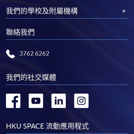
我們的學校及附屬機構
聯絡我們
3762 6262
我們的社交媒體
轉
轉
轉
轉
到
到
到
到
facebook
youtube
linkedin
instag
HKU SPACE 流動應用程式