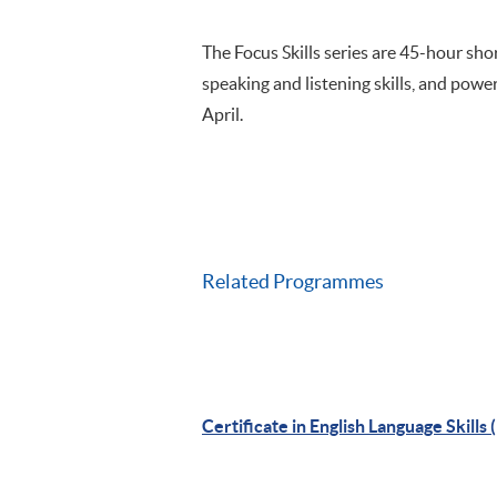
The Focus Skills series are 45-hour sho
speaking and listening skills, and powe
April.
Related Programmes
Certificate in English Language Skills