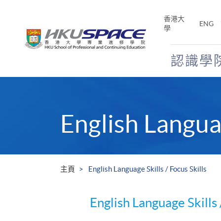
Skip
to
香港大
ENG
main
學
content
認識學
Main
content
start
English Languag
主頁
English Language Skills / Focus Skills
English Language Skills 