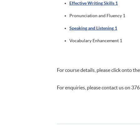
Effective Writing Skills 1
Pronunciation and Fluency 1
Speaking and Listening 1
Vocabulary Enhancement 1
For course details, please click onto the
For enquiries, please contact us on 37