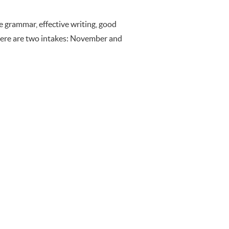
e grammar, effective writing, good
 There are two intakes: November and