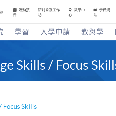
活動預
研討會及工作
教學中
學員網
簡
告
坊
心
站
院
學習
入學申請
教與學
e Skills / Focus Skill
/ Focus Skills