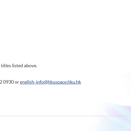
 titles listed above.
62 0930 or
english-info@hkuspace.hku.hk