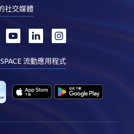
的社交媒體
轉
轉
轉
轉
到
到
到
到
facebook
youtube
linkedin
instagram
 SPACE 流動應用程式