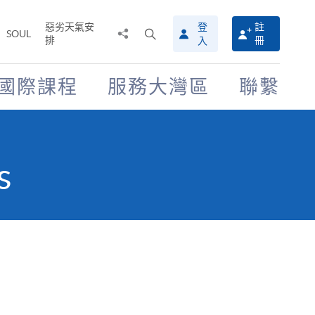
惡劣天氣安
登
註
分
打
SOUL
排
冊
入
享
開
至
搜
尋
國際課程
服務大灣區
聯繫
介
面
s