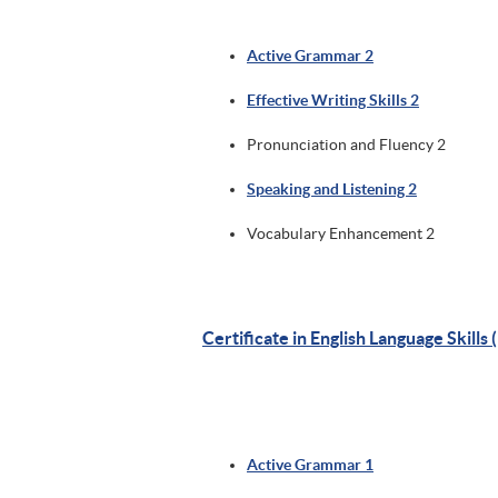
Active Grammar 2
Effective Writing Skills 2
Pronunciation and Fluency 2
Speaking and Listening 2
Vocabulary Enhancement 2
Certificate in English Language Skills
Active Grammar 1