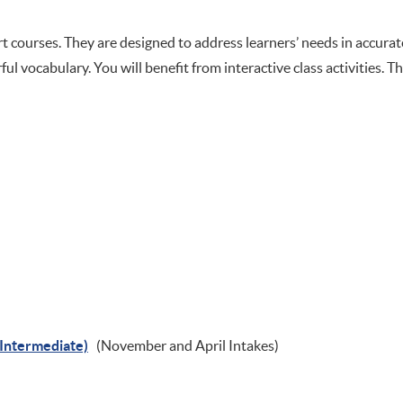
rt courses. They are designed to address learners’ needs in accurat
rful vocabulary. You will benefit from interactive class activities.
 (Intermediate)
(November and April Intakes)