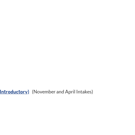
 (Introductory)
(November and April Intakes)